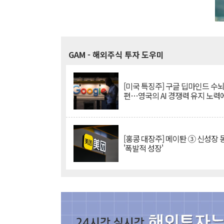
GAM
- 해외주식 투자 도우미
[미국 특징주] 구글 딥마인드 수
편…영국의 AI 경쟁력 유지 노력
[홍콩 대장주] 메이퇀 ③ 신성장
'폭발적 성장'