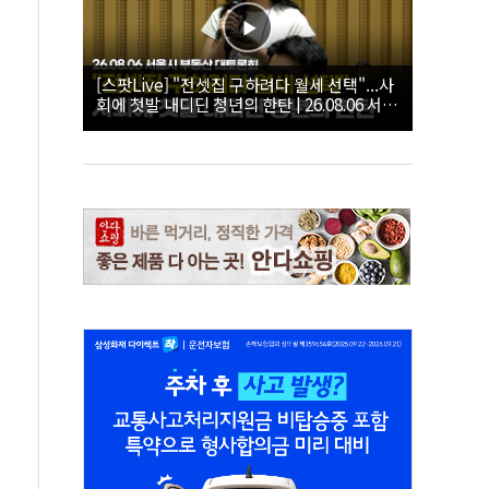
[스팟Live] "전셋집 구하려다 월세 선택"...사
회에 첫발 내디딘 청년의 한탄 | 26.08.06 서울
시 부동산 대토론회