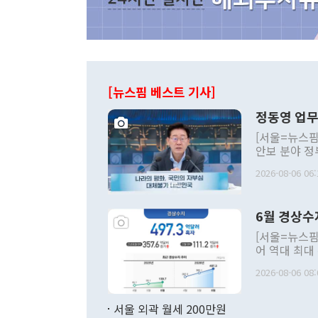
[뉴스핌 베스트 기사]
정동영 업무
[서울=뉴스핌
안보 분야 정
평화공존 발전
2026-08-06 06:
발언 중에는 
언한 것이 있
령은 공개적으
6월 경상수
주의적 희망에
관의 대북 정
[서울=뉴스핌
관 부처 장관
어 역대 최대
관의 무리한 
출 호조로 월
다. [정동영 통일부 장관이 지난달 23일 오후 서울 종로구 정부서울청사에
2026-08-06 08:
료=한국은행] 한국은행이 6일 발표한 '2026년 6월 국제수지(잠정)'에
서 취임 1주년 
면 지난 6월
부 장관 권한
1000만달러
서울 외곽 월세 200만원
발전 구상'을
이에 따라 올