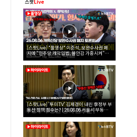
스팟
Live
[스팟Live] *풀영상* 이준석, 보완수사권 폐
지에 "민주당 개악입법, 불안감 가중시켜"｜
26.08.06 개혁신당 보완수사권 폐지 토론회
[스팟Live] '투미TV' 김제경이 내린 李정부 부
동산 정책 점수는? | 26.08.06 서울시 부동산
대토론회