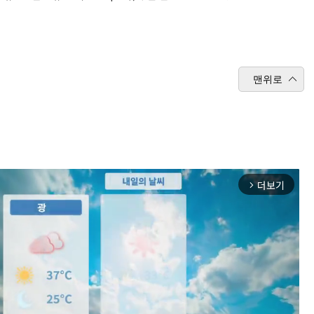
맨위로
더보기
arrow_forward_ios