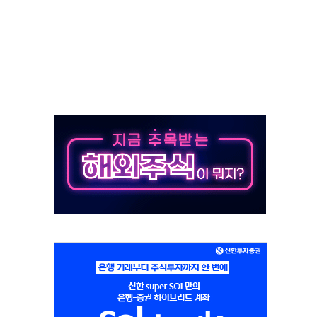
락…다우 5거래일 랠리 '마침표'
개방 합의 막바지.."美와 직접 협상 없어"
청래·김민석 후보 - 8월 7일
산정책 2차 점검회의…주택 공급 대책 막바지 조율
나·기자회견·주요 정당 - 8월 7일
즈 통항 제한 추진…美 "통행 막을 권한 없어"
 대부분 상승… "2분기 기업 순이익 21% 증가" 전망
드론으로 나토 회원국 공격 검토… 거짓 깃발 작전"
슨 황 재회…로봇·AI 데이터센터·모빌리티 구체화