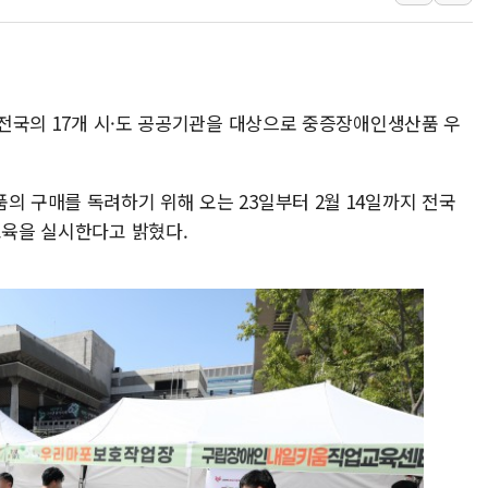
뉴욕증시, 유가·금리 부담에 하
이란, 오만과 호르무즈 해협 재
[민주 당권주자 일정] 송영길·정
터 전국의 17개 시·도 공공기관을 대상으로 중증장애인생산품 우
李대통령, 오늘 오후 2시 부동
[오늘의 정치일정] 8월 7일(금)
[오늘의 국회일정] 상임위·세미
의 구매를 독려하기 위해 오는 23일부터 2월 14일까지 전국
이란, 美·이스라엘 선박 호르무
교육을 실시한다고 밝혔다.
유럽증시, 견조한 실적 소화하며
리투아니아 국방 "러, 우크라 
구광모, 내주 실리콘밸리서 젠