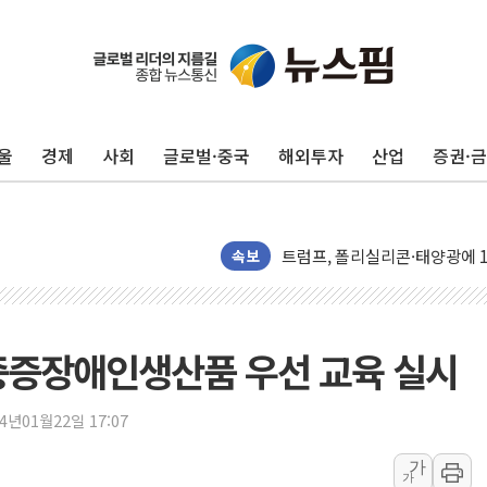
울
경제
사회
글로벌·중국
해외투자
산업
증권·
카드사 고객 유입 창구 된 '트
제나벨, 배우 공승연 브랜드 모
트럼프, 폴리실리콘·태양광에 1
속보
[채권/외환] 국제유가 급등에 
트럼프, '원정출산 시민권 차
트럼프 "이란전 조만간 끝날 것
중증장애인생산품 우선 교육 실시
현대리바트, 원가 개선으로 실적
"세금 부담 덜자"…비거주 1주
24년01월22일 17:07
세금 부담 커진 고가 1주택자
가
[금/유가] 이란의 호르무즈 해
가