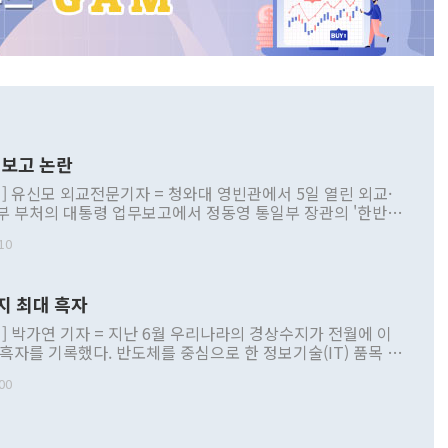
보고 논란
] 유신모 외교전문기자 = 청와대 영빈관에서 5일 열린 외교·
부 부처의 대통령 업무보고에서 정동영 통일부 장관의 '한반도
 구상'과 업무보고 발언이 논란을 빚고 있다. 이날 정 장관의
10
정부 내 조율을 거치지 않은 사안을 정책으로 추진하겠다고 공
는가 하면 사실 관계에 맞지 않은 설명도 있었다. 이재명 대통
로 신중을 기해 달라고 경고했고, 조현 외교부 장관은 '이상
지 최대 흑자
 근거한 비현실적 구상'이라는 비판을 내놨다. 그동안 정 장
책 관련 발언이 물의를 빚은 적은 여러 번 있지만 대통령과 유
] 박가연 기자 = 지난 6월 우리나라의 경상수지가 전월에 이
이 공개적으로 부정적 입장을 표명한 것은 이례적이다. 정 장
 흑자를 기록했다. 반도체를 중심으로 한 정보기술(IT) 품목 수
대북 접근법과 월권을 제어해야 한다는 목소리도 높아지고 있
간 상품수출이 처음으로 1000억달러를 넘어선 영향이다. [자
00
 따르
기자간담회를 하고 있다. [사진=통일부] 2026.07.23 ◆통일
 경상수지는 497억3000만달러 흑자로 집계됐다. 전월(386억
 넘어선 주장 정 장관은 이날 업무보고에서 '한반도 평화공존
)에 이어 두 달 연속 월간 기준 역대 최대 기록을 갈아치웠다.
 설명하면서 이재명 정부 2년차 핵심 과제로 상호 존중·평화
해 상반기 누적 경상수지 흑자는 1910억1000만달러를 기록