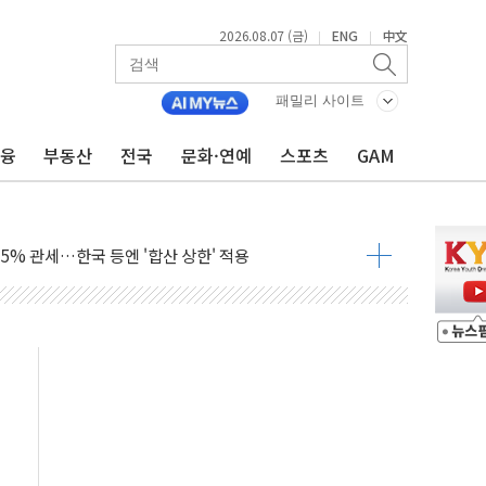
2026.08.07 (금)
ENG
中文
|
|
패밀리 사이트
금융
부동산
전국
문화·연예
스포츠
GAM
래블카드'…휴가철 넘어 장기 고객 묶는다
델 발탁… 부산 광안서 약국 팝업스토어 운영
5% 관세…한국 등엔 '합산 상한' 적용
미 국채금리·달러 동반 상승…시장, 美 고용지표 촉각
단' 행정명령 서명…출생시민권 제한 재시동
"…군수품 부족설 일축 "막대한 무기 보유"
 방어…다음 과제는 '외형 확대'
택자 귀환 조짐에 전월세시장 '긴장'
…맞교환·재매수·다운사이징 '저울질'
협 통항 제한 검토에 유가 3% 급등…금값 보합