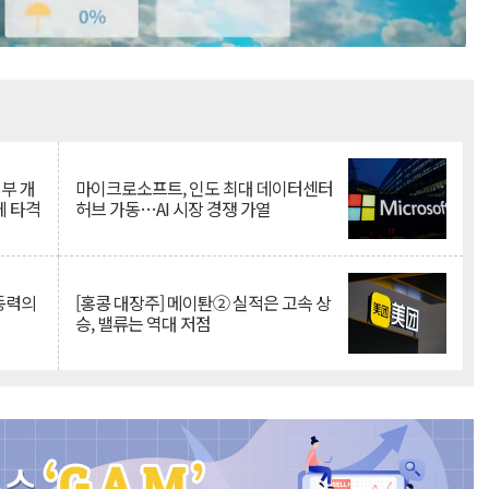
Mute
뇌부 개
마이크로소프트, 인도 최대 데이터센터
에 타격
허브 가동…AI 시장 경쟁 가열
 동력의
[홍콩 대장주] 메이퇀② 실적은 고속 상
승, 밸류는 역대 저점