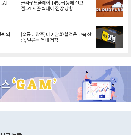
.AI
클라우드플레어 14% 급등해 신고
점...AI 지출 확대에 전망 상향
 동력의
[홍콩 대장주] 메이퇀② 실적은 고속 상
승, 밸류는 역대 저점