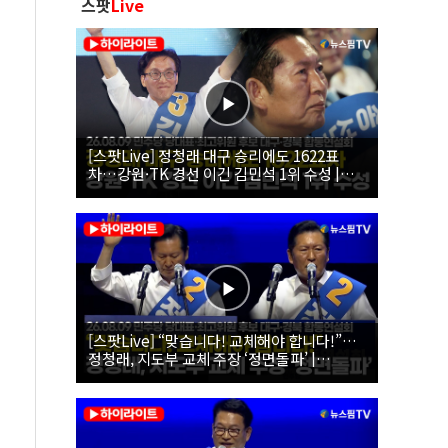
스팟
Live
[스팟Live] 정청래 대구 승리에도 1622표
차…강원·TK 경선 이긴 김민석 1위 수성 |
26.08.09 더불어민주당 당대표·최고위원 후
보 대구·경북 합동연설회
[스팟Live] “맞습니다! 교체해야 합니다!”…
정청래, 지도부 교체 주장 ‘정면돌파’ |
26.08.09 더불어민주당 당대표·최고위원 후
보 대구·경북 합동연설회