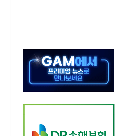
발표...김민석 50.30% 정청래 41.94% 송영길 7.76%
객 400명 맞이…"마음 잇는 시간 되길"
 지급 확정되나…재상고 앞두고 막판 셈법
'행복상자' 전달
극기 거꾸로' 논란…이틀만에 철거
 예술·체육요원 최대 33% 감축
 역대 최대폭 감소한 9.4%↓…유통업계 양극화 심화
 특사'로 콜롬비아 대통령 취임식 참석
시간당 30mm 강한 비...호우 피해 없어
방…野 "청년 우롱 기괴" vs 與 "송구한 해프닝"