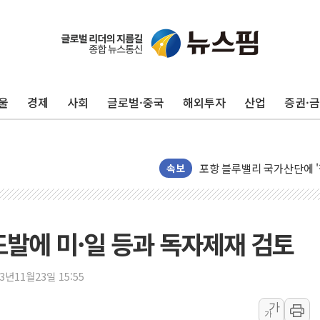
울
경제
사회
글로벌·중국
해외투자
산업
증권·
평택 진위면 공장서 질식사
포항 블루밸리 국가산단에 '
상주 낙동강 선착장 하류서 50
속보
[종합] 김민석, 정청래에 누적 '
민주당 경북도당위원장에 오중
인천서 말다툼 중 어머니 살
도발에 미·일 등과 독자제재 검토
김민석, 강원·대구·경북 경선서
[속보] 민주, 강원·대구·경북 
23년11월23일 15:55
[속보] 민주, 경북 경선 결과 
가
가
[속보] 민주, 대구 경선 결과 