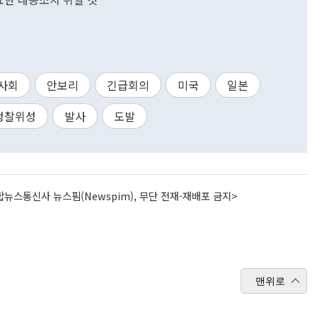
사회
안보리
긴급회의
미국
일본
정찰위성
발사
도발
뉴스통신사 뉴스핌(Newspim), 무단 전재-재배포 금지>
맨위로