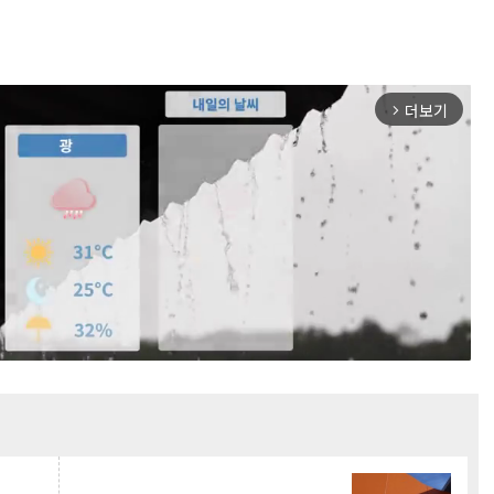
더보기
arrow_forward_ios
Mute