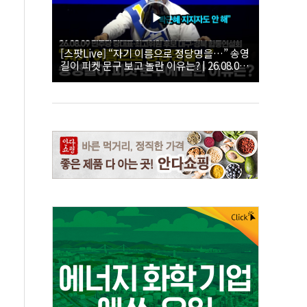
[스팟Live] “자기 이름으로 정당명을…” 송영
길이 피켓 문구 보고 놀란 이유는? | 26.08.09
더불어민주당 당대표·최고위원 후보 대구·경
북 합동연설회