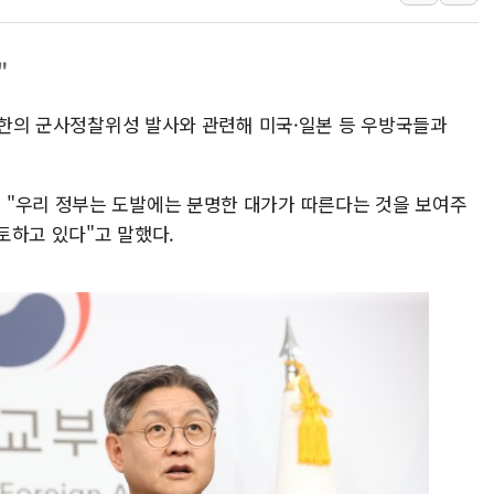
[속보] 민주, 강원 경선 결과 
정재헌 CEO, SKT 장기고
"
최태원, 노소영에 9440억
 북한의 군사정찰위성 발사와 관련해 미국·일본 등 우방국들과
하나금융, 명동 소상공인에 
인천시 광복절 현수막 '태
병무청, 보충역 전면 손질…
 "우리 정부는 도발에는 분명한 대가가 따른다는 것을 보여주
홈플러스發 대형마트 판매,
토하고 있다"고 말했다.
윤준병·이해민 의원, '정부
'호우·산사태 주의보' 울진 
여야, 황희 '버스 하우스' 공