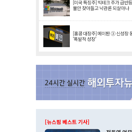
[미국 특징주] 빅테크 주가 급반등..
불안 잦아들고 낙관론 되살아나
[홍콩 대장주] 메이퇀 ③ 신성장
'폭발적 성장'
[뉴스핌 베스트 기사]