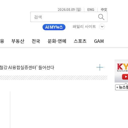
2026.08.09 (일)
ENG
中文
|
|
패밀리 사이트
금융
부동산
전국
문화·연예
스포츠
GAM
고 발생…작업자 1명 숨져
철강 AI융합실증센터' 들어선다
대 숨진 채 발견...경찰, 조사 중
1.48%p' 차 선두 유지...金 46.01% vs 鄭 44.53%
기 당선...합산득표율 68.63%
해 10대 구속…범행 후 반려견도 죽여
 정청래에 승리…金 48.54% vs 鄭 44.40%
경선 결과...김민석 48.54% 정청래 44.40%
발표...김민석 47.37% 정청래 45.71% 송영길 6.92%
발표...정청래 47.82% 김민석 46.35% 송영길 5.83%