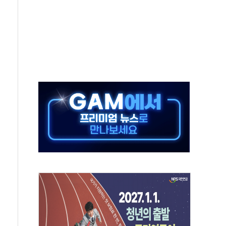
으로 나토 회원국 공격 검토… 거짓 깃발 작전"
 재회…로봇·AI 데이터센터·모빌리티 구체화
나·아이온큐·도어대시↑ VS 샌디스크·피그마·앱러빈↓
급 반대…상법·자본시장법 개정 논의"
주 차익실현 속 혼조세...웨스턴디지털·샌디스크↓
사에 긴급 안보 점검회의