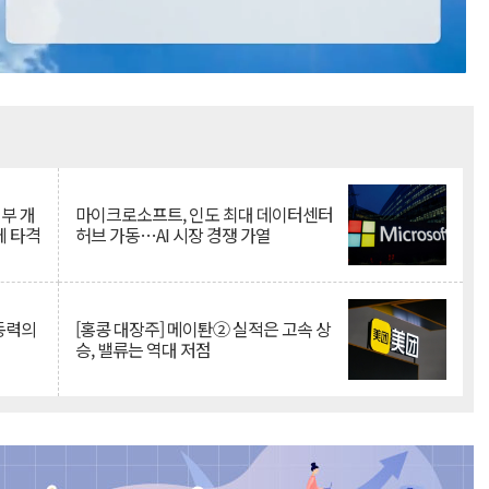
Mute
뇌부 개
마이크로소프트, 인도 최대 데이터센터
에 타격
허브 가동…AI 시장 경쟁 가열
 동력의
[홍콩 대장주] 메이퇀② 실적은 고속 상
승, 밸류는 역대 저점