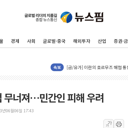
트럼프, '원정출산 시민권 차단' 
트럼프 "이란전 조만간 끝날 것"…
현대리바트, 원가 개선으로 실적 방
울
경제
사회
글로벌·중국
해외투자
산업
증권·
"세금 부담 덜자"…비거주 1주택자
세금 부담 커진 고가 1주택자…맞
[금/유가] 이란의 호르무즈 해협 통
뉴욕증시, 유가·금리 부담에 하락…
속보
이란, 오만과 호르무즈 해협 재개방 
[민주 당권주자 일정] 송영길·정청래
李대통령, 오늘 부동산 정책 점검 
댐 무너져…민간인 피해 우려
[오늘의 정치일정] 8월 7일(금)
[오늘의 국회일정] 상임위·세미나·기
23년06월06일 17:43
이란, 美·이스라엘 선박 호르무즈 
가
가
유럽증시, 견조한 실적 소화하며 대부