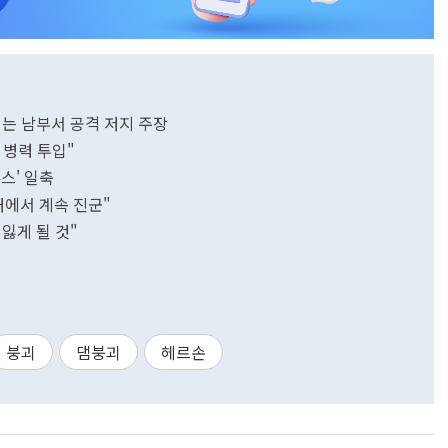
는 남부서 공격 저지 주장
 병력 투입"
스' 일축
처에서 계속 진군"
 잃게 될 것"
붕괴
댐붕괴
헤르손