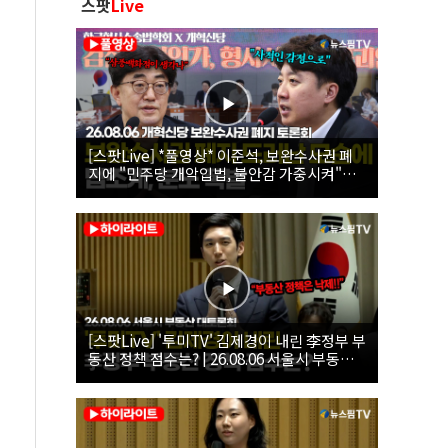
스팟
Live
[스팟Live] *풀영상* 이준석, 보완수사권 폐
지에 "민주당 개악입법, 불안감 가중시켜"｜
26.08.06 개혁신당 보완수사권 폐지 토론회
[스팟Live] '투미TV' 김제경이 내린 李정부 부
동산 정책 점수는? | 26.08.06 서울시 부동산
대토론회