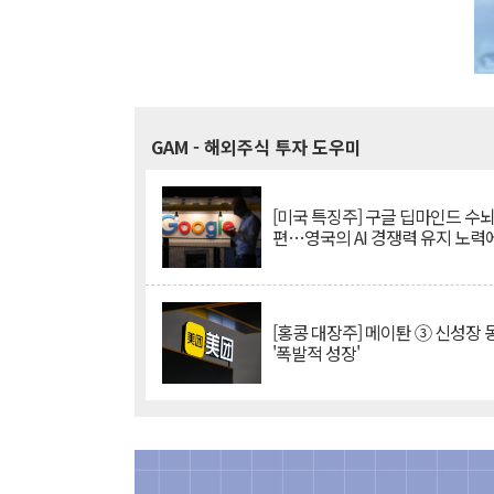
GAM
- 해외주식 투자 도우미
[미국 특징주] 구글 딥마인드 수
편…영국의 AI 경쟁력 유지 노력
[홍콩 대장주] 메이퇀 ③ 신성장
'폭발적 성장'