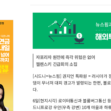
자포리자 원전에 즉각 위험은 없어
젤렌스키 긴급회의 소집
[시드니=뉴스핌] 권지언 특파원 = 러시아가
댐이 무너져 대피 경고가 발령되는 한편, 볼
다.
6일(현지시각) 로이터통신과 블룸버그통신 
드니프로강 우안(우측 강변) 10개 마을과 