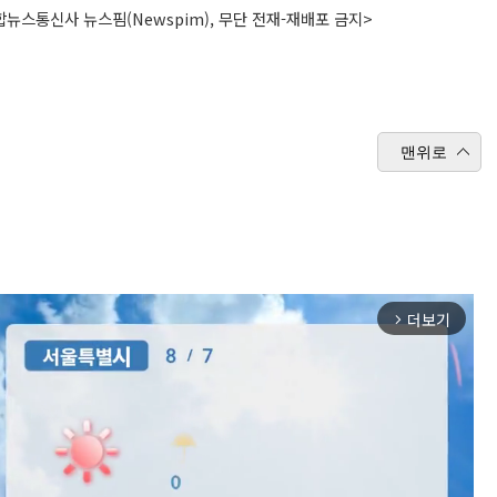
뉴스통신사 뉴스핌(Newspim), 무단 전재-재배포 금지>
맨위로
더보기
arrow_forward_ios