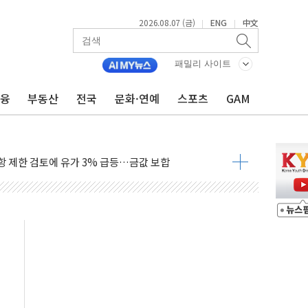
2026.08.07 (금)
ENG
中文
|
|
행정명령 서명…출생시민권 제한 재시동
군수품 부족설 일축 "막대한 무기 보유"
패밀리 사이트
어…다음 과제는 '외형 확대'
금융
부동산
전국
문화·연예
스포츠
GAM
 귀환 조짐에 전월세시장 '긴장'
교환·재매수·다운사이징 '저울질'
항 제한 검토에 유가 3% 급등…금값 보합
다우 5거래일 랠리 '마침표'
합의 막바지.."美와 직접 협상 없어"
·김민석 후보 - 8월 7일
2차 회의…주택 공급 대책 막바지 조율할 듯
자회견·주요 정당 - 8월 7일
통항 제한 추진…美 "통행 막을 권한 없어"
분 상승… "2분기 기업 순이익 21% 증가" 전망