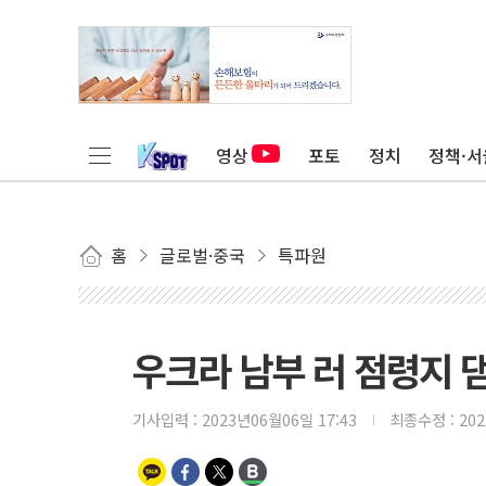
영상
포토
정치
정책·서
홈
글로벌·중국
특파원
우크라 남부 러 점령지 
기사입력 :
2023년06월06일 17:43
최종수정 :
20