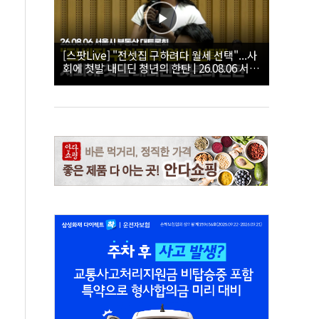
[스팟Live] "전셋집 구하려다 월세 선택"...사
회에 첫발 내디딘 청년의 한탄 | 26.08.06 서울
시 부동산 대토론회