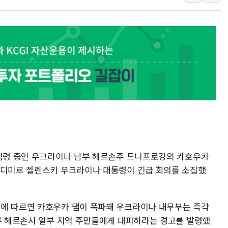
리투아니아 국방 "러, 우크라 드론
구광모, 내주 실리콘밸리서 젠슨 황
뉴욕증시 개장 전 특징주...모더
김정관 장관 "영업이익 N% 성과
뉴욕증시 프리뷰, 미 주가선물 AI
청와대, 북한 단거리 탄도미사일 발
 점령 중인 우크라이나 남부 헤르손주 드니프로강의 카호우카
로디미르 젤렌스키 우크라이나 대통령이 긴급 회의를 소집했
등에 따르면 카호우카 댐이 폭파돼 우크라이나 내무부는 즉각
하류 헤르손시 일부 지역 주민들에게 대피하라는 경고를 발령했