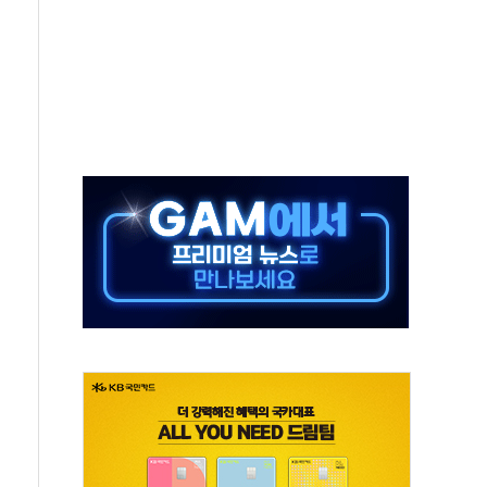
중 완화 전환점"
적 공급 확대·속도전 총력"
 급등
않아"