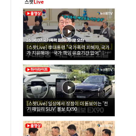
스팟
Live
[스팟Live] 李대통령 "국가폭력 피해자, 국가
가 치유해야…국가 책임 유효기간 없어"｜
26.08.07 국가폭력 피해자 위로 오찬
[스팟Live] 일상에서 장점이 더 돋보이는 '전
기 패밀리 SUV' 볼보 EX90