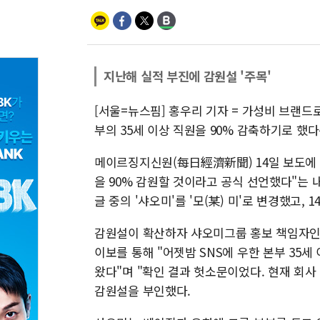
지난해 실적 부진에 감원설 '주목'
[서울=뉴스핌] 홍우리 기자 = 가성비 브랜드
부의 35세 이상 직원을 90% 감축하기로 했
메이르징지신원(每日經濟新聞) 14일 보도에 따
을 90% 감원할 것이라고 공식 선언했다"는
글 중의 '샤오미'를 '모(某) 미'로 변경했고
감원설이 확산하자 샤오미그룹 홍보 책임자인 
이보를 통해 "어젯밤 SNS에 우한 본부 35세
왔다"며 "확인 결과 헛소문이었다. 현재 회사
감원설을 부인했다.