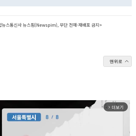
뉴스통신사 뉴스핌(Newspim), 무단 전재-재배포 금지>
맨위로
더보기
arrow_forward_ios