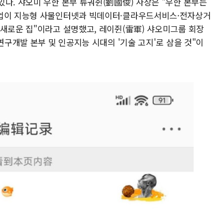
다. 샤오미 우한 본부 류궈쥔(劉國俊) 사장은 "우한 본부는
기업이 지능형 사물인터넷과 빅데이터·클라우드서비스·전자상거
 새로운 집"이라고 설명했고, 레이쥔(雷軍) 샤오미그룹 회장
연구개발 본부 및 인공지능 시대의 '기술 고지'로 삼을 것"이