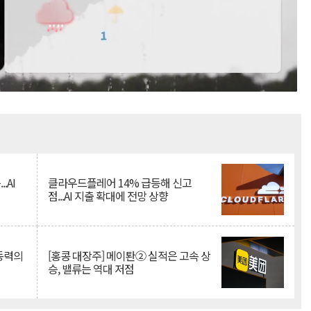
Mute
.AI
클라우드플레어 14% 급등해 신고
점...AI 지출 확대에 전망 상향
 동력의
[홍콩 대장주] 메이퇀② 실적은 고속 상
승, 밸류는 역대 저점