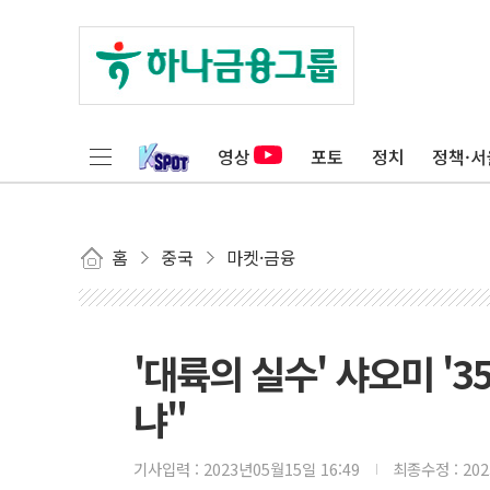
영상
포토
정치
정책·서
홈
중국
마켓·금융
'대륙의 실수' 샤오미 '3
냐"
기사입력 :
2023년05월15일 16:49
최종수정 :
20