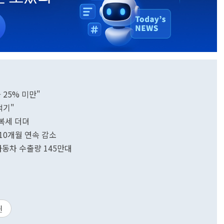
률 25% 미만"
적기"
복세 더뎌
…10개월 연속 감소
 자동차 수출량 145만대
쥔