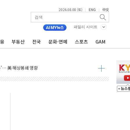
2026.08.08 (토)
ENG
中文
|
|
낮아지며 상승… STOXX 600 지수는 나흘 연속 최고치
세
패밀리 사이트
엘·이란 위협에 맞설 자체 억지력 강화
금융
부동산
전국
문화·연예
스포츠
GAM
동
톱'… 美 해상봉쇄 영향
각
체주 '활짝'
스닥 선물 1%대 상승
상 기대 후퇴
·태양광주↑ VS 트레이드데스크·웬디스↓
 끝까지 찾겠다"