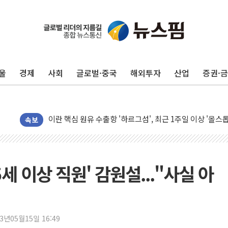
유럽증시, 美 고용 예상 밖 부진에 연준 금리 인상 가능성 
미 연준 매파 기세 꺾이나…고용 감소에 9월 동결 전망 우
[종합] 이슬람 수니파 3국, '공동방위협정' 체결… 이스라
울
경제
사회
글로벌·중국
해외투자
산업
증권·
트럼프, 백신·자폐증 행정명령 검토…"이르면 다음 주"
美 항소법원, 백악관 무도회장 공사 중단 명령…트럼프 제
이란 핵심 원유 수출항 '하르그섬', 최근 1주일 이상 '올스
美 고용 쇼크에 엔화 장중 급등…시장은 "또 개입했나" 촉
속보
[AI MY 뉴스] 뉴욕 반도체주 프리뷰...美 고용 쇼크에 반도
뉴욕증시 프리뷰, 美 고용 쇼크에 금리 인상 우려 후퇴…나
[종합] 美 7월 고용 2만3000명 감소 '쇼크'…9월 금리 인
5세 이상 직원' 감원설..."사실 아
[사진] 이슬람 수니파 3개국, 공동방위협정 체결
뉴욕증시 개장 전 특징주...아틀라시안·클라우드플레어
보훈부, 미 DPAA와 MOU… "6·25 미군 실종자 7359명
23년05월15일 16:49
트럼프 "금리 내려야"…파월 때와 달리 워시엔 톤 낮춰