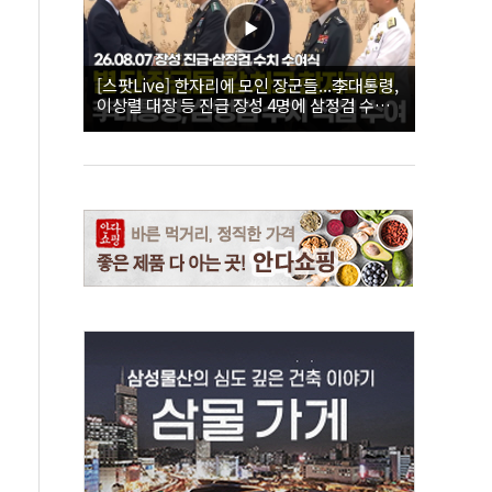
[스팟Live] 한자리에 모인 장군들...李대통령,
이상렬 대장 등 진급 장성 4명에 삼정검 수치
직접 수여｜26.08.07 장성 진급·삼정검 수치
수여식