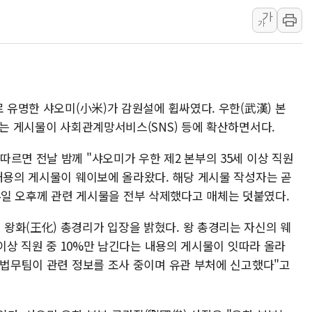
가
특정 정치인 측근 포항시 정책특보 내정설...포항시 '시끌'
가
李 "해남 태양광, 대한민국 다음 100년 밑거름…수도권 집
李 대통령, '6시간 마라톤 부동산 2차 회의' 주재… "전폭
트럼프, 中 겨냥 폴리실리콘 관세 15% 부과…美 태양광주
[사진] 빈살만과 에르도안의 만남
로 유명한 샤오미(小米)가 감원설에 휩싸였다. 우한(武漢) 본
이란와이어 "이란 최고지도자 위독…곧 사망해도 놀랍지 
다는 게시물이 사회관계망서비스(SNS) 등에 확산하면서다.
르면 전날 밤께 "샤오미가 우한 제2 본부의 35세 이상 직원
 내용의 게시물이 웨이보에 올라왔다. 해당 게시물 작성자는 곧
, 14일 오후께 관련 게시물을 전부 삭제했다고 매체는 덧붙였다.
왕화(王化) 총경리가 입장을 밝혔다. 왕 총경리는 자신의 웨
 이상 직원 중 10%만 남긴다는 내용의 게시물이 잇따라 올라
 법무팀이 관련 정보를 조사 중이며 유관 부처에 신고했다"고