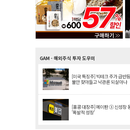
GAM
- 해외주식 투자 도우미
[미국 특징주] 빅테크 주가 급반등..
불안 잦아들고 낙관론 되살아나
[홍콩 대장주] 메이퇀 ③ 신성장
'폭발적 성장'