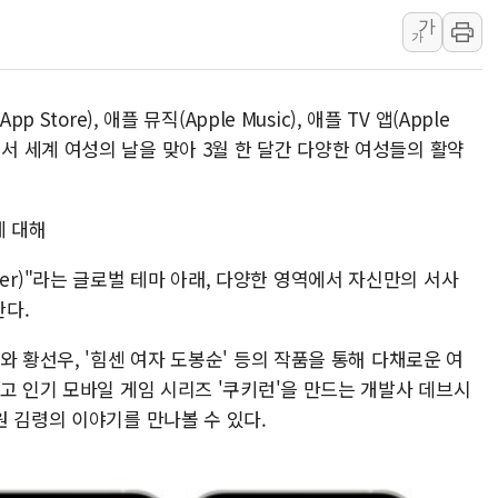
가
인천 선재도 갯벌서 해루질 중
가
인천서 말다툼 중 어머니 흉기
'화합' 꺼낸 김민석에 '뻔뻔
Store), 애플 뮤직(Apple Music), 애플 TV 앱(Apple
李대통령, ISA 개편 재검토 
sts)에서 세계 여성의 날을 맞아 3월 한 달간 다양한 여성들의 활약
동해중부 전 해상 풍랑주의보…
연일 폭염에 온열질환 사망 
에 대해
中 전방위 아파트 부양, 수도
인제 용대리 계곡서 수위 상
 Power)"라는 글로벌 테마 아래, 다양한 영역에서 자신만의 서사
동해시, 11~14일 '별똥별
다.
와 황선우, '힘센 여자 도봉순' 등의 작품을 통해 다채로운 여
고 인기 모바일 게임 시리즈 '쿠키런'을 만드는 개발사 데브시
 김령의 이야기를 만나볼 수 있다.