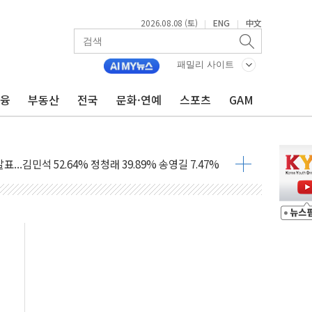
2026.08.08 (토)
ENG
中文
|
|
패밀리 사이트
금융
부동산
전국
문화·연예
스포츠
GAM
과 발표...김민석 47.75% 정청래 42.08%
표...김민석 45.09% 정청래 43.27% 송영길 11.63%
표...김민석 52.64% 정청래 39.89% 송영길 7.47%
0~8.14)
…공습 한계·탄약 부족 현실화
50㎜ 폭우…강원 동해안 강한 비 이어져
 환경미화원 수거차에 치여 사망
동…60대 남성 2명 숨져
보는 일 없게"…'결혼 페널티' 22개 과제 손본다
터보트 전복…1명 사망·1명 실종
의 날 참석..."국제적 시민 연대로 목소리 내야"