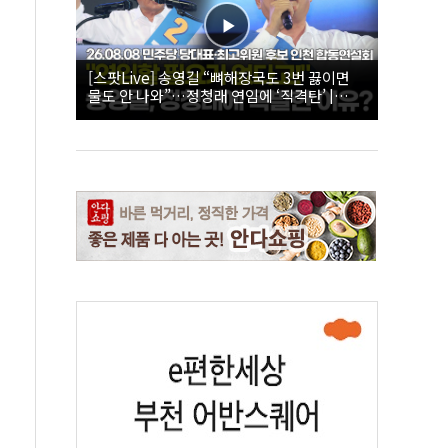
[스팟Live] 송영길 “뼈해장국도 3번 끓이면
물도 안 나와”…정청래 연임에 ‘직격탄’ |
26.08.08 더불어민주당 당대표·최고위원 후
보 인천 합동연설회