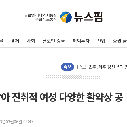
울
경제
사회
글로벌·중국
해외투자
산업
증권·
[속보] 민주, 제주·인천 경선 결
[속보] 민주, 인천 경선 결과 발
[속보] 민주, 제주 경선 결과 발
이번주 국내 주요 금융일정(8.1
속보
美, 이란전 출구전략 만지작
강릉·동해·삼척 시간당 최대 
폐기물 수거하다 참변…60대
 맞아 진취적 여성 다양한 활약상 공
서울 중랑구 주택가서 흉기 난
李대통령 "결혼 때문에 손해 
여수 오동도 인근 해상서 모
23년03월06일 08:47
추미애, '위안부' 피해자 기림