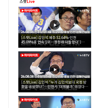
스팟
Live
[스팟Live] 김민석 제주 52.64%·인천
45.09%로 연속 1위…정청래 따돌렸다’ |
26.08.08 더불어민주당 당대표·최고위원 후
보 인천 합동연설회
[스팟Live] 김민석 “누가 김민석보다 국정 방
향을 공유했나”…인천서 ‘대체불가’ 외쳤다 |
26.08.08 더불어민주당 당대표·최고위원 후
보 인천 합동연설회