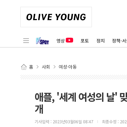
영상
포토
정치
정책·서
홈
사회
여성·아동
애플, '세계 여성의 날'
개
기사입력 :
2023년03월06일 08:47
최종수정 :
20