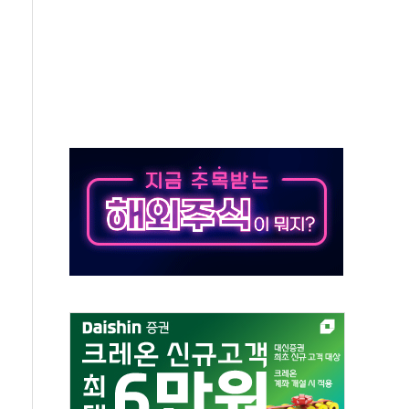
 실종 60대 나흘만에 숨진 채 발견
 살해 10대 아들 체포
' 받아친 정청래…제주 연설서 신경전 고조
지시…與 "적극 환영"·野 "졸속 국정"
10일까지 최대 3.5m 높은 물결
23명…정부, 비상대응기구 가동
 베이징도 부동산 규제 철폐
승으로 피서객 7명 고립…전원 구조
 멍' 운영…페르세우스 유성우 관측