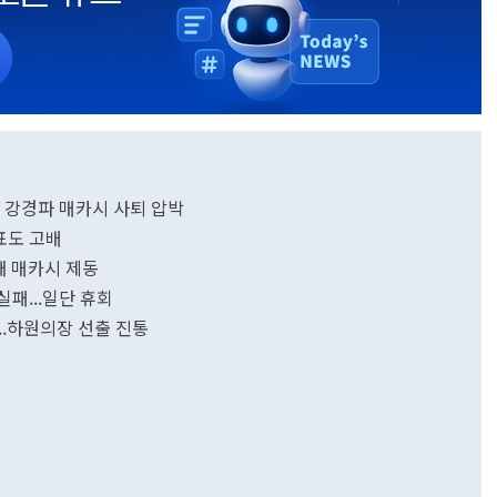
화 강경파 매카시 사퇴 압박
표도 고배
째 매카시 제동
실패...일단 휴회
..하원의장 선출 진통