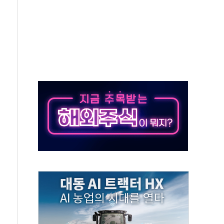
' 임시 주총 기대감에 홀로 상한가…마진 잔액은 사상 최고
버리지 위험수위…숨은 차입이 더 큰 변수"
대응 1단계 진압 중
야, 경쟁상대 中과 비교해야"
하는 '선봉'의 대민 봉사
미사일 1발 발사… 올해 10번째·42일 만 도발
 새 안보 위기… 반군·마약카르텔이 습득해 전투 활용
어선 구조
무해한 표면 부식 물질"
분만에 진화...외국인 노동자 숨져