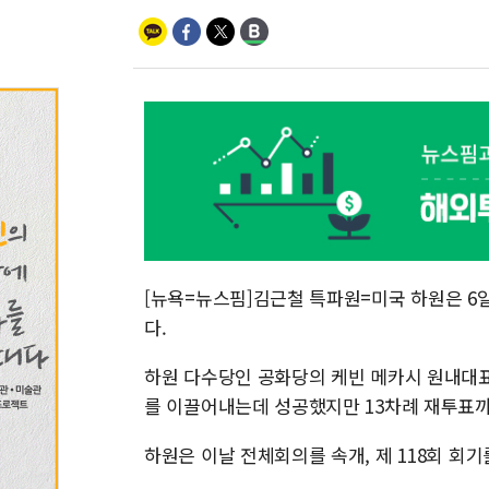
[뉴욕=뉴스핌]김근철 특파원=미국 하원은 6
다.
하원 다수당인 공화당의 케빈 메카시 원내대표
를 이끌어내는데 성공했지만 13차례 재투표까
하원은 이날 전체회의를 속개, 제 118회 회