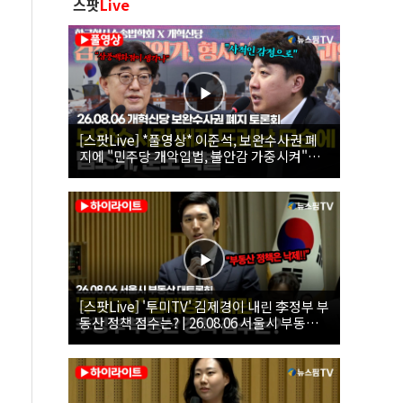
스팟
Live
[스팟Live] *풀영상* 이준석, 보완수사권 폐
지에 "민주당 개악입법, 불안감 가중시켜"｜
26.08.06 개혁신당 보완수사권 폐지 토론회
[스팟Live] '투미TV' 김제경이 내린 李정부 부
동산 정책 점수는? | 26.08.06 서울시 부동산
대토론회