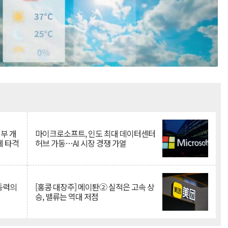
Mute
뇌부 개
마이크로소프트, 인도 최대 데이터센터
에 타격
허브 가동…AI 시장 경쟁 가열
 동력의
[홍콩 대장주] 메이퇀② 실적은 고속 상
승, 밸류는 역대 저점