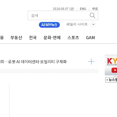
2026.08.07 (금)
ENG
中文
|
|
패밀리 사이트
금융
부동산
전국
문화·연예
스포츠
GAM
 상승… "2분기 기업 순이익 21% 증가" 전망
 나토 회원국 공격 검토… 거짓 깃발 작전"
재회…로봇·AI 데이터센터·모빌리티 구체화
·아이온큐·도어대시↑ VS 샌디스크·피그마·앱러빈↓
 반대…상법·자본시장법 개정 논의"
 차익실현 속 혼조세...웨스턴디지털·샌디스크↓
에 긴급 안보 점검회의
호르무즈 재개방 기대에 강세
조까지, 상승...호실적 보고 기업 상승세 뚜렷
인 '사파리' 공격… 시민들 공포감 극대화 전략