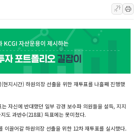
[베트남 증시] 지수 하락 속 'DGC
가
'월가의 황제' 다이먼 "금융시장 레
가
양주 섬유염색공장서 화재 1명 중상…
김정관 산업부 장관 "주 52시간 손봐
해군 1함대 창설 80주년…지역과 함께
[3보] 북, 원산서 동해로 단거리 탄도
우크라 드론 전술, 중남미 콜롬비아에
동해해경, 독도 해상서 부유물 감긴 
주한미군 "오산기지 누출, 백린 아닌 
일(현지시간) 하원의장 선출을 위한 재투표를 나흘째 진행했
구미 폐염산처리업체서 불 2시간30여
는 자신에 반대했던 일부 강경 보수파 의원들을 설득, 지지
지도 과반수(218표) 득표에는 못미쳤다.
기를 이끌어갈 하원의장 선출을 위한 12차 재투표를 실시했다.