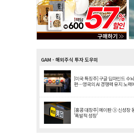
GAM
- 해외주식 투자 도우미
[미국 특징주] 구글 딥마인드 수
편…영국의 AI 경쟁력 유지 노력
[홍콩 대장주] 메이퇀 ③ 신성장
'폭발적 성장'