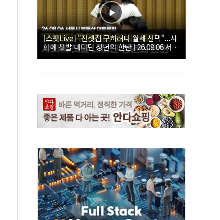
[스팟Live] "전셋집 구하려다 월세 선택"...사
회에 첫발 내디딘 청년의 한탄 | 26.08.06 서울
시 부동산 대토론회