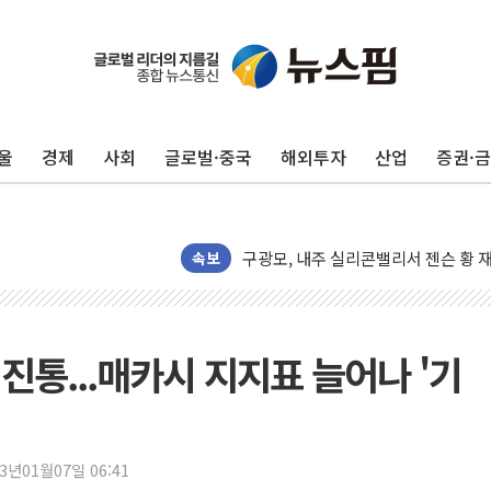
울
경제
사회
글로벌·중국
해외투자
산업
증권·
유럽증시, 견조한 실적 소화하며 대부분
리투아니아 국방 "러, 우크라 드론으로
구광모, 내주 실리콘밸리서 젠슨 황 
속보
뉴욕증시 개장 전 특징주...모더나
김정관 장관 "영업이익 N% 성과급
뉴욕증시 프리뷰, 미 주가선물 AI주
진통...매카시 지지표 늘어나 '기
청와대, 북한 단거리 탄도미사일 발사
금값 7주 만에 최고…美 고용 둔화·
[인도증시] 중동 긴장 완화에 실적 호
러, 1인칭시점 드론으로 우크라 민간
23년01월07일 06:41