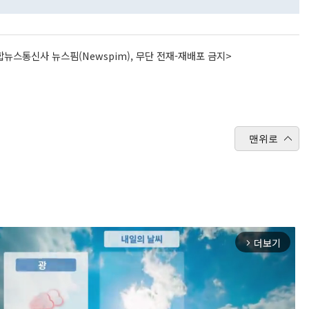
뉴스통신사 뉴스핌(Newspim), 무단 전재-재배포 금지>
맨위로
더보기
arrow_forward_ios