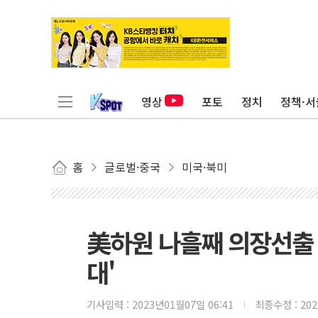
영상
포토
정치
정책·서
홈
글로벌·중국
미국·북미
美하원 나흘째 의장선출 
대'
기사입력 :
2023년01월07일 06:41
최종수정 :
20