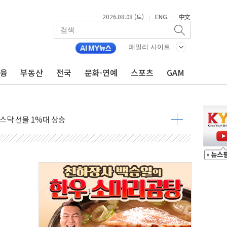
2026.08.08 (토)
ENG
中文
|
|
패밀리 사이트
금융
부동산
전국
문화·연예
스포츠
GAM
 요구
낮아지며 상승… STOXX 600 지수는 나흘 연속 최고치
세
엘·이란 위협에 맞설 자체 억지력 강화
동
톱'… 美 해상봉쇄 영향
각