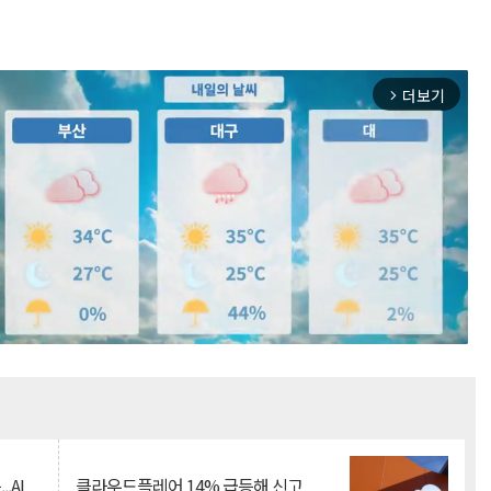
더보기
arrow_forward_ios
Mute
.AI
클라우드플레어 14% 급등해 신고