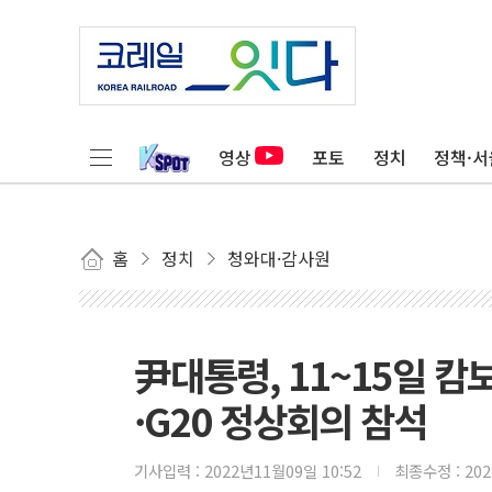
영상
포토
정치
정책·서
홈
정치
청와대·감사원
尹대통령, 11~15일 
·G20 정상회의 참석
기사입력 :
2022년11월09일 10:52
최종수정 :
20