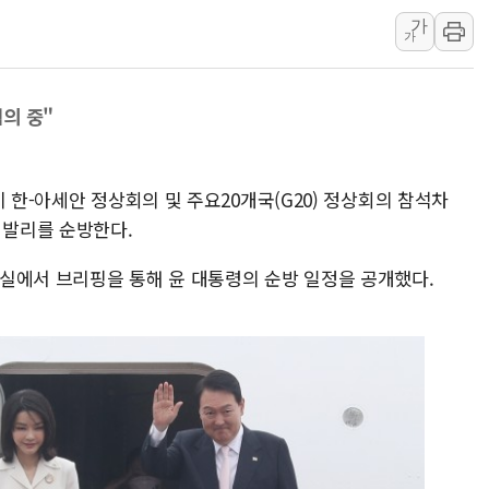
가
[AI MY 뉴스] 뉴욕 반도체주 프리뷰...美 고용 쇼크에 반도
가
뉴욕증시 프리뷰, 美 고용 쇼크에 금리 인상 우려 후퇴…나
[종합] 美 7월 고용 2만3000명 감소 '쇼크'…9월 금리 인
협의 중"
[사진] 이슬람 수니파 3개국, 공동방위협정 체결
뉴욕증시 개장 전 특징주...아틀라시안·클라우드플레어
보훈부, 미 DPAA와 MOU… "6·25 미군 실종자 7359명
 한-아세안 정상회의 및 주요20개국(G20) 정상회의 참석차
트럼프 "금리 내려야"…파월 때와 달리 워시엔 톤 낮춰
 발리를 순방한다.
특정 정치인 측근 포항시 정책특보 내정설...포항시 '시끌'
실에서 브리핑을 통해 윤 대통령의 순방 일정을 공개했다.
李 "해남 태양광, 대한민국 다음 100년 밑거름…수도권 집
李 대통령, '6시간 마라톤 부동산 2차 회의' 주재… "전폭
트럼프, 中 겨냥 폴리실리콘 관세 15% 부과…美 태양광주
[사진] 빈살만과 에르도안의 만남