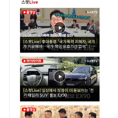
스팟
Live
[스팟Live] 李대통령 "국가폭력 피해자, 국가
가 치유해야…국가 책임 유효기간 없어"｜
26.08.07 국가폭력 피해자 위로 오찬
[스팟Live] 일상에서 장점이 더 돋보이는 '전
기 패밀리 SUV' 볼보 EX90