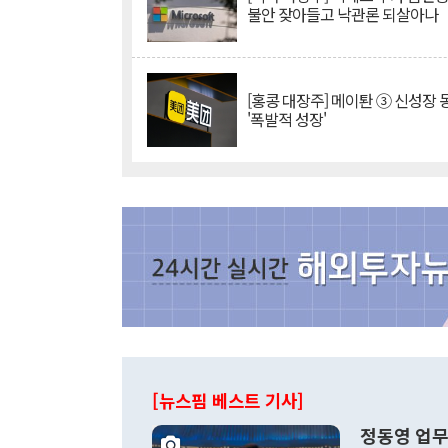
불안 잦아들고 낙관론 되살아나
[홍콩 대장주] 메이퇀 ③ 신성장
'폭발적 성장'
[뉴스핌 베스트 기사]
정동영 업무