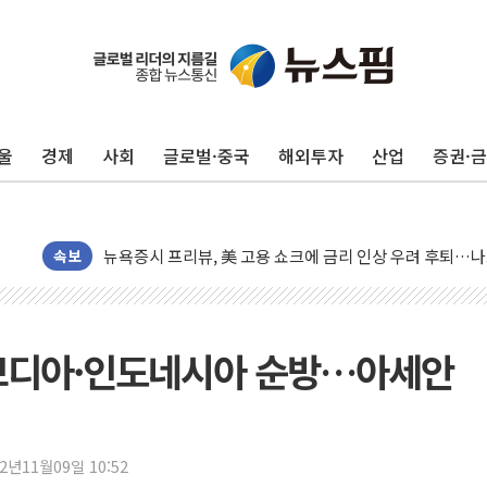
울
경제
사회
글로벌·중국
해외투자
산업
증권·
트럼프, 쿡 연준 이사 해임 재추진…"26일까지 의혹 소명"
속보
유럽증시, 美 고용 예상 밖 부진에 연준 금리 인상 가능성 
미 연준 매파 기세 꺾이나…고용 감소에 9월 동결 전망 우
[종합] 이슬람 수니파 3국, '공동방위협정' 체결… 이스라
캄보디아·인도네시아 순방…아세안
트럼프, 백신·자폐증 행정명령 검토…"이르면 다음 주"
美 항소법원, 백악관 무도회장 공사 중단 명령…트럼프 제
이란 핵심 원유 수출항 '하르그섬', 최근 1주일 이상 '올스
22년11월09일 10:52
美 고용 쇼크에 엔화 장중 급등…시장은 "또 개입했나" 촉