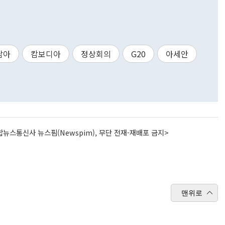
남아
캄보디아
정상회의
G20
아세안
뉴스통신사 뉴스핌(Newspim), 무단 전재-재배포 금지>
맨위로