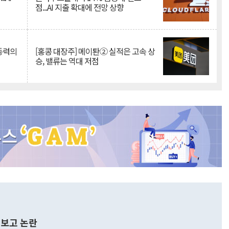
점...AI 지출 확대에 전망 상향
 동력의
[홍콩 대장주] 메이퇀② 실적은 고속 상
승, 밸류는 역대 저점
보고 논란