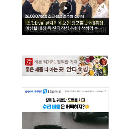
[스팟Live] 한자리에 모인 장군들...李대통령,
이상렬 대장 등 진급 장성 4명에 삼정검 수치
직접 수여｜26.08.07 장성 진급·삼정검 수치
수여식