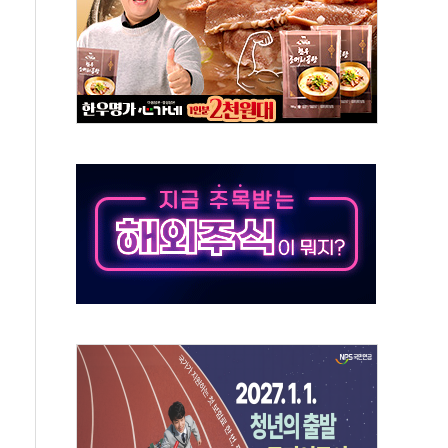
체주 '활짝'
스닥 선물 1%대 상승
상 기대 후퇴
·태양광주↑ VS 트레이드데스크·웬디스↓
 끝까지 찾겠다"
중 완화 전환점"
적 공급 확대·속도전 총력"
 급등