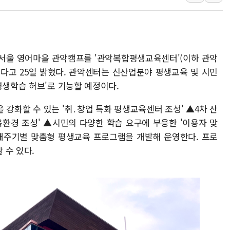
특정 정치인 측근 포항시 정책특보 내정설...포항시 '시끌'
李 "해남 태양광, 대한민국 다음 100년 밑거름…수도권 집
李 대통령, '6시간 마라톤 부동산 2차 회의' 주재… "전폭
존 서울 영어마을 관악캠프를 '관악복합평생교육센터'(이하 관악
트럼프, 中 겨냥 폴리실리콘 관세 15% 부과…美 태양광주
한다고 25일 밝혔다. 관악센터는 신산업분야 평생교육 및 시민
[사진] 빈살만과 에르도안의 만남
평생학습 허브'로 기능할 예정이다.
이란와이어 "이란 최고지도자 위독…곧 사망해도 놀랍지 
강화할 수 있는 '취․창업 특화 평생교육센터 조성' ▲4차 산
육환경 조성' ▲시민의 다양한 학습 요구에 부응한 '이용자 맞
생애주기별 맞춤형 평생교육 프로그램을 개발해 운영한다. 프로
 수 있다.