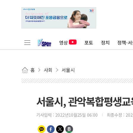
영상
포토
정치
정책·서
홈
사회
서울시
서울시, 관악복합평생교
기사입력 :
2022년10월25일 06:00
최종수정 :
20