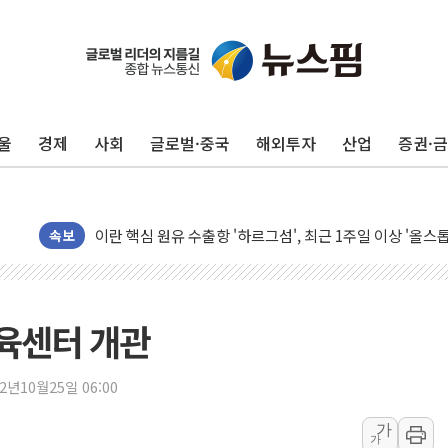
유럽증시, 美 고용 예상 밖 부진에 연준 금리 인상 가능성 
미 연준 매파 기세 꺾이나…고용 감소에 9월 동결 전망 우
[종합] 이슬람 수니파 3국, '공동방위협정' 체결… 이스라
울
경제
사회
글로벌·중국
해외투자
산업
증권·
트럼프, 백신·자폐증 행정명령 검토…"이르면 다음 주"
美 항소법원, 백악관 무도회장 공사 중단 명령…트럼프 제
이란 핵심 원유 수출항 '하르그섬', 최근 1주일 이상 '올스
美 고용 쇼크에 엔화 장중 급등…시장은 "또 개입했나" 촉
속보
[AI MY 뉴스] 뉴욕 반도체주 프리뷰...美 고용 쇼크에 반도
뉴욕증시 프리뷰, 美 고용 쇼크에 금리 인상 우려 후퇴…나
[종합] 美 7월 고용 2만3000명 감소 '쇼크'…9월 금리 인
육센터 개관
[사진] 이슬람 수니파 3개국, 공동방위협정 체결
뉴욕증시 개장 전 특징주...아틀라시안·클라우드플레어
22년10월25일 06:00
보훈부, 미 DPAA와 MOU… "6·25 미군 실종자 7359명
가
가
트럼프 "금리 내려야"…파월 때와 달리 워시엔 톤 낮춰