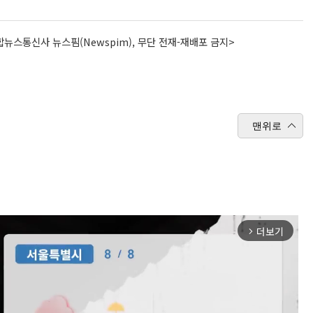
뉴스통신사 뉴스핌(Newspim), 무단 전재-재배포 금지>
맨위로
더보기
arrow_forward_ios