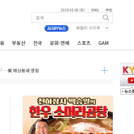
2026.08.08 (토)
ENG
中文
|
|
낮아지며 상승… STOXX 600 지수는 나흘 연속 최고치
세
패밀리 사이트
엘·이란 위협에 맞설 자체 억지력 강화
금융
부동산
전국
문화·연예
스포츠
GAM
동
톱'… 美 해상봉쇄 영향
각
체주 '활짝'
스닥 선물 1%대 상승
상 기대 후퇴
·태양광주↑ VS 트레이드데스크·웬디스↓
 끝까지 찾겠다"