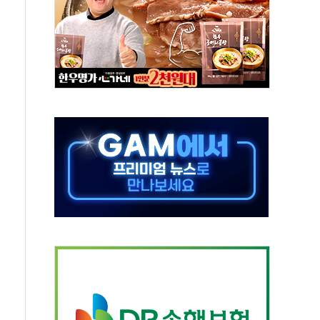
중 완화 전환점"
적 공급 확대·속도전 총력"
 급등
않아"