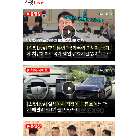
스팟
Live
[스팟Live] 李대통령 "국가폭력 피해자, 국가
가 치유해야…국가 책임 유효기간 없어"｜
26.08.07 국가폭력 피해자 위로 오찬
[스팟Live] 일상에서 장점이 더 돋보이는 '전
기 패밀리 SUV' 볼보 EX90