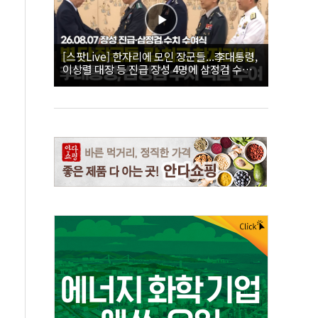
[스팟Live] 한자리에 모인 장군들...李대통령,
이상렬 대장 등 진급 장성 4명에 삼정검 수치
직접 수여｜26.08.07 장성 진급·삼정검 수치
수여식