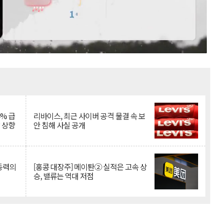
Mute
% 급
리바이스, 최근 사이버 공격 물결 속 보
망 상향
안 침해 사실 공개
 동력의
[홍콩 대장주] 메이퇀② 실적은 고속 상
승, 밸류는 역대 저점