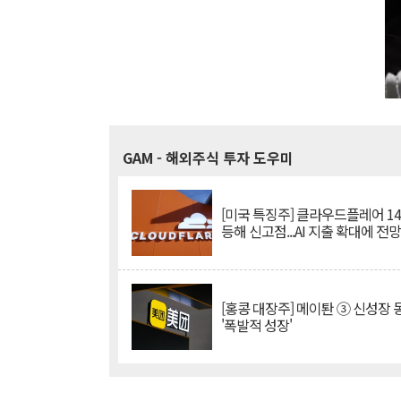
GAM
- 해외주식 투자 도우미
[미국 특징주] 클라우드플레어 14
등해 신고점...AI 지출 확대에 전
[홍콩 대장주] 메이퇀 ③ 신성장
'폭발적 성장'