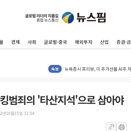
유럽증시, 견조한 실적 소화하며 대부분
리투아니아 국방 "러, 우크라 드론으로
구광모, 내주 실리콘밸리서 젠슨 황 
울
경제
사회
글로벌·중국
해외투자
산업
증권·
뉴욕증시 개장 전 특징주...모더나
김정관 장관 "영업이익 N% 성과급
뉴욕증시 프리뷰, 미 주가선물 AI주
속보
청와대, 북한 단거리 탄도미사일 발사
금값 7주 만에 최고…美 고용 둔화·
[인도증시] 중동 긴장 완화에 실적 호
스토킹범죄의 '타산지석'으로 삼아야
러, 1인칭시점 드론으로 우크라 민간
[베트남 증시] 지수 하락 속 'DGC
22년10월15일 11:54
'월가의 황제' 다이먼 "금융시장 레
가
양주 섬유염색공장서 화재 1명 중상…
가