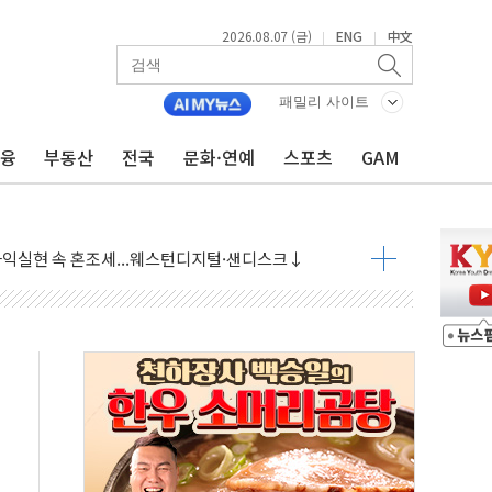
2026.08.07 (금)
ENG
中文
|
|
 상승… "2분기 기업 순이익 21% 증가" 전망
패밀리 사이트
 나토 회원국 공격 검토… 거짓 깃발 작전"
재회…로봇·AI 데이터센터·모빌리티 구체화
금융
부동산
전국
문화·연예
스포츠
GAM
·아이온큐·도어대시↑ VS 샌디스크·피그마·앱러빈↓
 반대…상법·자본시장법 개정 논의"
 차익실현 속 혼조세...웨스턴디지털·샌디스크↓
에 긴급 안보 점검회의
호르무즈 재개방 기대에 강세
조까지, 상승...호실적 보고 기업 상승세 뚜렷
인 '사파리' 공격… 시민들 공포감 극대화 전략
' 임시 주총 기대감에 홀로 상한가…마진 잔액은 사상 최고
버리지 위험수위…숨은 차입이 더 큰 변수"
대응 1단계 진압 중