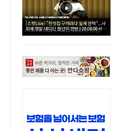
[스팟Live] "전셋집 구하려다 월세 선택"...사
회에 첫발 내디딘 청년의 한탄 | 26.08.06 서울
시 부동산 대토론회