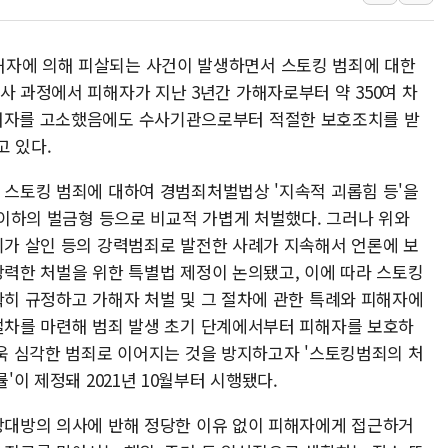
김정관 산업부 장관 "주 52시간 손봐
해군 1함대 창설 80주년…지역과 함께
해자에 의해 피살되는 사건이 발생하면서 스토킹 범죄에 대한
[3보] 북, 원산서 동해로 단거리 탄도
사 과정에서 피해자가 지난 3년간 가해자로부터 약 350여 차
우크라 드론 전술, 중남미 콜롬비아에
가해자를 고소했음에도 수사기관으로부터 적절한 보호조치를 받
동해해경, 독도 해상서 부유물 감긴 
고 있다.
주한미군 "오산기지 누출, 백린 아닌 
 스토킹 범죄에 대하여 경범죄처벌법상 '지속적 괴롭힘 등'을
구미 폐염산처리업체서 불 2시간30여
 이하의 벌금형 등으로 비교적 가볍게 처벌했다. 그러나 위와
죄가 살인 등의 강력범죄로 발전한 사례가 지속해서 언론에 보
강력한 처벌을 위한 특별법 제정이 논의됐고, 이에 따라 스토킹
확히 규정하고 가해자 처벌 및 그 절차에 관한 특례와 피해자에
절차를 마련해 범죄 발생 초기 단계에서부터 피해자를 보호하
더욱 심각한 범죄로 이어지는 것을 방지하고자 '스토킹범죄의 처
률'이 제정돼 2021년 10월부터 시행됐다.
상대방의 의사에 반해 정당한 이유 없이 피해자에게 접근하거