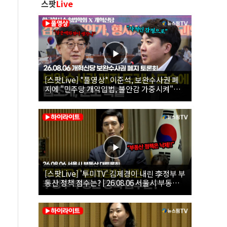
스팟
Live
[스팟Live] *풀영상* 이준석, 보완수사권 폐
지에 "민주당 개악입법, 불안감 가중시켜"｜
26.08.06 개혁신당 보완수사권 폐지 토론회
[스팟Live] '투미TV' 김제경이 내린 李정부 부
동산 정책 점수는? | 26.08.06 서울시 부동산
대토론회