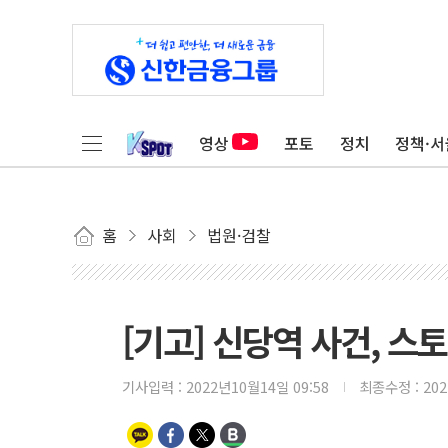
영상
포토
정치
정책·서
홈
사회
법원·검찰
[기고] 신당역 사건, 
기사입력 :
2022년10월14일 09:58
최종수정 :
20