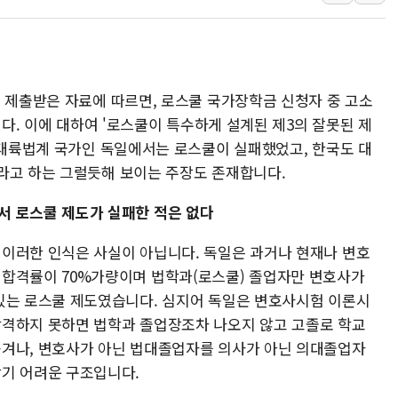
종합특검, '尹 관저 이전 감사 무마
코스피·코스닥 오전 동반 하락…내
'입추'인데 연일 찜통더위…김성환
터 제출받은 자료에 따르면, 로스쿨 국가장학금 신청자 중 고소
"최대 2시간 앞서 침수 예측"…건
니다. 이에 대하여 '로스쿨이 특수하게 설계된 제3의 잘못된 제
유니슨 "국내생산세액공제·인증제
 '대륙법계 국가인 독일에서는 로스쿨이 실패했었고, 한국도 대
창호 교체하다 난간 무너져…대전서
라고 하는 그럴듯해 보이는 주장도 존재합니다.
장동혁 "규제와 대출 풀고 재개발
[속보] 종합특검, '尹 관저 이전 
서 로스쿨 제도가 실패한 적은 없다
AI에 승부 건 네이버…내년 AI 
 이러한 인식은 사실이 아닙니다. 독일은 과거나 현재나 변호
 합격률이 70%가량이며 법학과(로스쿨) 졸업자만 변호사가
 있는 로스쿨 제도였습니다. 심지어 독일은 변호사시험 이론시
합격하지 못하면 법학과 졸업장조차 나오지 않고 고졸로 학교
쫓겨나, 변호사가 아닌 법대졸업자를 의사가 아닌 의대졸업자
찾기 어려운 구조입니다.