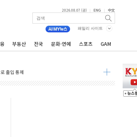
2026.08.07 (금)
ENG
中文
|
|
패밀리 사이트
금융
부동산
전국
문화·연예
스포츠
GAM
..지역축제 '불금전파, 송정'과 상생
비 본격화…'AI 데이터 기반 메디테크 혁신허브' 구상
로 출입 통제
추돌…1명 심정지·5명 부상
..진화헬기 3대 투입
 항소심도 징역 3년
000억원 돌파
 금융 지원
적금 완판
개...장바구니에 홈플러스 담아달라" 호소
금융지주 포용금융 조직개편 신호탄