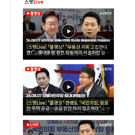
스팟
Live
[스팟Live] *풀영상* "부동산 지옥 고집한다
면!"...李대통령 향한 장동혁의 서슬퍼런 일갈
| 26.08.07 국민의힘 부동산정책 정상화 특별
위원회 전체회의
[스팟Live] *풀영상* 한병도 “국민의힘, 말로
만 주택 공급…공급 법안 처리 협조하라”｜
26.08.07 더불어민주당 원내대책회의