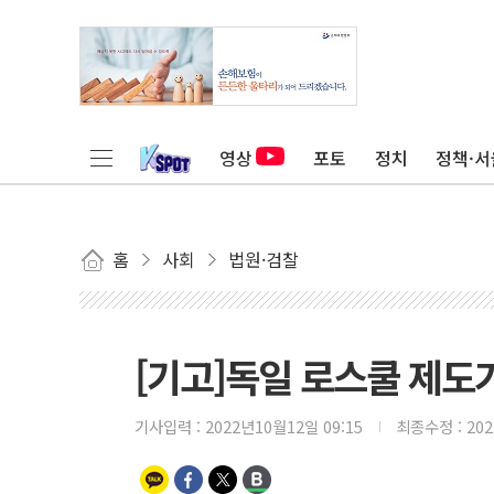
영상
포토
정치
정책·서
홈
사회
법원·검찰
[기고]독일 로스쿨 제도
기사입력 :
2022년10월12일 09:15
최종수정 :
20