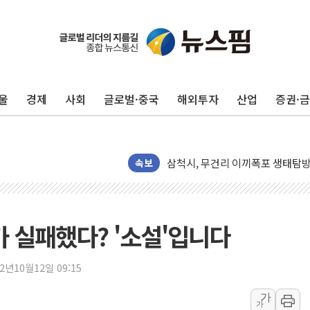
울
경제
사회
글로벌·중국
해외투자
산업
증권·
해군1함대 '창설 80주년' 기념식.
원주시, 첨단의료복합단지 지정 준
삼척시, 무건리 이끼폭포 생태탐방
전남광주 화정역 인근 도로 4중 
속보
청도 문수리 야산서 산불 진화 중.
'해병 순직 책임' 임성근 전 사단장
헥토이노베이션, 상반기 매출 첫 2
가 실패했다? '소설'입니다
우리은행, 고창해상풍력에 4000억
NH농협은행, 모두투어 제휴 여행
22년10월12일 09:15
민병덕 "오늘 67개 점포 영업 재
가
가
하나금융이 쏘아 올린 CIFO, 