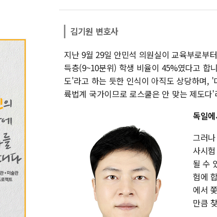
김기원 변호사
지난 9월 29일 안민석 의원실이 교육부로부
득층(9~10분위) 학생 비율이 45%였다고 합
도'라고 하는 듯한 인식이 아직도 상당하며,
륙법계 국가이므로 로스쿨은 안 맞는 제도다'
독일에
그러나
사시험
될 수
험에 
에서 
만큼 