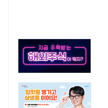
' 유병호 구속 기소
린 종목이 두 배 넘어
 기후부 장관 "예측범위 벗어나도 즉시대응"
설연, AI 위험기상 기술 개발
도 개선 수혜 기대"
 50대 일용직 추락 사망
·재건축 촉진하는 것이 부동산 정상화"
감사 무마' 유병호 감사위원 구속 기소
팩토리 매출 본격화