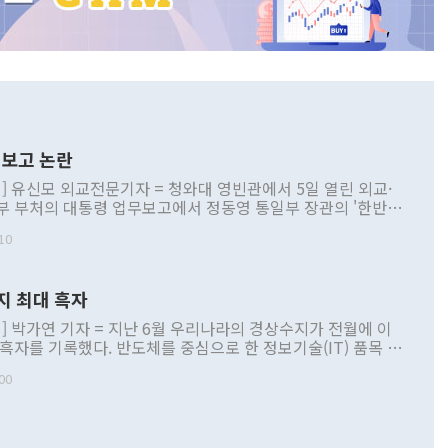
보고 논란
] 유신모 외교전문기자 = 청와대 영빈관에서 5일 열린 외교·
부 부처의 대통령 업무보고에서 정동영 통일부 장관의 '한반도
 구상'과 업무보고 발언이 논란을 빚고 있다. 이날 정 장관의
10
정부 내 조율을 거치지 않은 사안을 정책으로 추진하겠다고 공
는가 하면 사실 관계에 맞지 않은 설명도 있었다. 이재명 대통
로 신중을 기해 달라고 경고했고, 조현 외교부 장관은 '이상
지 최대 흑자
 근거한 비현실적 구상'이라는 비판을 내놨다. 그동안 정 장
책 관련 발언이 물의를 빚은 적은 여러 번 있지만 대통령과 유
] 박가연 기자 = 지난 6월 우리나라의 경상수지가 전월에 이
이 공개적으로 부정적 입장을 표명한 것은 이례적이다. 정 장
 흑자를 기록했다. 반도체를 중심으로 한 정보기술(IT) 품목 수
대북 접근법과 월권을 제어해야 한다는 목소리도 높아지고 있
간 상품수출이 처음으로 1000억달러를 넘어선 영향이다. [자
00
 따르
기자간담회를 하고 있다. [사진=통일부] 2026.07.23 ◆통일
 경상수지는 497억3000만달러 흑자로 집계됐다. 전월(386억
 넘어선 주장 정 장관은 이날 업무보고에서 '한반도 평화공존
)에 이어 두 달 연속 월간 기준 역대 최대 기록을 갈아치웠다.
 설명하면서 이재명 정부 2년차 핵심 과제로 상호 존중·평화
해 상반기 누적 경상수지 흑자는 1910억1000만달러를 기록