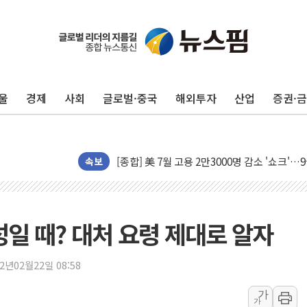
울
경제
사회
글로벌·중국
해외투자
산업
증권·
[AI MY 뉴스] 뉴욕 반도체주 프리뷰...美 고
뉴욕증시 프리뷰, 美 고용 쇼크에 금리 인상 
[종합] 美 7월 고용 2만3000명 감소 '쇼크'
[사진] 이슬람 수니파 3개국, 공동방위협정 
속보
뉴욕증시 개장 전 특징주...아틀라시안·클
보훈부, 미 DPAA와 MOU… "6·25 미군 실
트럼프 "금리 내려야"…파월 때와 달리 워시엔
성일 때? 대처 요령 제대로 알자
특정 정치인 측근 포항시 정책특보 내정설...포
李 "해남 태양광, 대한민국 다음 100년 밑거
22년02월22일 08:58
李 대통령, '6시간 마라톤 부동산 2차 회의'
가
가
트럼프, 中 겨냥 폴리실리콘 관세 15% 부과