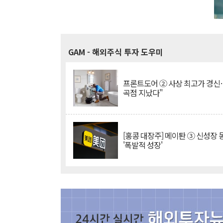
GAM
- 해외주식 투자 도우미
프론트도어 ② 사상 최고가 경신
곡점 지났다"
[홍콩 대장주] 메이퇀 ③ 신성장
'폭발적 성장'