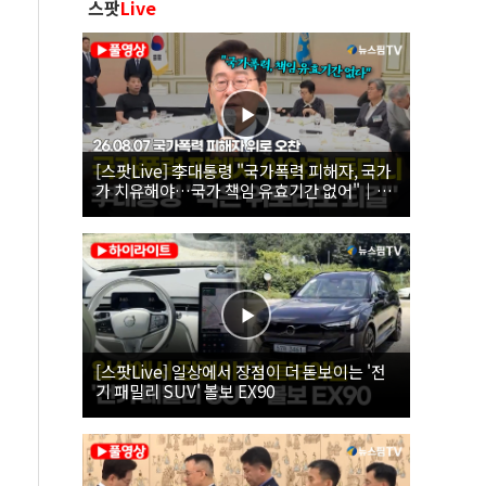
스팟
Live
[스팟Live] 李대통령 "국가폭력 피해자, 국가
가 치유해야…국가 책임 유효기간 없어"｜
26.08.07 국가폭력 피해자 위로 오찬
[스팟Live] 일상에서 장점이 더 돋보이는 '전
기 패밀리 SUV' 볼보 EX90