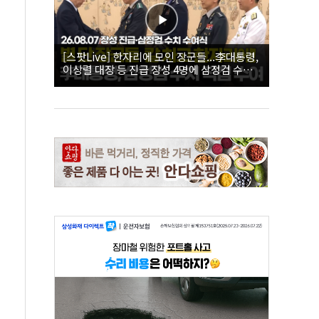
[스팟Live] 한자리에 모인 장군들...李대통령,
이상렬 대장 등 진급 장성 4명에 삼정검 수치
직접 수여｜26.08.07 장성 진급·삼정검 수치
수여식