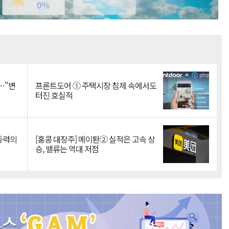
Mute
…"변
프론트도어 ① 주택시장 침체 속에서도
터진 호실적
 동력의
[홍콩 대장주] 메이퇀② 실적은 고속 상
승, 밸류는 역대 저점