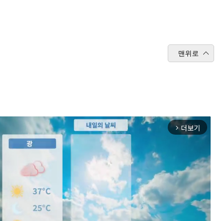
맨위로
더보기
arrow_forward_ios