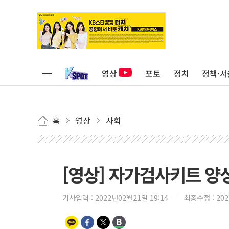
영상
포토
정치
정책·서
홈
영상
사회
[영상] 자가검사키트 양
기사입력 :
2022년02월21일 19:14
최종수정 :
20