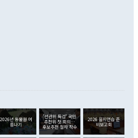
·핵 없는 한반도 등 3대 기본 방향을 제시했다. 정 장관은 "대
지 흑자를 견인한 것은 상품수지다. 6월 상품수지는 478억
언어는 멈춰야 한다"면서 주적 용어 대체를 주장했다. 지난 25
 흑자를 기록하며 전월에 이어 역대 최대를 다시 썼다. 국제수
D(완전하고 검증가능하며 되돌릴 수 없는 비핵화) 구도는 이미
수출은 1123억7000만달러로 전년 동월 대비 84.5% 증가하
했다. 또 "현 시점에서 흘러간 선(先)비핵화만 되뇌는 것은
 처음으로 1000억달러를 넘어섰다. 상품수입은 644억8000만
 데 힘이 되지 않는다"고 주장했다. 정 장관은 또 "정전 체제
6% 늘었다. 통관 기준으로는 반도체 수출이 전년 동월 대비
로 바꾸는 논의에 착수하겠다"면서 "북·미 정상회담 견인과
증했고 컴퓨터·주변기기(SSD)는 282.7% 증가했다. IT 품목
화의 동력을 확보하기 위해 최선을 다할 것"이라고 말했다. 하
.4% 늘었으며 비IT 품목도 ▲석유제품(47.5%) ▲화공품
령은 정 장관의 구상에 대부분 제동을 걸었다. 이 대통령은 "평
▲철강제품(17.9%) ▲승용차(6.1%) 등을 중심으로 18.6% 증가
 정치적으로 악용되는 측면이 있다"며 "많이 조심하셔야 한
준 수입은 ▲원자재(30.5%) ▲자본재(35.3%) ▲소비재
다. 북한을 다른 이름으로 불러야 한다는 주장에는 "표현에 꼬
가 모두 늘었다. 서비스수지는 12억9000만달러 적자를 기록해 전
정쟁으로 휘몰아 들어가면 원래 하고자 했던 데에서 오히려 나
000만달러)보다 적자 폭이 확대됐다. 여행수지는 외국인 입국자
래될 수 있다"고 경고했다. 이 대통령은 남북 신뢰 구축을 위해
증료 인상 등에 따른 출국자 감소로 4억4000만달러 흑자를
합의를 선제적으로 복원해야 한다는 정 장관의 주장에 대해서도
지식재산권사용료수지는 전월 흑자에서 4억4000만달러 적자
대로 하는 게 과연 한반도의 평화와 안정에 플러스냐, 결론적
 본원소득수지는 배당소득을 중심으로 32억7000만달러 흑자
이 들 때도 있다"며 부정적으로 반응했다. 조현 외교부 장
월(21억7000만달러)보다 흑자 폭이 확대됐다. 배당소득수지
 사후 브리핑에서 정 장관이 언급한 '4자 회담'에 대해 "이상
이 늘어난 데다 전월 분기배당에 따른 기저효과로 배당지급이
 어떤 희망이라 하더라도 그건 아직 조율되지 않은 방법"이
6000만달러 흑자를 나타냈다. 금융계정 순자산은 6월 중 467
들께서 디스카운트해 주시면 좋겠다"고 선을 그었다. 정 장관
러 증가해 월간 기준 역대 최대 증가 폭을 기록했다. 종전 최대
아 블라디보스토크에서 열리는 '동방경제포럼(EEF)'을 언급하
월(369억9000만달러)을 넘어선 것이다. 직접투자에서는 내국
원에서 (참석을) 검토하고 있다"고 발언한 데 대해서도 조 장관
가 80억1000만달러, 외국인의 국내투자가 46억3000만달러
'선관위 특검' 국민
외교부의 몫"이라며 "아직 거기까지 진도가 나가지 않았다"고
2026년 동물원 여
2026 을지연습 준
. 증권투자에서는 외국인의 국내 주식 매도세가 이어졌다. 외
추천위 첫 회의…
름나기
비보고회
장관이 이날 소개한 대북 구상과 설명은 정부 내 조율을 거치지
주식 투자는 차익실현 매도 등의 영향으로 316억1000만달러
후보추천 절차 착수
서 문제가 있다. 특히 주적 표현 대체와 국호 사용, 9·19 군
(-310억5000만달러)에 이어 역대 최대 순매도 기록을 다시
 4자회담 추진 등은 통일부 장관이 결정할 사안이 아니어서 월