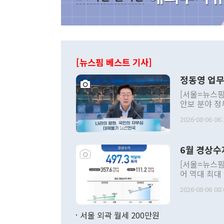
[뉴스핌 베스트 기사]
정동영 업무
[서울=뉴스핌
안보 분야 정
평화공존 발전
2026-08-06 06:
발언 중에는 
언한 것이 있
령은 공개적으
6월 경상수
주의적 희망에
관의 대북 정
[서울=뉴스핌
관 부처 장관
어 역대 최대
관의 무리한 
출 호조로 월
다. [정동영 통일부 장관이 지난달 23일 오후 서울 종로구 정부서울청사에
2026-08-06 08:
료=한국은행] 한국은행이 6일 발표한 '2026년 6월 국제수지(잠정)'에
서 취임 1주년 
면 지난 6월
부 장관 권한
1000만달러
서울 외곽 월세 200만원
발전 구상'을
이에 따라 올