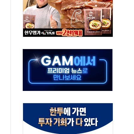
해도 놀랍지 않아"
태양광 착공…여의도 1.6배 규모
...금융주 낙폭 커
부정책 아냐" 해명
~9일 최대 100mm 호우
체결… 수니파 국가들의 새 안보 협력 구도
비온 59㎡ 18억원대
-서울시 '정책 엇박자'