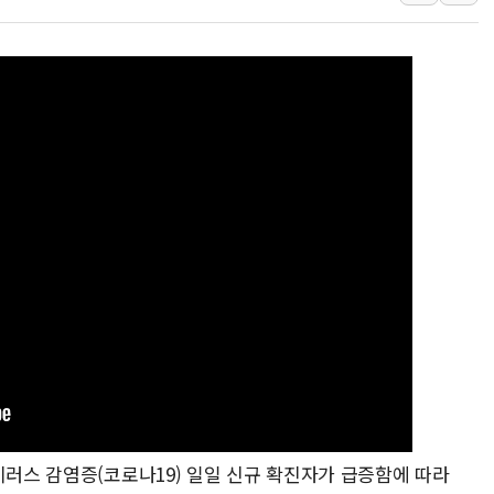
[사진] 빈살만과 에르도안의 만남
이란와이어 "이란 최고지도자 위독…곧 사망
남동발전, 해남군에 국내 최대 규모 400MW 
[인도증시] 중동 불안 속 유가 상승에 소폭 하락
황희 '폐버스 청년주택' SNS 글 역풍에 "정
폭염 누그러지고 가뭄 숙지나...경북동해안권 8
사우디·튀르키예·파키스탄, '공동방위협정' 
신길동 신축도 3.3㎡당 7250만원…써밋 클라
용산공원·그린벨트로 또 충돌…반복되는 국토부
이러스 감염증(코로나19) 일일 신규 확진자가 급증함에 따라