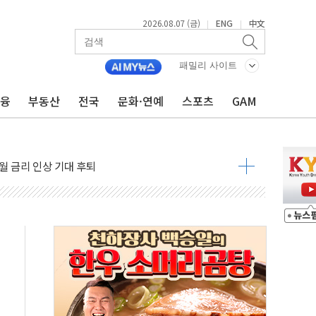
2026.08.07 (금)
ENG
中文
|
|
패밀리 사이트
금융
부동산
전국
문화·연예
스포츠
GAM
용 쇼크에 반도체주 '활짝'
우려 후퇴…나스닥 선물 1%대 상승
…9월 금리 인상 기대 후퇴
체결
라우드플레어·태양광주↑ VS 트레이드데스크·웬디스↓
종자 7359명 끝까지 찾겠다"
 톤 낮춰
항시 '시끌'
름…수도권 집중 완화 전환점"
 주재… "전폭적 공급 확대·속도전 총력"
…美 태양광주 급등