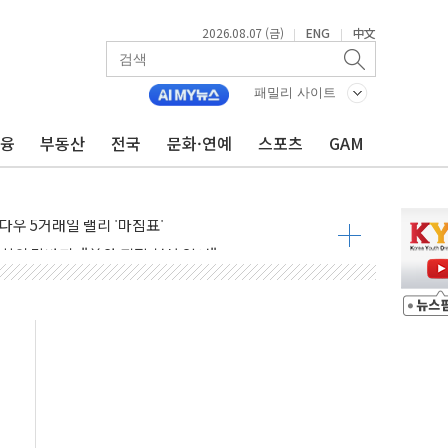
2026.08.07 (금)
ENG
中文
|
|
군수품 부족설 일축 "막대한 무기 보유"
어…다음 과제는 '외형 확대'
패밀리 사이트
 귀환 조짐에 전월세시장 '긴장'
금융
부동산
전국
문화·연예
스포츠
GAM
교환·재매수·다운사이징 '저울질'
항 제한 검토에 유가 3% 급등…금값 보합
다우 5거래일 랠리 '마침표'
합의 막바지.."美와 직접 협상 없어"
·김민석 후보 - 8월 7일
2차 회의…주택 공급 대책 막바지 조율할 듯
자회견·주요 정당 - 8월 7일
통항 제한 추진…美 "통행 막을 권한 없어"
분 상승… "2분기 기업 순이익 21% 증가" 전망
으로 나토 회원국 공격 검토… 거짓 깃발 작전"