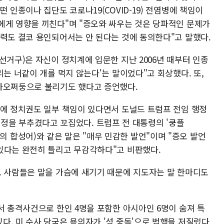
 인종이나 집단도 코로나19(COVID-19) 전염병에 책임이
에게 영향을 끼친다"며 "증오와 싸우는 것은 당파적인 문제가
폭력도 결코 용인되어서는 안 된다는 것에 동의한다"고 말했다.
선거구)은 자신이 정치계에 입문한 지난 2006년 때부터 인종
리는 너같이 개를 먹지 않는다'는 말이었다"고 회상했다. 또,
마오쩌둥으로 불리기도 했다고 증언했다.
죄에 정치권도 일부 책임이 있다면서 도널드 트럼프 전임 행정
아 감정을 부추겼다고 꼬집었다. 트럼프 전 대통령의 '쿵플
'플루'의 합성어)와 같은 말은 "매우 민감한 발언"이며 "증오 발언
있다는 완전히 틀리고 무감각하다"고 비판했다.
. 사람들은 말을 가슴에 새기기 때문에 지도자는 말 한마디도
서 총격사건으로 한인 4명을 포함한 아시아인 6명이 숨져 특
다. 미 수사 당국은 용의자가 '성 중독'으로 범행을 저질렀다