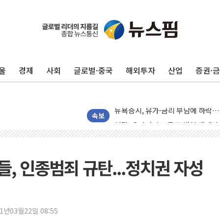
트럼프 "이란전 조만간 끝날 것"…
현대리바트, 원가 개선으로 실적 방
"세금 부담 덜자"…비거주 1주택자
울
경제
사회
글로벌·중국
해외투자
산업
증권·
세금 부담 커진 고가 1주택자…맞
[금/유가] 이란의 호르무즈 해협 통
뉴욕증시, 유가·금리 부담에 하락…
이란, 오만과 호르무즈 해협 재개방 
속보
[민주 당권주자 일정] 송영길·정청래
李대통령, 오늘 부동산 정책 점검 
[오늘의 정치일정] 8월 7일(금)
, 인종범죄 규탄...정치권 자성
[오늘의 국회일정] 상임위·세미나·기
이란, 美·이스라엘 선박 호르무즈 
유럽증시, 견조한 실적 소화하며 대부
21년03월22일 08:55
리투아니아 국방 "러, 우크라 드론