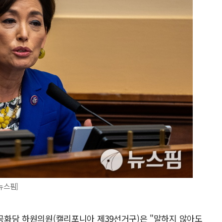
 뉴스핌]
 공화당 하원의원(캘리포니아 제39선거구)은 "말하지 않아도