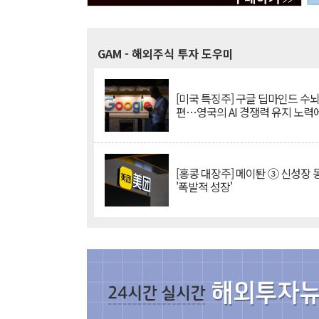
GAM
- 해외주식 투자 도우미
[미국 특징주] 구글 딥마인드 수
편…영국의 AI 경쟁력 유지 노력
[홍콩 대장주] 메이퇀 ③ 신성장
'폭발적 성장'