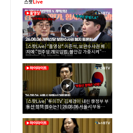
스팟
Live
[스팟Live] *풀영상* 이준석, 보완수사권 폐
지에 "민주당 개악입법, 불안감 가중시켜"｜
26.08.06 개혁신당 보완수사권 폐지 토론회
[스팟Live] '투미TV' 김제경이 내린 李정부 부
동산 정책 점수는? | 26.08.06 서울시 부동산
대토론회