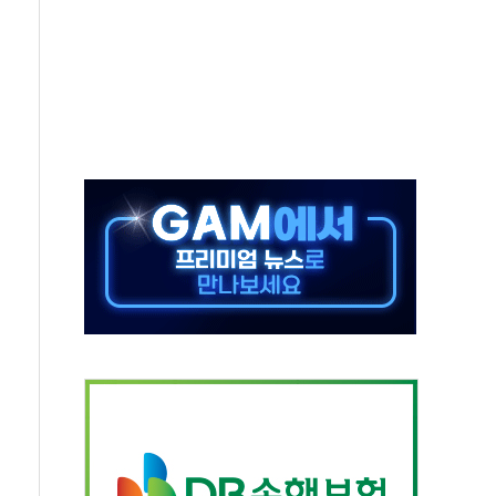
 재회…로봇·AI 데이터센터·모빌리티 구체화
나·아이온큐·도어대시↑ VS 샌디스크·피그마·앱러빈↓
급 반대…상법·자본시장법 개정 논의"
주 차익실현 속 혼조세...웨스턴디지털·샌디스크↓
사에 긴급 안보 점검회의
·호르무즈 재개방 기대에 강세