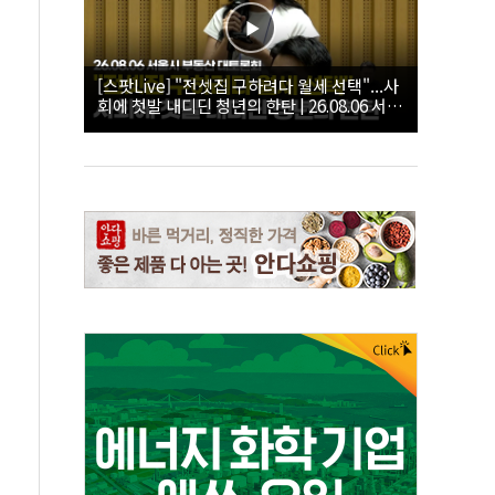
[스팟Live] "전셋집 구하려다 월세 선택"...사
회에 첫발 내디딘 청년의 한탄 | 26.08.06 서울
시 부동산 대토론회