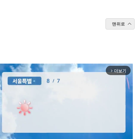
맨위로
더보기
arrow_forward_ios