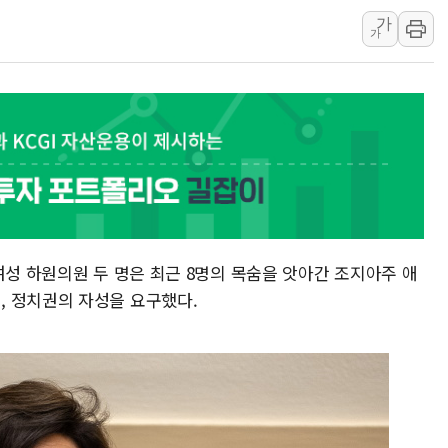
가
구광모, 내주 실리콘밸리서 젠슨 황
가
뉴욕증시 개장 전 특징주...모더
김정관 장관 "영업이익 N% 성과
뉴욕증시 프리뷰, 미 주가선물 AI
청와대, 북한 단거리 탄도미사일 발
금값 7주 만에 최고…美 고용 둔화
여성 하원의원 두 명은 최근 8명의 목숨을 앗아간 조지아주 애
 정치권의 자성을 요구했다.