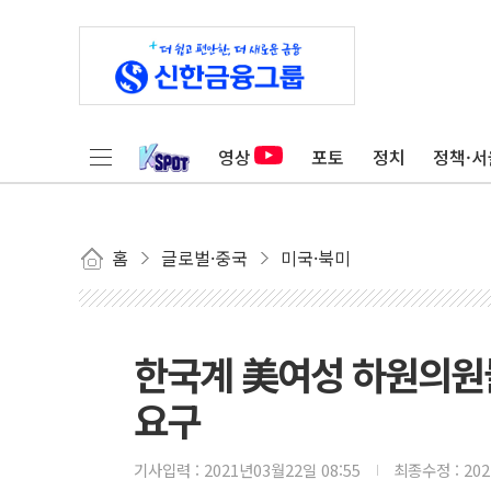
영상
포토
정치
정책·서
홈
글로벌·중국
미국·북미
한국계 美여성 하원의원들
요구
기사입력 :
2021년03월22일 08:55
최종수정 :
20