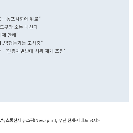
애도…동포사회에 위로"
지도부와 소통 나선다
배제 안해"
려..범행동기는 조사중"
란…'인종차별반대 시위 재개 조짐'
뉴스통신사 뉴스핌(Newspim), 무단 전재-재배포 금지>