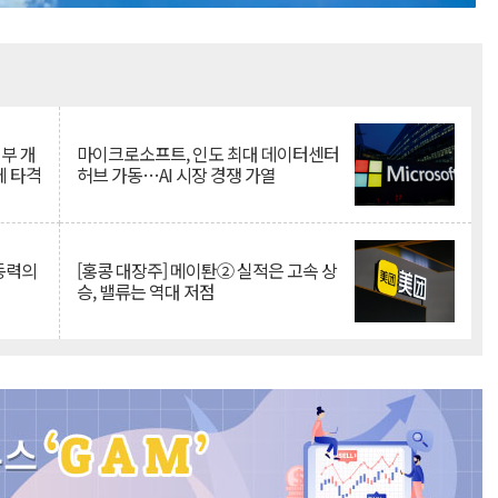
Mute
뇌부 개
마이크로소프트, 인도 최대 데이터센터
에 타격
허브 가동…AI 시장 경쟁 가열
 동력의
[홍콩 대장주] 메이퇀② 실적은 고속 상
승, 밸류는 역대 저점