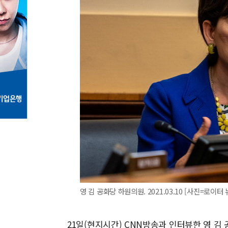
영 김 공화당 하원의원. 2021.03.10 [사진=로이터
21일(현지시간) CNN방송과 인터뷰한 영 김