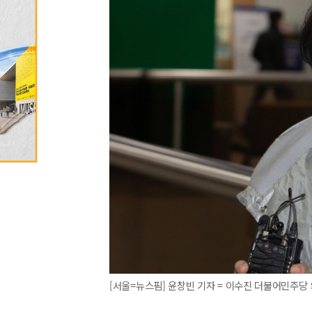
[서울=뉴스핌] 윤창빈 기자 = 이수진 더불어민주당 의원.