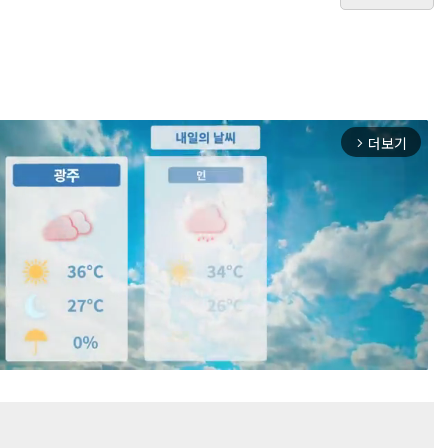
더보기
arrow_forward_ios
Mute