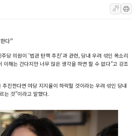
가
트럼프, 쿡 연준 이사 해임 재추진…"26일까지 의혹 소명"
가
유럽증시, 美 고용 예상 밖 부진에 연준 금리 인상 가능성 
미 연준 매파 기세 꺾이나…고용 감소에 9월 동결 전망 우
[종합] 이슬람 수니파 3국, '공동방위협정' 체결… 이스라
려한다"
트럼프, 백신·자폐증 행정명령 검토…"이르면 다음 주"
美 항소법원, 백악관 무도회장 공사 중단 명령…트럼프 제
주당 의원이 '법관 탄핵 추진'과 관련, 당내 우려 섞인 목소리
이란 핵심 원유 수출항 '하르그섬', 최근 1주일 이상 '올스
이 이해는 간다지만 너무 많은 생각을 하면 할 수 없다"고 강조
美 고용 쇼크에 엔화 장중 급등…시장은 "또 개입했나" 촉
[AI MY 뉴스] 뉴욕 반도체주 프리뷰...美 고용 쇼크에 반도
을 추진한다면 여당 지지율이 하락할 것이라는 우려 섞인 당내
르는 것"이라고 말했다.