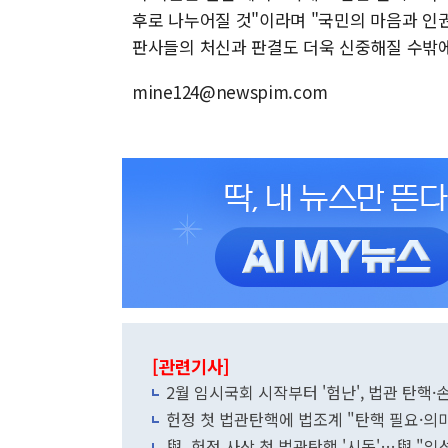
후로 나누어질 것"이라며 "국민의 마음과 인
판사들의 처신과 판결도 더욱 신중해질 수밖에
mine124@newspim.com
[관련기사]
2월 임시국회 시작부터 '험난', 법관 탄핵
헌정 첫 법관탄핵에 법조계 "탄핵 필요·의미"
與, 헌정 사상 첫 법관탄핵 '시동'…與 "임