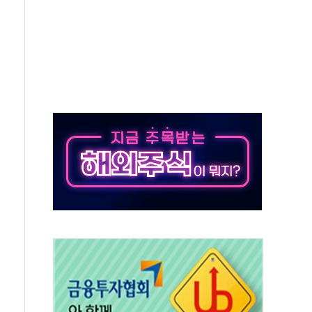
 요구
낮아지며 상승… STOXX 600 지수는 나흘 연속 최고치
세
엘·이란 위협에 맞설 자체 억지력 강화
동
톱'… 美 해상봉쇄 영향
각
체주 '활짝'