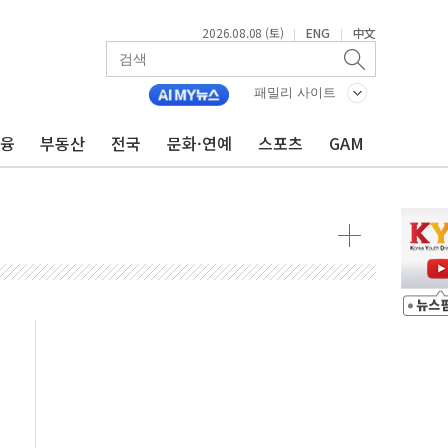
2026.08.08 (토)
ENG
中文
|
|
패밀리 사이트
금융
부동산
전국
문화·연예
스포츠
GAM
8도 넘으면 중단
해소될 듯
것"
지대' 우려
타진
청래 '격차 확대'
최고치