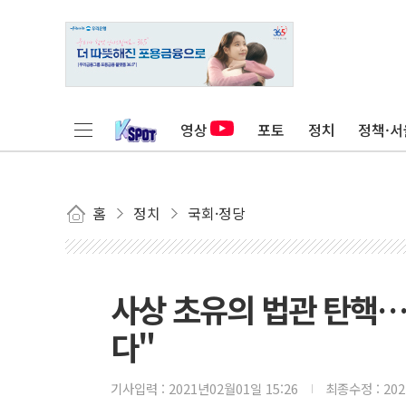
영상
포토
정치
정책·서
홈
정치
국회·정당
사상 초유의 법관 탄핵…
다"
기사입력 :
2021년02월01일 15:26
최종수정 :
20