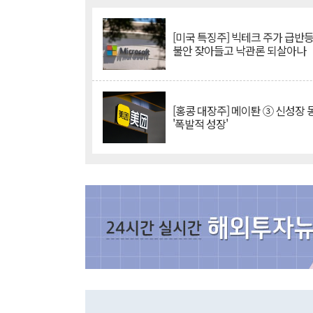
[미국 특징주] 빅테크 주가 급반등..
불안 잦아들고 낙관론 되살아나
[홍콩 대장주] 메이퇀 ③ 신성장
'폭발적 성장'