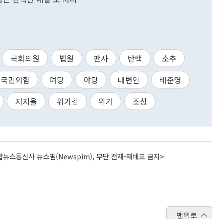
국회의원
법원
판사
탄핵
소추
국민의힘
여당
야당
대변인
배준영
지지율
위기감
위기
조성
뉴스통신사 뉴스핌(Newspim), 무단 전재-재배포 금지>
맨위로