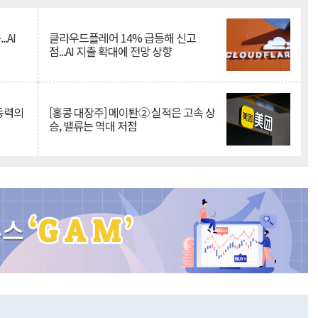
.AI
클라우드플레어 14% 급등해 신고
점...AI 지출 확대에 전망 상향
 동력의
[홍콩 대장주] 메이퇀② 실적은 고속 상
승, 밸류는 역대 저점