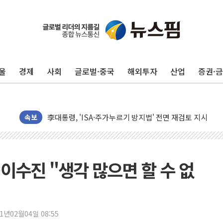
울
경제
사회
글로벌·중국
해외투자
산업
증권·
청양 밭에서 일하던 90대 숨져…온열질환 여부 조사
폭염에 車 운전면허 기능시험 오전 집중 편성…체감온도 3
李대통령, 'ISA·주가누르기 방지법' 전면 재검토 지시
속보
'호우 특보' 경북 울진 시간당 20~30mm 강한 비...가뭄 
주말 무더위·열대야 지속…내륙 곳곳 소나기
오세훈 "용산공원 주택 검토, 민주당 스스로 원칙 뒤집는 
충북 주말 무더위 지속…청주·진천 35도, 곳곳 소나기
이수진 "생각 많으면 할 수 없
10월 보완수사권 폐지·공소청 출범…피해자들 '범죄 사각
한상협, 업계 개인정보 보안 새판 짠다…'자율규제단체' 
민주당, 오늘 제주·인천 경선 발표...김민석 '재역전' vs 정
21년02월04일 08:55
뉴욕증시, 고용 쇼크에 금리 인상 우려 후퇴…S&P500 