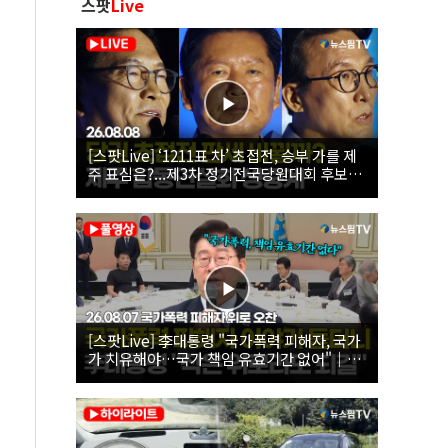
스팟
Live
[스팟Live] ‘1211표 차’ 초접전, 승부 가를 제
주 표심은?...제3차 정기전국당원대회 후보자
제주 합동연설회 생중계 | 26.08.08
[스팟Live] 李대통령 "국가폭력 피해자, 국가
가 치유해야…국가 책임 유효기간 없어"｜
26.08.07 국가폭력 피해자 위로 오찬