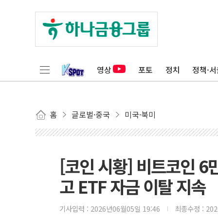
영상
포토
정치
정책·서
홈
글로벌·중국
미국·북미
[코인 시황] 비트코인 6
고 ETF 자금 이탈 지속
기사입력 :
2026년06월05일 19:46
최종수정 :
20