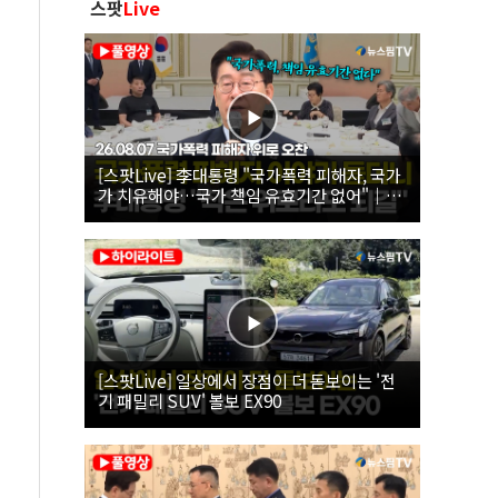
스팟
Live
[스팟Live] 李대통령 "국가폭력 피해자, 국가
가 치유해야…국가 책임 유효기간 없어"｜
26.08.07 국가폭력 피해자 위로 오찬
[스팟Live] 일상에서 장점이 더 돋보이는 '전
기 패밀리 SUV' 볼보 EX90