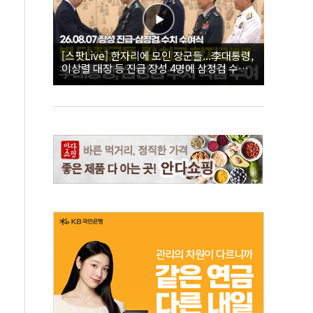
[스팟Live] 한자리에 모인 장군들...李대통령,
이상렬 대장 등 진급 장성 4명에 삼정검 수치
직접 수여｜26.08.07 장성 진급·삼정검 수치
수여식