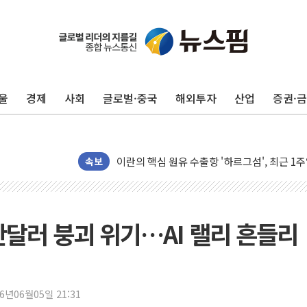
울
경제
사회
글로벌·중국
해외투자
산업
증권·
트럼프, 백신·자폐증 행정명령 검토…"이르면
美 항소법원, 백악관 무도회장 공사 중단 명
이란의 핵심 원유 수출항 '하르그섬', 최근 1
美 고용 쇼크에 엔화 장중 급등…시장은 "또 
속보
[AI MY 뉴스] 뉴욕 반도체주 프리뷰...美 고
뉴욕증시 프리뷰, 美 고용 쇼크에 금리 인상 
[종합] 美 7월 고용 2만3000명 감소 '쇼크'
만달러 붕괴 위기…AI 랠리 흔들리
[사진] 이슬람 수니파 3개국, 공동방위협정 
뉴욕증시 개장 전 특징주...아틀라시안·클
보훈부, 미 DPAA와 MOU… "6·25 미군 실
26년06월05일 21:31
트럼프 "금리 내려야"…파월 때와 달리 워시엔