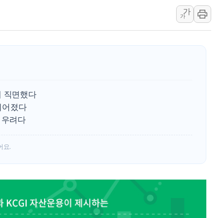
가
특정 정치인 측근 포항시 정책특보 내정설...포
가
李 "해남 태양광, 대한민국 다음 100년 밑거
李 대통령, '6시간 마라톤 부동산 2차 회의'
트럼프, 中 겨냥 폴리실리콘 관세 15% 부과
[사진] 빈살만과 에르도안의 만남
이란와이어 "이란 최고지도자 위독…곧 사망
에 직면했다
남동발전, 해남군에 국내 최대 규모 400MW 
 이어졌다
[인도증시] 중동 불안 속 유가 상승에 소폭 하락
 우려다
황희 '폐버스 청년주택' SNS 글 역풍에 "정
어요.