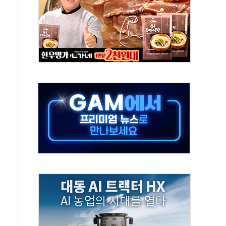
항시 '시끌'
름…수도권 집중 완화 전환점"
 주재… "전폭적 공급 확대·속도전 총력"
…美 태양광주 급등
해도 놀랍지 않아"
태양광 착공…여의도 1.6배 규모
...금융주 낙폭 커
부정책 아냐" 해명