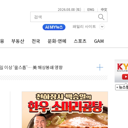
2026.08.08 (토)
ENG
中文
|
|
패밀리 사이트
금융
부동산
전국
문화·연예
스포츠
GAM
 다음 주"
령…트럼프 제동
주일 이상 '올스톱'… 美 해상봉쇄 영향
개입했나" 촉각
용 쇼크에 반도체주 '활짝'
우려 후퇴…나스닥 선물 1%대 상승
…9월 금리 인상 기대 후퇴
체결
라우드플레어·태양광주↑ VS 트레이드데스크·웬디스↓
종자 7359명 끝까지 찾겠다"
 톤 낮춰