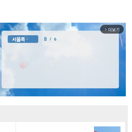
더보기
arrow_forward_ios
Mute