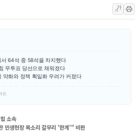
가
우크라 드론 전술, 중남미 콜롬비아에
가
동해해경, 독도 해상서 부유물 감긴 
주한미군 "오산기지 누출, 백린 아닌 
구미 폐염산처리업체서 불 2시간30여
해군과 함께하는 '불금전파, 송정' 시
강원도 폭염특보 11일째…온열질환·가
서 64석 중 58석을 차지했다
의힘 무투표 당선으로 채워졌다
제 약화와 정책 획일화 우려가 커졌다
어요.
국힘 소속
양한 민생현장 목소리 갈무리 '한계'" 비판