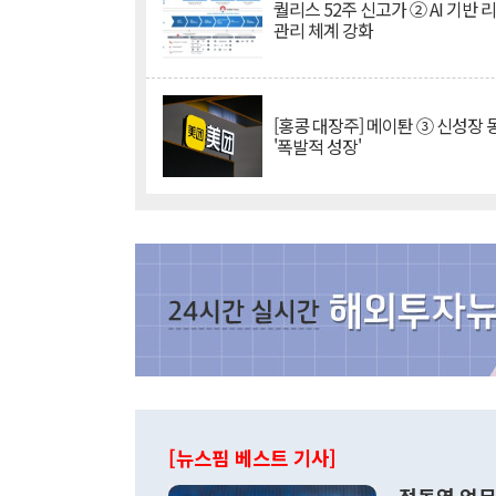
퀄리스 52주 신고가 ② AI 기반 
관리 체계 강화
[홍콩 대장주] 메이퇀 ③ 신성장
'폭발적 성장'
[뉴스핌 베스트 기사]