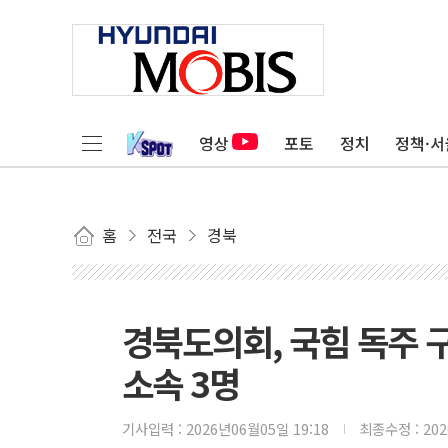
영상
포토
정치
정책·서
홈
전국
경북
경북도의회, 국힘 독주 구조
소속 3명
기사입력 :
2026년06월05일 19:18
최종수정 :
20