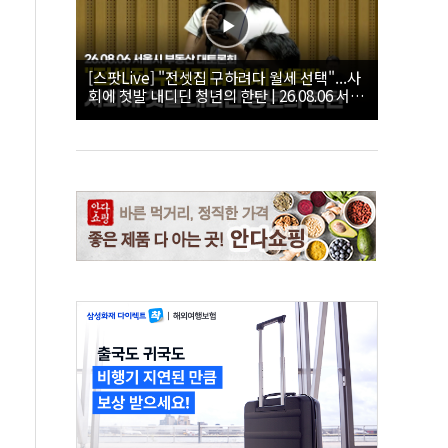
[스팟Live] "전셋집 구하려다 월세 선택"...사
회에 첫발 내디딘 청년의 한탄 | 26.08.06 서울
시 부동산 대토론회