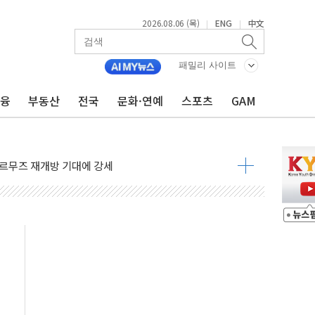
2026.08.06 (목)
ENG
中文
|
|
재회…로봇·AI 데이터센터·모빌리티 구체화
·아이온큐·도어대시↑ VS 샌디스크·피그마·앱러빈↓
패밀리 사이트
 반대…상법·자본시장법 개정 논의"
금융
부동산
전국
문화·연예
스포츠
GAM
 차익실현 속 혼조세...웨스턴디지털·샌디스크↓
에 긴급 안보 점검회의
호르무즈 재개방 기대에 강세
조까지, 상승...호실적 보고 기업 상승세 뚜렷
인 '사파리' 공격… 시민들 공포감 극대화 전략
' 임시 주총 기대감에 홀로 상한가…마진 잔액은 사상 최고
버리지 위험수위…숨은 차입이 더 큰 변수"
대응 1단계 진압 중
야, 경쟁상대 中과 비교해야"
하는 '선봉'의 대민 봉사
미사일 1발 발사… 올해 10번째·42일 만 도발