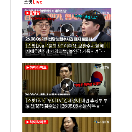
스팟
Live
[스팟Live] *풀영상* 이준석, 보완수사권 폐
지에 "민주당 개악입법, 불안감 가중시켜"｜
26.08.06 개혁신당 보완수사권 폐지 토론회
[스팟Live] '투미TV' 김제경이 내린 李정부 부
동산 정책 점수는? | 26.08.06 서울시 부동산
대토론회