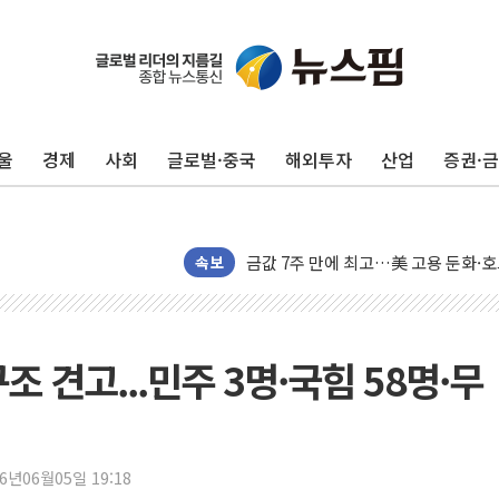
구광모, 내주 실리콘밸리서 젠슨 황 
뉴욕증시 개장 전 특징주...모더나
김정관 장관 "영업이익 N% 성과급
울
경제
사회
글로벌·중국
해외투자
산업
증권·
뉴욕증시 프리뷰, 미 주가선물 AI주
청와대, 북한 단거리 탄도미사일 발사
금값 7주 만에 최고…美 고용 둔화·
[인도증시] 중동 긴장 완화에 실적 호
속보
러, 1인칭시점 드론으로 우크라 민간
[베트남 증시] 지수 하락 속 'DGC
'월가의 황제' 다이먼 "금융시장 레
 견고...민주 3명·국힘 58명·무
양주 섬유염색공장서 화재 1명 중상…
김정관 산업부 장관 "주 52시간 손봐
해군 1함대 창설 80주년…지역과 함께
26년06월05일 19:18
[3보] 북, 원산서 동해로 단거리 탄도