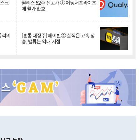
리스크
퀄리스 52주 신고가 ① 어닝서프라이즈
에 월가 환호
 동력의
[홍콩 대장주] 메이퇀② 실적은 고속 상
승, 밸류는 역대 저점