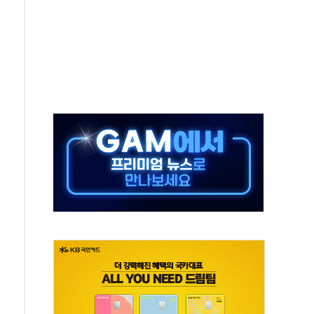
 새 안보 위기… 반군·마약카르텔이 습득해 전투 활용
어선 구조
무해한 표면 부식 물질"
분만에 진화...외국인 노동자 숨져
즌2
축 피해 최소화 '총력 대응'