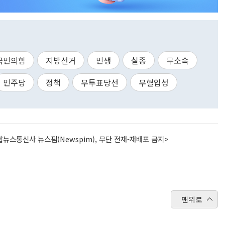
국민의힘
지방선거
민생
실종
무소속
민주당
정책
무투표당선
무혈입성
뉴스통신사 뉴스핌(Newspim), 무단 전재-재배포 금지>
맨위로