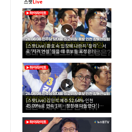
스팟
Live
[스팟Live] 환호 속 입장해 나란히 ‘찰칵’…서
로 ‘저격 연설’ 들을 때 후보들 표정은? |
26.08.08 더불어민주당 당대표·최고위원 후
보 인천 합동연설회
[스팟Live] 김민석 제주 52.64%·인천
45.09%로 연속 1위…정청래 따돌렸다’ |
26.08.08 더불어민주당 당대표·최고위원 후
보 인천 합동연설회