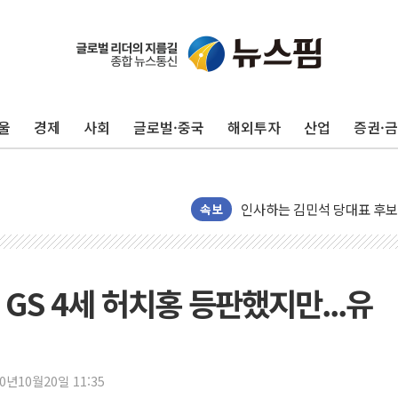
포항시 재난예산 40억 긴급 
울진·영덕 '호우특보'-포항 '
[종합] 김민석, 정청래에 '0.86
울
경제
사회
글로벌·중국
해외투자
산업
증권·
인천 합동연설회 나선 송영길
김민석, 2주차 제주·인천 경선서
인사하는 김민석 당대표 후보
[속보] 민주, 제주·인천 경선 결
속보
[속보] 민주, 인천 경선 결과 발
[속보] 민주, 제주 경선 결과 발
이번주 국내 주요 금융일정(8.1
 GS 4세 허치홍 등판했지만...유
美, 이란전 출구전략 만지작
강릉·동해·삼척 시간당 최대 
폐기물 수거하다 참변…60대
20년10월20일 11:35
서울 중랑구 주택가서 흉기 난