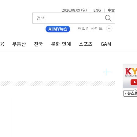
2026.08.09 (일)
ENG
中文
|
|
투입…고수온 양식장 복구·지원 '총력'
산사태 주의보'...경북도, 호우 피해·통제구간 없어
패밀리 사이트
%p' 차 재역전 성공...金 45.42% vs 鄭 44.56%
금융
부동산
전국
문화·연예
스포츠
GAM
·정청래·김민석 당대표 후보
 정청래에 승리...47.75% vs 42.08%
과 발표...김민석 47.75% 정청래 42.08%
표...김민석 45.09% 정청래 43.27% 송영길 11.63%
표...김민석 52.64% 정청래 39.89% 송영길 7.47%
0~8.14)
…공습 한계·탄약 부족 현실화
50㎜ 폭우…강원 동해안 강한 비 이어져
 환경미화원 수거차에 치여 사망
동…60대 남성 2명 숨져