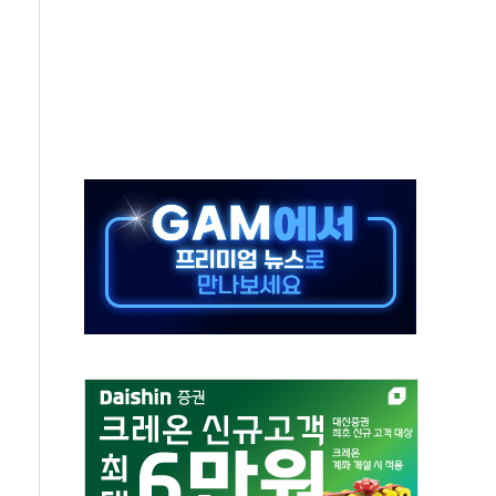
보는 일 없게"…'결혼 페널티' 22개 과제 손본다
터보트 전복…1명 사망·1명 실종
의 날 참석..."국제적 시민 연대로 목소리 내야"
 실종 60대 나흘만에 숨진 채 발견
 살해 10대 아들 체포
' 받아친 정청래…제주 연설서 신경전 고조