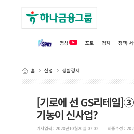
영상
포토
정치
정책·서
홈
산업
생활경제
[기로에 선 GS리테일]③
기농이 신사업?
기사입력 :
2020년10월20일 07:02
최종수정 :
20