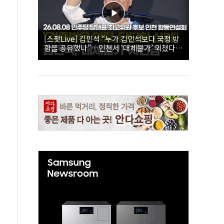
[스팟Live] 김민석 “누가 김민석보다 국정 방
향을 공유했나”…인천서 ‘대체불가’ 외쳤다 |
26.08.08 더불어민주당 당대표·최고위원 후
보 인천 합동연설회