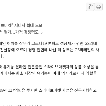
가
李대통령 "결혼 때문에 손해 
가
여수 오동도 인근 해상서 모
추미애, '위안부' 피해자 기림
이브마켓' 시너지 확대 도모
인천 선재도 갯벌서 해루질 중
 평가...가격 경쟁력도 ↓
인천서 말다툼 중 어머니 흉기
'화합' 꺼낸 김민석에 '뻔뻔
4세인 허치홍 상무가 코로나19 여파로 성장세가 꺾인 GS리테
추진실장에 오르며 경영 전면에 나선 허 상무는 GS리테일의 새
다.
미국 유기농 온라인 전문몰인 스라이브마켓과의 상품 소싱을 통
업계에서는 희소 시장인 유기농이 미래 먹거리로서 제 역할을
2018년 337억원을 투자한 스라이브마켓 사업을 진두지휘하고