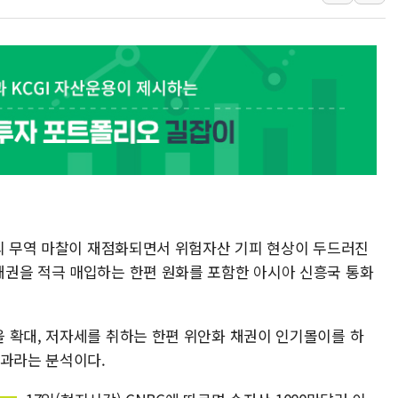
인천시 광복절 현수막 '태
병무청, 보충역 전면 손질…
홈플러스發 대형마트 판매,
윤준병·이해민 의원, '정부
'호우·산사태 주의보' 울진 
여야, 황희 '버스 하우스' 공
국의 무역 마찰이 재점화되면서 위험자산 기피 현상이 두드러진
권을 적극 매입하는 한편 원화를 포함한 아시아 신흥국 통화
 확대, 저자세를 취하는 한편 위안화 채권이 인기몰이를 하
결과라는 분석이다.