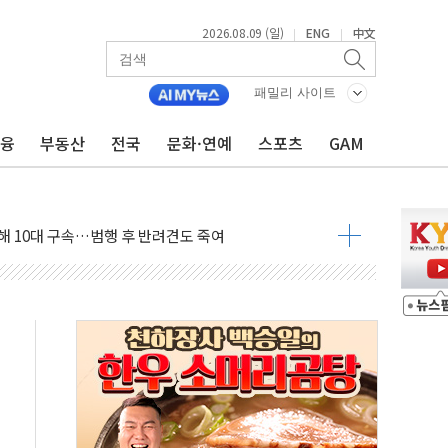
2026.08.09 (일)
ENG
中文
|
|
고 발생…작업자 1명 숨져
철강 AI융합실증센터' 들어선다
패밀리 사이트
대 숨진 채 발견...경찰, 조사 중
금융
부동산
전국
문화·연예
스포츠
GAM
.48%p 차 선두 유지...金 46.01% vs 鄭 44.53%
기 당선...합산득표율 68.63%
해 10대 구속…범행 후 반려견도 죽여
 정청래에 승리…金 48.54% vs 鄭 44.40%
경선 결과...김민석 48.54% 정청래 44.40%
발표...김민석 47.37% 정청래 45.71% 송영길 6.92%
발표...정청래 47.82% 김민석 46.35% 송영길 5.83%
발표...김민석 50.30% 정청래 41.94% 송영길 7.76%
객 400명 맞이…"마음 잇는 시간 되길"
 지급 확정되나…재상고 앞두고 막판 셈법
'행복상자' 전달