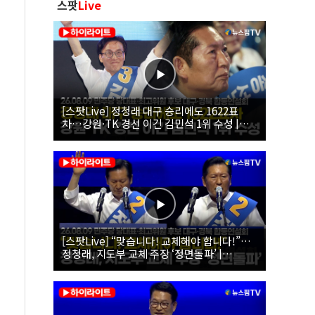
스팟
Live
[스팟Live] 정청래 대구 승리에도 1622표
차…강원·TK 경선 이긴 김민석 1위 수성 |
26.08.09 더불어민주당 당대표·최고위원 후
보 대구·경북 합동연설회
[스팟Live] “맞습니다! 교체해야 합니다!”…
정청래, 지도부 교체 주장 ‘정면돌파’ |
26.08.09 더불어민주당 당대표·최고위원 후
보 대구·경북 합동연설회