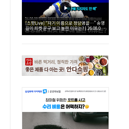
[스팟Live] “자기 이름으로 정당명을…” 송영
길이 피켓 문구 보고 놀란 이유는? | 26.08.09
더불어민주당 당대표·최고위원 후보 대구·경
북 합동연설회