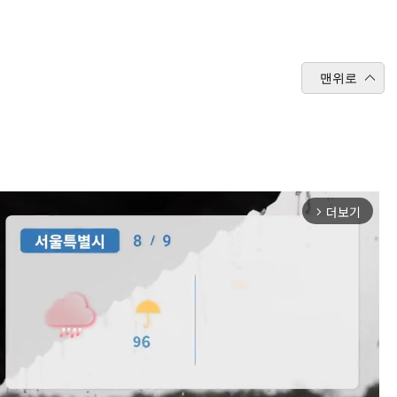
맨위로
더보기
arrow_forward_ios