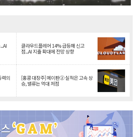
Mute
.AI
클라우드플레어 14% 급등해 신고
점...AI 지출 확대에 전망 상향
 동력의
[홍콩 대장주] 메이퇀② 실적은 고속 상
승, 밸류는 역대 저점