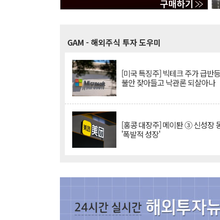
GAM
- 해외주식 투자 도우미
[미국 특징주] 빅테크 주가 급반등..
불안 잦아들고 낙관론 되살아나
[홍콩 대장주] 메이퇀 ③ 신성장
'폭발적 성장'