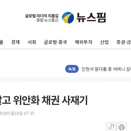
평택 진위면 공장서 질식사
포항 블루밸리 국가산단에 '
상주 낙동강 선착장 하류서 50
울
경제
사회
글로벌·중국
해외투자
산업
증권·
[종합] 김민석, 정청래에 누적 1
민주당 경북도당위원장에 오중
인천서 말다툼 중 어머니 살
김민석, 강원·대구·경북 경선서
속보
[속보] 민주, 강원·대구·경북 
[속보] 민주, 경북 경선 결과 
[속보] 민주, 대구 경선 결과 
팔고 위안화 채권 사재기
[속보] 민주, 강원 경선 결과 
정재헌 CEO, SKT 장기고
19년05월18일 07:35
최태원, 노소영에 9440억
가
가
하나금융, 명동 소상공인에 