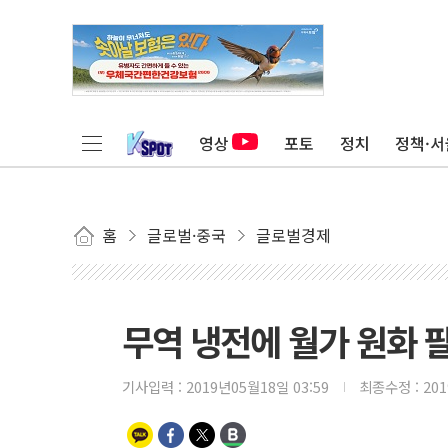
영상
포토
정치
정책·서
홈
글로벌·중국
글로벌경제
무역 냉전에 월가 원화 
기사입력 :
2019년05월18일 03:59
최종수정 :
20