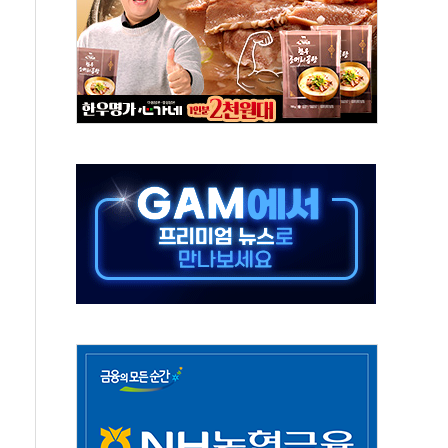
극기 거꾸로' 논란…이틀만에 철거
 예술·체육요원 최대 33% 감축
 역대 최대폭 감소한 9.4%↓…유통업계 양극화 심화
 특사'로 콜롬비아 대통령 취임식 참석
시간당 30mm 강한 비...호우 피해 없어
방…野 "청년 우롱 기괴" vs 與 "송구한 해프닝"