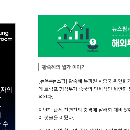
황숙혜의 월가 이야기
[뉴욕=뉴스핌] 황숙혜 특파원 = 중국 위안화
데 트럼프 행정부가 중국의 인위적인 위안화
석된다.
지난해 관세 전면전의 충격에 달러화 대비 5
이 봇물을 이뤘다.