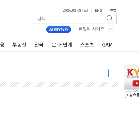
2026.08.08 (토)
ENG
中文
|
|
패밀리 사이트
금융
부동산
전국
문화·연예
스포츠
GAM
 물결
동
 구조
관측
 발효
8도 넘으면 중단
해소될 듯