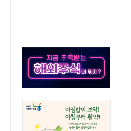
것"
지대' 우려
타진
청래 '격차 확대'
최고치
 요구
낮아지며 상승… STOXX 600 지수는 나흘 연속 최고치
세