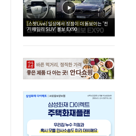
[스팟Live] 일상에서 장점이 더 돋보이는 '전
기 패밀리 SUV' 볼보 EX90