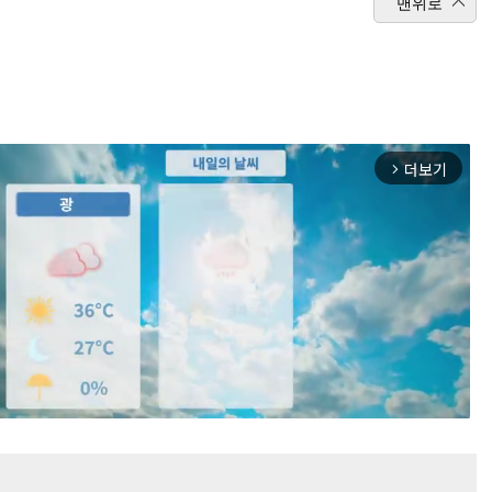
맨위로
더보기
arrow_forward_ios