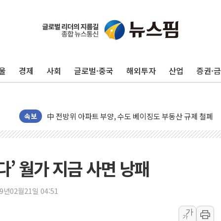
울
경제
사회
글로벌·중국
해외투자
산업
증권·
동해중부 전 해상 풍랑주의보…10일까지 최대 3.5m 높은
연일 폭염에 온열질환 사망 23명…정부, 비상대응기구 가
中 전방위 아파트 부양, 수도 베이징도 부동산 규제 철폐
인제 용대리 계곡서 수위 상승으로 피서객 7명 고립…전원
속보
동해시, 11~14일 '별똥별 멍' 운영…페르세우스 유성우 
강원 중·남부 동해안 시간당 50mm 이상 폭우…호우경보
청양 밭에서 일하던 90대 숨져…온열질환 여부 조사
다’ 월가 지금 사면 낭패
폭염에 車 운전면허 기능시험 오전 집중 편성…체감온도 3
李대통령, 'ISA·주가누르기 방지법' 전면 재검토 지시
19년02월21일 04:51
'호우 특보' 경북 울진 시간당 20~30mm 강한 비...가뭄 
가
가
주말 무더위·열대야 지속…내륙 곳곳 소나기