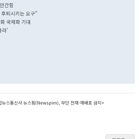
 안간힘
책 후퇴시키는 요구”
안화 국제화 기대
아라'
뉴스통신사 뉴스핌(Newspim), 무단 전재-재배포 금지>