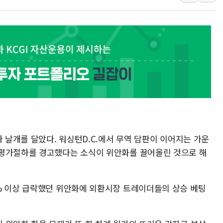
오세훈 "용산공원 주택 검토, 민주당 스스로 원칙 뒤집는 
충북 주말 무더위 지속…청주·진천 35도, 곳곳 소나기
10월 보완수사권 폐지·공소청 출범…피해자들 '범죄 사각
한상협, 업계 개인정보 보안 새판 짠다…'자율규제단체' 
민주당, 오늘 제주·인천 경선 발표...김민석 '재역전' vs 정
뉴욕증시, 고용 쇼크에 금리 인상 우려 후퇴…S&P500 
트럼프, 쿡 연준 이사 해임 재추진…"26일까지 의혹 소명"
유럽증시, 美 고용 예상 밖 부진에 연준 금리 인상 가능성 
미 연준 매파 기세 꺾이나…고용 감소에 9월 동결 전망 우
가 날개를 달았다. 워싱턴D.C.에서 무역 담판이 이어지는 가운
 평가절하를 경고했다는 소식이 위안화를 끌어올린 것으로 해
% 이상 급락했던 위안화에 외환시장 트레이더들의 상승 베팅