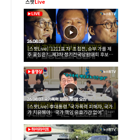
스팟
Live
[스팟Live] ‘1211표 차’ 초접전, 승부 가를 제
주 표심은?...제3차 정기전국당원대회 후보자
제주 합동연설회 생중계 | 26.08.08
[스팟Live] 李대통령 "국가폭력 피해자, 국가
가 치유해야…국가 책임 유효기간 없어"｜
26.08.07 국가폭력 피해자 위로 오찬