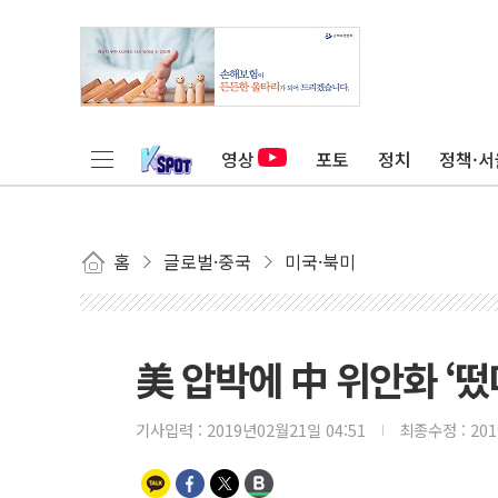
영상
포토
정치
정책·서
홈
글로벌·중국
미국·북미
美 압박에 中 위안화 ‘떴
기사입력 :
2019년02월21일 04:51
최종수정 :
20