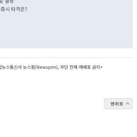
0일 결정
.韓증시 타격은?
뉴스통신사 뉴스핌(Newspim), 무단 전재-재배포 금지>
맨위로