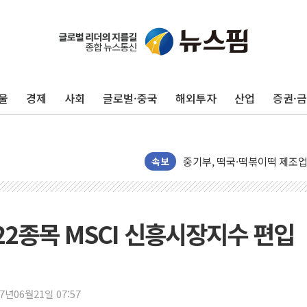
오뚜기, '2026 오뚜기몰 대
네이버, AI 투자로 숨 고르
카카오스타일 지그재그, '직잭
울
경제
사회
글로벌·중국
해외투자
산업
증권·
풀무원푸드앤컬처, 인천공항서
애경산업, 서울시 취약계층 위
중기부, 떡국·떡볶이떡 제조업 
[브라질증시] 금리 인하에도 추
속보
[뉴스핌 이 시각 PICK] 李, 
카드사 고객 유입 창구 된 '
제나벨, 배우 공승연 브랜드 
222종목 MSCI 신흥시장지수 편입
트럼프, 폴리실리콘·태양광에 
[채권/외환] 국제유가 급등에
트럼프, '원정출산 시민권 차
17년06월21일 07:57
트럼프 "이란전 조만간 끝날 