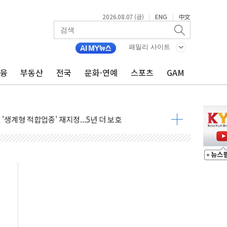
2026.08.07 (금)
ENG
中文
|
|
잔치' …경품·할인 혜택 풍성
기…매출 16% 늘고 영업이익은 제자리
패밀리 사이트
뷰티 페스타'…최대 91% 할인
금융
부동산
전국
문화·연예
스포츠
GAM
 '팔도음식대전'
해 53억원 상당 통큰 기부
'생계형 적합업종' 재지정...5년 더 보호
가 완화 불확실성에 1.2% 하락 마감
오늘 부동산 2차 회의 外
트래블카드'…휴가철 넘어 장기 고객 묶는다
모델 발탁… 부산 광안서 약국 팝업스토어 운영
15% 관세…한국 등엔 '합산 상한' 적용
 미 국채금리·달러 동반 상승…시장, 美 고용지표 촉각
단' 행정명령 서명…출생시민권 제한 재시동
것"…군수품 부족설 일축 "막대한 무기 보유"