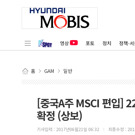
영상
포토
정치
정책·서
홈
GAM
일반
[중국A주 MSCI 편입] 
확정 (상보)
기사입력 :
2017년06월21일 06:32
최종수정 :
20