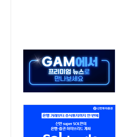
적 방어…다음 과제는 '외형 확대'
해협 통항 제한 검토에 유가 3% 급등…금값 보합
하락…다우 5거래일 랠리 '마침표'
개방 합의 막바지.."美와 직접 협상 없어"
정청래·김민석 후보 - 8월 7일
동산정책 2차 점검회의…주택 공급 대책 막바지 조율