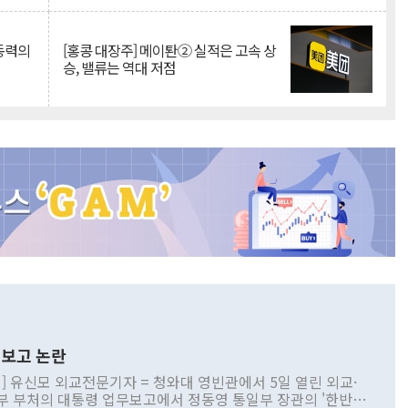
 동력의
[홍콩 대장주] 메이퇀② 실적은 고속 상
승, 밸류는 역대 저점
보고 논란
] 유신모 외교전문기자 = 청와대 영빈관에서 5일 열린 외교·
부 부처의 대통령 업무보고에서 정동영 통일부 장관의 '한반도