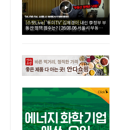
[스팟Live] '투미TV' 김제경이 내린 李정부 부
동산 정책 점수는? | 26.08.06 서울시 부동산
대토론회