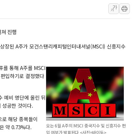
가
현대리바트, 원가 개선으로 실
가
[금/유가] 이란의 호르무즈 
뉴욕증시, 유가·금리 부담에 
걸쳐 진행
이란, 오만과 호르무즈 해협 재
[민주 당권주자 일정] 송영길·
에 상장된 A주가 모건스탠리캐피털인터내셔널(MSCI) 신흥지수
李대통령, 오늘 오후 2시 부
류를 통해 A주를 MSCI
수에 편입하기로 결정했다
지수 예비 명단에 올린 뒤
에 성공한 것이다.
획으로 해당 종목들이
오는 6월 A주의 MSCI 중국지수 및 신흥지수 편
약 0.73%다.
입 여부가 발표된다 <사진=바이두>