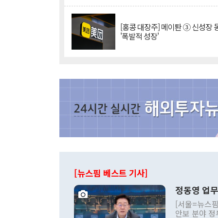
[홍콩 대장주] 메이퇀 ③ 신성장
'폭발적 성장'
[뉴스핌 베스트 기사]
정동영 업무
[서울=뉴스핌
안보 분야 정