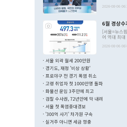
평화공존 발전
2026-08-06 06:
발언 중에는 
언한 것이 있
령은 공개적으
6월 경상수
주의적 희망에
관의 대북 정
[서울=뉴스핌
관 부처 장관
어 역대 최대
관의 무리한 
출 호조로 월
다. [정동영 통일부 장관이 지난달 23일 오후 서울 종로구 정부서울청사에
2026-08-06 08:
료=한국은행] 한국은행이 6일 발표한 '2026년 6월 국제수지(잠정)'에
서 취임 1주년 
면 지난 6월
부 장관 권한
1000만달러
서울 외곽 월세 200만원
발전 구상'을
이에 따라 올
적 갈등 해결
경기도, 재정 '비상 상황'
했다. 경상수
결과 혐오의 
9000만달러
프로야구 전 경기 폭염 취소
년간의 CVI
지 기준 상품
고령 취업자 첫 1000만명 돌파
무너졌다고도 
며 월간 기준
현실을 바꾸는
달러로 38.
화물선 운임 3주만에 최고
를 평화 체제
196.9% 급
검찰 수사권, 72년만에 막 내려
함께 4자 대
수출은 160
지만 이 대통
서울 첫 폭염중대경보
(18.6%) 
화공존 정책이
했다. 통관 기
'300억 사기' 차가원 구속
다"고 지적했
(16.4%)
투리가 잡혀 
실거주 아니면 세금 껑충
월(-10억9
쁜 상황이 초