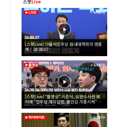
스팟
Live
[스팟Live] 더불어민주당 원내대책회의 생중
계｜26.08.07
[스팟Live] *풀영상* 이준석, 보완수사권 폐
지에 "민주당 개악입법, 불안감 가중시켜"｜
26.08.06 개혁신당 보완수사권 폐지 토론회