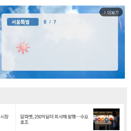
더보기
arrow_forward_ios
Mute
측시장
알파벳, 250억달러 회사채 발행…수요
호조