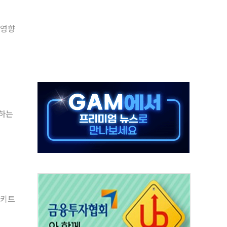
어선 구조
 영향
무해한 표면 부식 물질"
분만에 진화...외국인 노동자 숨져
즌2
축 피해 최소화 '총력 대응'
유입에도 박스권…美 암호화폐 법안 처리 여부도 변수
 '62일째'..."대부분 여기서 상주"
사하는
환자 2665명·사망 23명
써키트