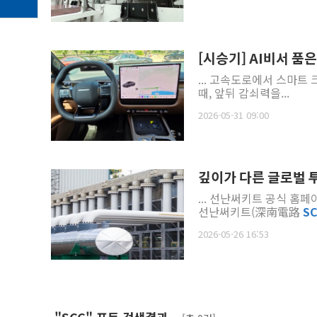
[시승기] AI비서 품
... 고속도로에서 스마트
때, 앞뒤 감쇠력을...
2026-05-31 09:00
깊이가 다른 글로벌 투자
... 선난써키트 공식 홈
선난써키트(深南電路
S
2026-05-26 16:53