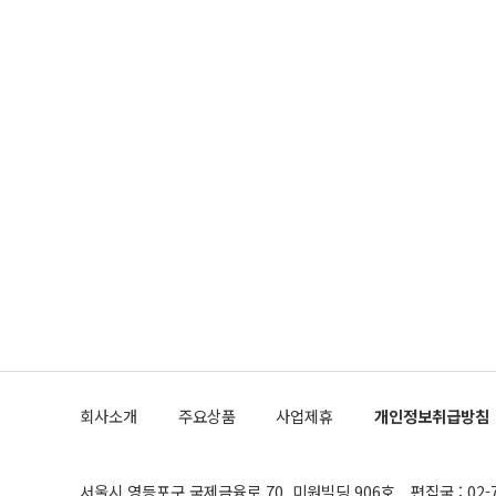
회사소개
주요상품
사업제휴
개인정보취급방침
서울시 영등포구 국제금융로 70, 미원빌딩 906호
편집국 : 02-