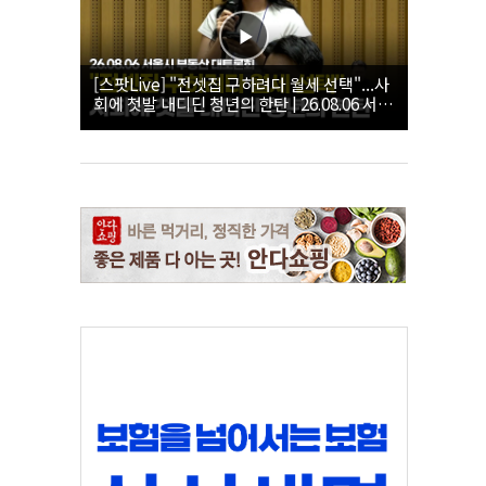
[스팟Live] "전셋집 구하려다 월세 선택"...사
회에 첫발 내디딘 청년의 한탄 | 26.08.06 서울
시 부동산 대토론회