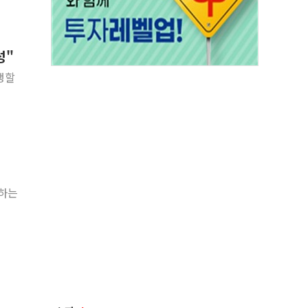
성"
행할
사하는