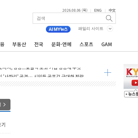
2026.08.06 (목)
ENG
中文
|
|
패밀리 사이트
주 차익실현 속 혼조세...웨스턴디지털·샌디스크↓
금융
부동산
전국
문화·연예
스포츠
GAM
 긴급회의 개최
호르무즈 재개방 기대에 강세
조까지, 상승...호실적 보고 기업 상승세 뚜렷
인 '사파리' 공격… 시민들 공포감 극대화 전략
' 임시 주총 기대감에 홀로 상한가…마진 잔액은 사상 최고
버리지 위험수위…숨은 차입이 더 큰 변수"
대응 1단계 진압 중
색
야, 경쟁상대 中과 비교해야"
하는 '선봉'의 대민 봉사
보기
미사일 1발 발사… 올해 10번째·42일 만 도발
 새 안보 위기… 반군·마약카르텔이 습득해 전투 활용