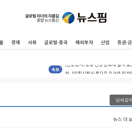
뉴욕 증시 프리뷰, 미 주가선물 AI
울
경제
사회
글로벌·중국
해외투자
산업
증권·
청와대, 北 단거리 탄도미사일 발사에
금값 7주 만에 최고…美 고용 둔화·
[인도증시] 중동 긴장 완화에 실적 호
러, 1인칭시점 드론으로 우크라 민간
속보
[베트남 증시] 지수 하락 속 'DGC
'월가의 황제' 다이먼 "금융시장 레
양주 섬유염색공장서 화재 1명 중상…
상세검
김정관 산업부 장관 "주 52시간 손봐
해군 1함대 창설 80주년…지역과 함께
뉴스 더 
[3보] 북, 원산서 동해로 단거리 탄도
우크라 드론 전술, 중남미 콜롬비아에