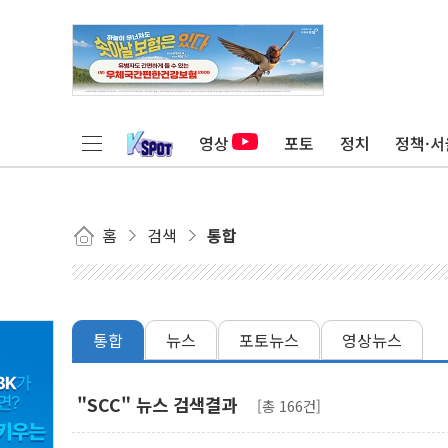
영상
포토
정치
정책·서
홈
검색
통합
통합
뉴스
포토뉴스
영상뉴스
"SCC" 뉴스 검색결과
[총 166건]