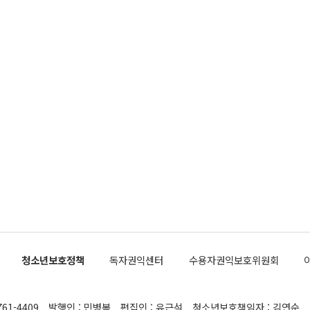
청소년보호정책
독자권익센터
수용자권익보호위원회
761-4409
발행인 : 민병복
편집인 : 유근석
청소년보호책임자 : 김연순