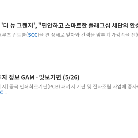
은 '더 뉴 그랜저', "편안하고 스마트한 플래그십 세단의 완
 크루즈 컨트롤(
SCC
)을 켠 상태로 앞차와 간격을 맞추며 가감속을 진
 정보 GAM - 맛보기편 (5/26)
페이지] 중국 인쇄회로기판(PCB) 패키지 기판 및 전자조립 사업에 종
CC
...