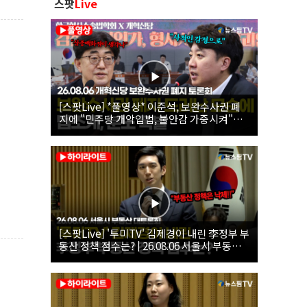
스팟
Live
[스팟Live] *풀영상* 이준석, 보완수사권 폐
지에 "민주당 개악입법, 불안감 가중시켜"｜
26.08.06 개혁신당 보완수사권 폐지 토론회
[스팟Live] '투미TV' 김제경이 내린 李정부 부
동산 정책 점수는? | 26.08.06 서울시 부동산
대토론회