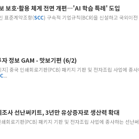
보 보호·활용 체계 전면 개편…'AI 학습 특례' 도입
동해해경, 독도 해상서 부유물 감긴 
단인 표준계약조항(
SCC
) 구속적 기업규칙(BCR)을 신설하고 국외이전
주한미군 "오산기지 누출, 백린 아닌 
구미 폐염산처리업체서 불 2시간30여
해군과 함께하는 '불금전파, 송정' 시
강원도 폭염특보 11일째…온열질환·가
[코인 시황] 비트코인, ETF 자금 
 정보 GAM - 맛보기편 (6/2)
[르포] 39도 폭염 속 잠실 개표소 시위
페이지] 중국 인쇄회로기판(PCB) 패키지 기판 및 전자조립 사업에 종
강원·전라권 폭염중대경보 확대…온열질
CC
...
 제조사 선난써키트, 3년만 유상증자로 생산력 확대
중국 인쇄회로기판(PCB) 패키지 기판 및 전자조립 사업에 종사하는 선난