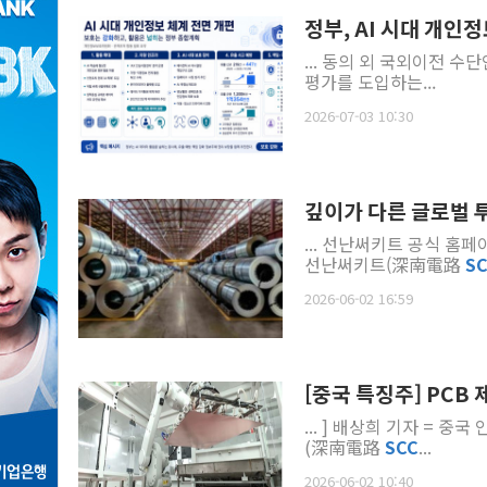
정부, AI 시대 개인정
... 동의 외 국외이전 수
평가를 도입하는...
2026-07-03 10:30
깊이가 다른 글로벌 투자
... 선난써키트 공식 홈
선난써키트(深南電路
S
2026-06-02 16:59
[중국 특징주] PCB
... ] 배상희 기자 = 
(深南電路
SCC
...
2026-06-02 10:40