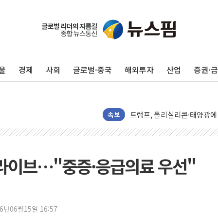
네이버, AI 투자로 숨 고르
카카오스타일 지그재그, '직잭
풀무원푸드앤컬처, 인천공항서
애경산업, 서울시 취약계층 위
울
경제
사회
글로벌·중국
해외투자
산업
증권·
중기부, 떡국·떡볶이떡 제조업 
[브라질증시] 금리 인하에도 추
[뉴스핌 이 시각 PICK] 李, 
속보
카드사 고객 유입 창구 된 '
제나벨, 배우 공승연 브랜드 
트럼프, 폴리실리콘·태양광에 
드라이브…"중증·응급의료 우선"
[채권/외환] 국제유가 급등에
트럼프, '원정출산 시민권 차
트럼프 "이란전 조만간 끝날 
26년06월15일 16:57
현대리바트, 원가 개선으로 실