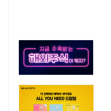
해협 통항 제한 검토에 유가 3% 급등…금값 보합
하락…다우 5거래일 랠리 '마침표'
개방 합의 막바지.."美와 직접 협상 없어"
나·기자회견·주요 정당 - 8월 7일
정청래·김민석 후보 - 8월 7일
동산정책 2차 점검회의…주택 공급 대책 막바지 조율