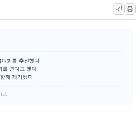
[금/유가] 이란의 호르무즈 
가
가
뉴욕증시, 유가·금리 부담에 
이란, 오만과 호르무즈 해협 재
[오늘의 국회일정] 상임위·세미
[민주 당권주자 일정] 송영길·
李대통령, 오늘 오후 2시 부
급여화를 추진했다
회를 연다고 했다
 함께 제기됐다
어요.