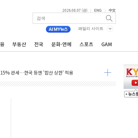
2026.08.07 (금)
ENG
中文
|
|
기…매출 16% 늘고 영업이익은 제자리
뷰티 페스타'…최대 91% 할인
패밀리 사이트
 '팔도음식대전'
해 53억원 상당 통큰 기부
금융
부동산
전국
문화·연예
스포츠
GAM
'생계형 적합업종' 재지정...5년 더 보호
가 완화 불확실성에 1.2% 하락 마감
오늘 부동산 2차 회의 外
트래블카드'…휴가철 넘어 장기 고객 묶는다
모델 발탁… 부산 광안서 약국 팝업스토어 운영
15% 관세…한국 등엔 '합산 상한' 적용
 미 국채금리·달러 동반 상승…시장, 美 고용지표 촉각
단' 행정명령 서명…출생시민권 제한 재시동
것"…군수품 부족설 일축 "막대한 무기 보유"
적 방어…다음 과제는 '외형 확대'