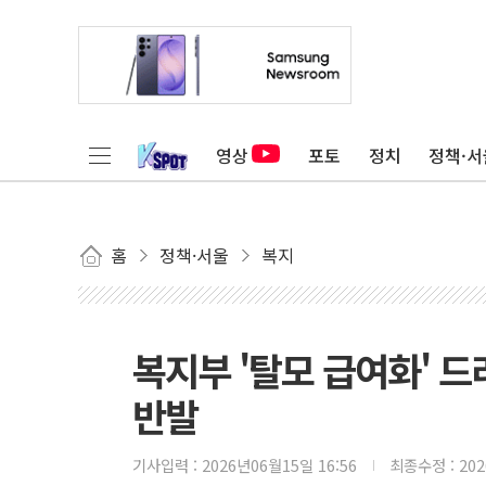
영상
포토
정치
정책·서
홈
정책·서울
복지
복지부 '탈모 급여화' 
반발
기사입력 :
2026년06월15일 16:56
최종수정 :
20