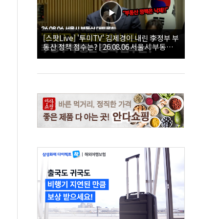
[스팟Live] '투미TV' 김제경이 내린 李정부 부
동산 정책 점수는? | 26.08.06 서울시 부동산
대토론회