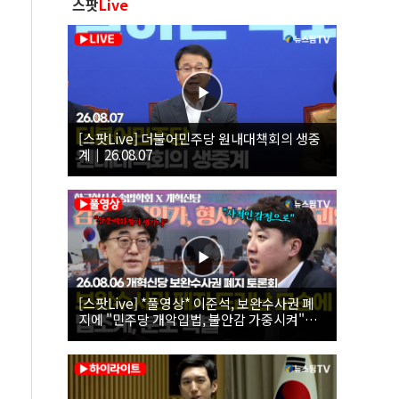
스팟
Live
[스팟Live] 더불어민주당 원내대책회의 생중
계｜26.08.07
[스팟Live] *풀영상* 이준석, 보완수사권 폐
지에 "민주당 개악입법, 불안감 가중시켜"｜
26.08.06 개혁신당 보완수사권 폐지 토론회