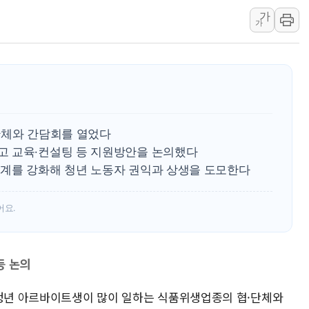
[종합] 李대통령 "취약계
가
가
트럼프, 워시 연준의장과
'40도 극한 폭염' 내일
[컨콜] LG유플러스, "파주
李대통령 "국민 체감 못 
현대백화점그룹, 농식품부
단체와 간담회를 열었다
삼성전자, 넷리스트와 5
고 교육·컨설팅 등 지원방안을 논의했다
한국앤컴퍼니그룹, "AI는
계를 강화해 청년 노동자 권익과 상생을 도모한다
李대통령 "취약계층 돼 
어요.
등 논의
 청년 아르바이트생이 많이 일하는 식품위생업종의 협·단체와