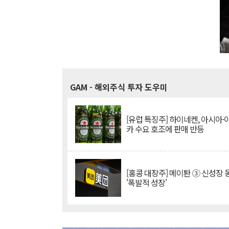
GAM
- 해외주식 투자 도우미
[유럽 특징주] 하이네켄, 아시아
카 수요 호조에 판매 반등
[홍콩 대장주] 메이퇀 ③ 신성장
'폭발적 성장'