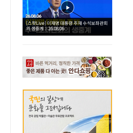
[스팟Live] 이재명 대통령 주재 수석보좌관회
의 생중계｜26.08.06