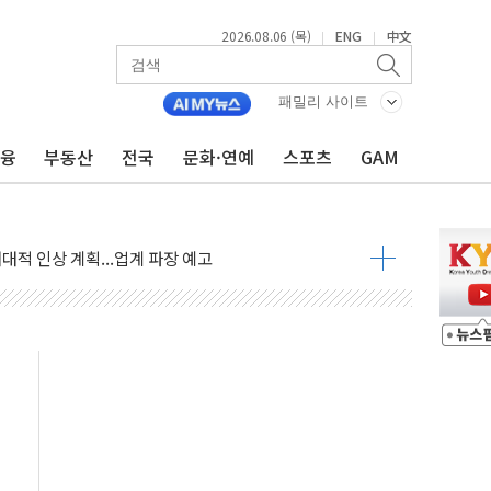
2026.08.06 (목)
ENG
中文
|
|
패밀리 사이트
금융
부동산
전국
문화·연예
스포츠
GAM
↑…상승폭 커졌지만 고가주택 밀집된 강남·서초 둔화
압변압기 첫 공급...국가 전력망에 첫 입성
대대적 인상 계획...업계 파장 예고
업익 14.2% 감소…"온라인 사업으로 성장"
 투표' 요구...친청계 응집력 '희석' 전략 통할까
현대 테라타워 구리갈매' 공급
…'매출 절반' 실리콘 반등에 하반기 기대
치 프레임에 졸속 추진…'잼데믹' 안보까지 몰고 와"
재개해야 여론조사 51.9%…그것이 국민의 뜻"
규모의 AI 데이터센터 건설 추진