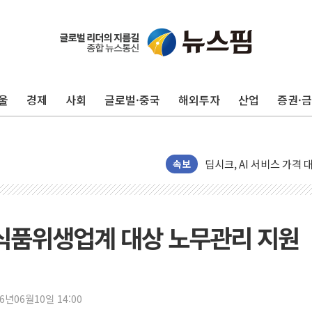
울
경제
사회
글로벌·중국
해외투자
산업
증권·
서울 아파트값 0.26%
효성중공업, 덴마크에 초고
딥시크, AI 서비스 가격 
속보
CJ프레시웨이, 2분기 영
초박빙 경선에 친명계 '추가
구리시 입주업종 확대…'
 식품위생업계 대상 노무관리 지원
KCC, 실적은 주춤했지만
정점식 "사관학교 통합 정
장동혁 "李대통령 재판 
26년06월10일 14:00
日, 아키타에 일본 최대 