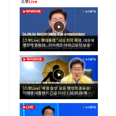
스팟
Live
[스팟Live] 李대통령 "사상 최악 폭염, 대응에
행정력 총동원...취약계층·야외근로자 보호에
힘써야"｜26.08.06 제42차 대통령 주재 수석
보좌관회의
[스팟Live] '폭염 절정' 모든 행정력 총동원!
이재명 대통령의 긴급 지시! | 26.08.06 폭염•
가뭄 대처상황 점검회의