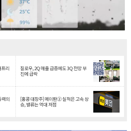
Mute
·아프리
질로우, 2Q 매출 급증에도 3Q 전망 부
진에 급락
 동력의
[홍콩 대장주] 메이퇀② 실적은 고속 상
승, 밸류는 역대 저점