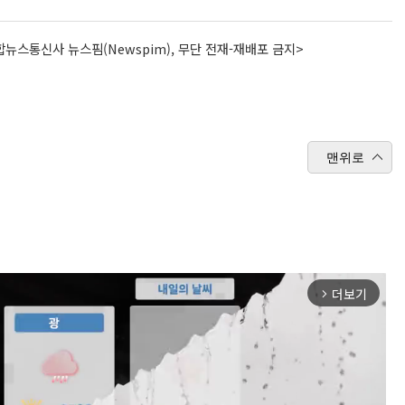
뉴스통신사 뉴스핌(Newspim), 무단 전재-재배포 금지>
맨위로
더보기
arrow_forward_ios