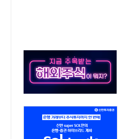
층 안부에 AI 활용…이주노동자 폭염 방치, 국격 훼손"
 수시 통화…독립성 논란 재점화
 절정…주말 주춤 후 다시 불볕더위
 AIDC 수익성 기대"
하는 정책은 무용…성역 없는 국정 개선 집행"
와 농촌 창업기업 15곳 키운다
년 전략적 제휴…HBM 특허 분쟁 종결
 도구 아닌 동료"…현업 중심 AX 가속
가는 청년들…실제 수요에 맞게 정책 정비"
中 미국 신장 제재에 '강경 맞 보복' 대미 드론 수출 통제· 기업 제재