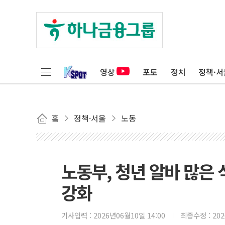
영상
포토
정치
정책·서
홈
정책·서울
노동
노동부, 청년 알바 많은
강화
기사입력 :
2026년06월10일 14:00
최종수정 :
20