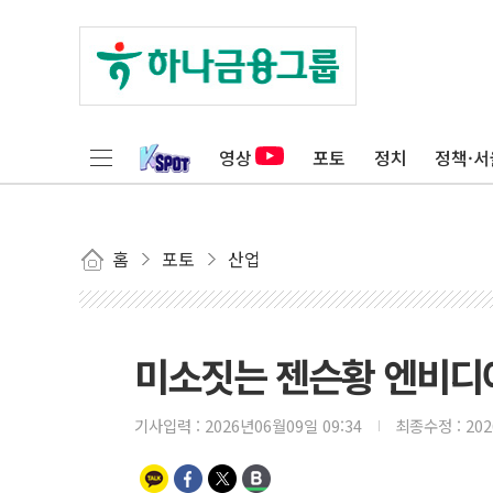
영상
포토
정치
정책·서
홈
포토
산업
미소짓는 젠슨황 엔비디아
기사입력 :
2026년06월09일 09:34
최종수정 :
20