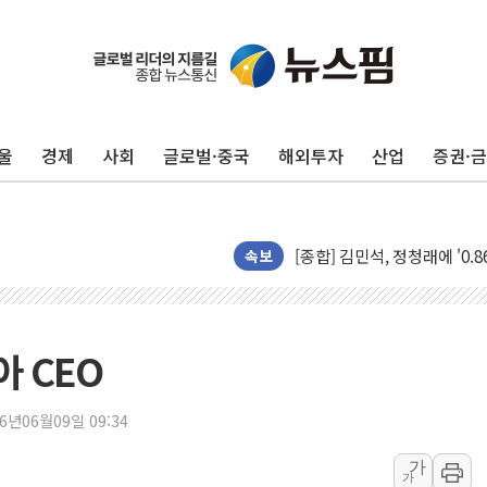
울
경제
사회
글로벌·중국
해외투자
산업
증권·
포항시 재난예산 40억 긴급 
울진·영덕 '호우특보'-포항 '
[종합] 김민석, 정청래에 '0.86
속보
인천 합동연설회 나선 송영길
김민석, 2주차 제주·인천 경선서
인사하는 김민석 당대표 후보
 CEO
[속보] 민주, 제주·인천 경선 결
[속보] 민주, 인천 경선 결과 발
26년06월09일 09:34
[속보] 민주, 제주 경선 결과 발
가
가
이번주 국내 주요 금융일정(8.1