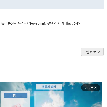
뉴스통신사 뉴스핌(Newspim), 무단 전재-재배포 금지>
맨위로
더보기
arrow_forward_ios