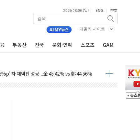
2026.08.09 (일)
ENG
中文
|
|
패밀리 사이트
금융
부동산
전국
문화·연예
스포츠
GAM
투입…고수온 양식장 복구·지원 '총력'
산사태 주의보'...경북도, 호우 피해·통제구간 없어
%p' 차 재역전 성공...金 45.42% vs 鄭 44.56%
·정청래·김민석 당대표 후보
 정청래에 승리...47.75% vs 42.08%
과 발표...김민석 47.75% 정청래 42.08%
표...김민석 45.09% 정청래 43.27% 송영길 11.63%
표...김민석 52.64% 정청래 39.89% 송영길 7.47%
0~8.14)