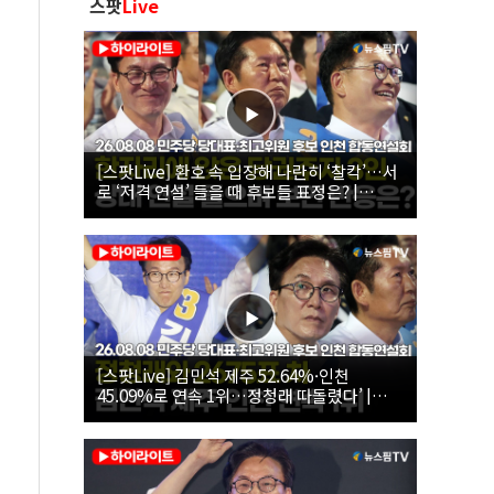
스팟
Live
[스팟Live] 환호 속 입장해 나란히 ‘찰칵’…서
로 ‘저격 연설’ 들을 때 후보들 표정은? |
26.08.08 더불어민주당 당대표·최고위원 후
보 인천 합동연설회
[스팟Live] 김민석 제주 52.64%·인천
45.09%로 연속 1위…정청래 따돌렸다’ |
26.08.08 더불어민주당 당대표·최고위원 후
보 인천 합동연설회