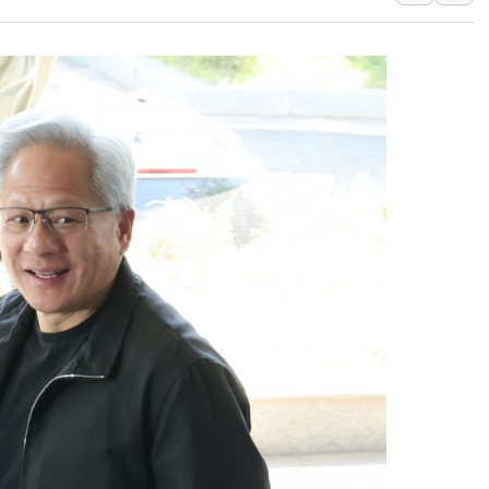
美, 이란전 출구전략 만지작
강릉·동해·삼척 시간당 최대 
폐기물 수거하다 참변…60대
서울 중랑구 주택가서 흉기 난
李대통령 "결혼 때문에 손해 
여수 오동도 인근 해상서 모
추미애, '위안부' 피해자 기림
인천 선재도 갯벌서 해루질 중
인천서 말다툼 중 어머니 흉기
'화합' 꺼낸 김민석에 '뻔뻔