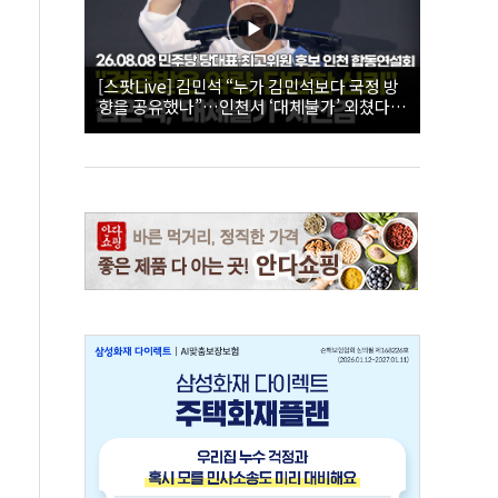
[스팟Live] 김민석 “누가 김민석보다 국정 방
향을 공유했나”…인천서 ‘대체불가’ 외쳤다 |
26.08.08 더불어민주당 당대표·최고위원 후
보 인천 합동연설회