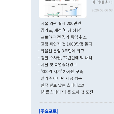
관 부처 장관
어 역대 최대
관의 무리한 
출 호조로 월
다. [정동영 통일부 장관이 지난달 23일 오후 서울 종로구 정부서울청사에
2026-08-06 08:
료=한국은행] 한국은행이 6일 발표한 '2026년 6월 국제수지(잠정)'에
서 취임 1주년 
면 지난 6월
부 장관 권한
1000만달러
서울 외곽 월세 200만원
발전 구상'을
이에 따라 올
적 갈등 해결
경기도, 재정 '비상 상황'
했다. 경상수
결과 혐오의 
9000만달러
프로야구 전 경기 폭염 취소
년간의 CVI
지 기준 상품
고령 취업자 첫 1000만명 돌파
무너졌다고도 
며 월간 기준
현실을 바꾸는
달러로 38.
화물선 운임 3주만에 최고
를 평화 체제
196.9% 급
검찰 수사권, 72년만에 막 내려
함께 4자 대
수출은 160
지만 이 대통
서울 첫 폭염중대경보
(18.6%) 
화공존 정책이
했다. 통관 기
'300억 사기' 차가원 구속
다"고 지적했
(16.4%)
투리가 잡혀 
실거주 아니면 세금 껑충
월(-10억9
쁜 상황이 초
증가와 유류할
실적 발표 앞둔 스페이스X
9·19 군사
기록했지만 
[히든스테이지] 즌·오아 첫 도전
"우리의 선의
로 전환됐다.
으로 약간의 의문
를 기록해 전
관은 업무보고
는 배당수입
주의에 근거한
줄면서 25억
[주요포토]
라며 "여러분
억1000만달