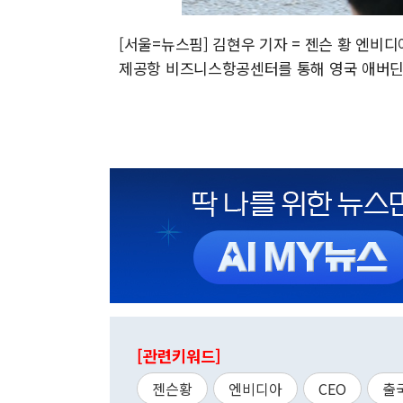
[서울=뉴스핌] 김현우 기자 = 젠슨 황 엔비디
제공항 비즈니스항공센터를 통해 영국 애버딘로 출국
[관련키워드]
젠슨황
엔비디아
CEO
출