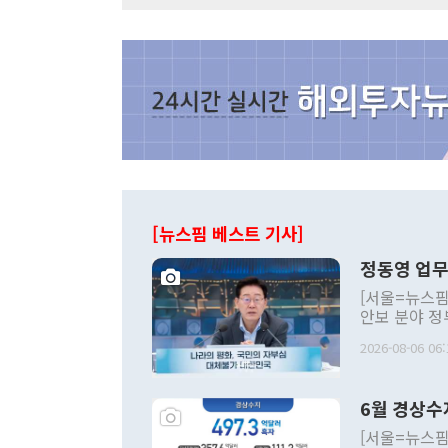
[뉴스핌 베스트 기사]
정동영 업무
[서울=뉴스핌
안보 분야 정
평화공존 발전
2026-08-06 06:
발언 중에는 
언한 것이 있
령은 공개적으
6월 경상수
주의적 희망에
관의 대북 정
[서울=뉴스핌