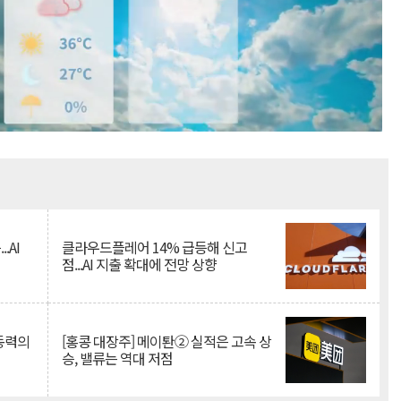
Mute
.AI
클라우드플레어 14% 급등해 신고
점...AI 지출 확대에 전망 상향
 동력의
[홍콩 대장주] 메이퇀② 실적은 고속 상
승, 밸류는 역대 저점