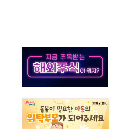
…공습 한계·탄약 부족 현실화
50㎜ 폭우…강원 동해안 강한 비 이어져
 환경미화원 수거차에 치여 사망
동…60대 남성 2명 숨져
보는 일 없게"…'결혼 페널티' 22개 과제 손본다
터보트 전복…1명 사망·1명 실종
의 날 참석..."국제적 시민 연대로 목소리 내야"
 실종 60대 나흘만에 숨진 채 발견
 살해 10대 아들 체포
' 받아친 정청래…제주 연설서 신경전 고조