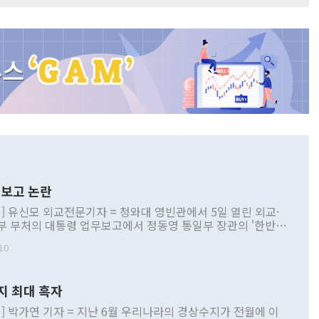
보고 논란
] 유신모 외교전문기자 = 청와대 영빈관에서 5일 열린 외교·
부 부처의 대통령 업무보고에서 정동영 통일부 장관의 '한반도
 구상'과 업무보고 발언이 논란을 빚고 있다. 이날 정 장관의
10
정부 내 조율을 거치지 않은 사안을 정책으로 추진하겠다고 공
는가 하면 사실 관계에 맞지 않은 설명도 있었다. 이재명 대통
로 신중을 기해 달라고 경고했고, 조현 외교부 장관은 '이상
지 최대 흑자
 근거한 비현실적 구상'이라는 비판을 내놨다. 그동안 정 장
책 관련 발언이 물의를 빚은 적은 여러 번 있지만 대통령과 유
] 박가연 기자 = 지난 6월 우리나라의 경상수지가 전월에 이