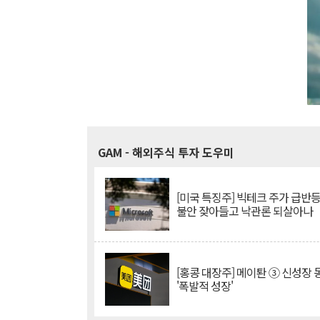
GAM
- 해외주식 투자 도우미
[미국 특징주] 빅테크 주가 급반등..
불안 잦아들고 낙관론 되살아나
[홍콩 대장주] 메이퇀 ③ 신성장
'폭발적 성장'