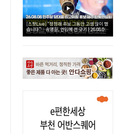
[스팟Live] “정청래 후보 그동안 고생 많이 했
습니다”…송영길, 연임에 선 긋기 | 26.08.08
더불어민주당 당대표·최고위원 후보 제주 합
동연설회