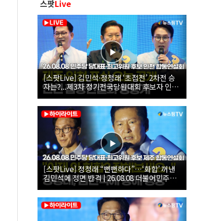
스팟
Live
[스팟Live] 김민석·정청래 ‘초접전’ 2차전 승
자는?...제3차 정기전국당원대회 후보자 인천
합동연설회 생중계 | 26.08.08
[스팟Live] 정청래 “뻔뻔하다”…‘화합’ 꺼낸
김민석에 정면 반격 | 26.08.08 더불어민주당
당대표·최고위원 후보 제주 합동연설회