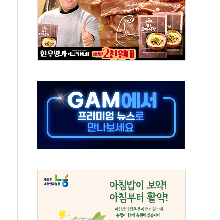
사망 23명…정부, 비상대응기구 가동
, 수도 베이징도 부동산 규제 철폐
위 상승으로 피서객 7명 고립…전원 구조
별똥별 멍' 운영…페르세우스 유성우 관측
시간당 50mm 이상 폭우…호우경보 발효
0대 숨져…온열질환 여부 조사
능시험 오전 집중 편성…체감온도 38도 넘으면 중단