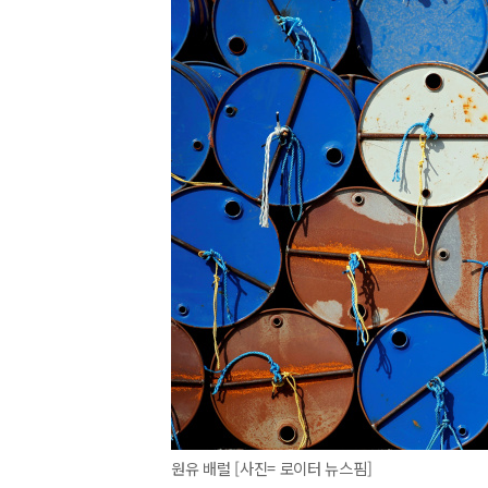
원유 배럴 [사진= 로이터 뉴스핌]