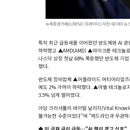
뉴욕증권거래소(NYSE) 트레이더.[사진=로이터 뉴스핌] 
특히 최근 급등세를 이어왔던 반도체와 AI 관
하락했고 ▲AMD(AMD) ▲마이크론 테크놀로지
나스닥 상장 첫날 68% 폭등했던 반도체 기업
했다.
반도체 장비업체 ▲어플라이드 머티어리얼즈(A
에도 2% 가까이 하락했다. ▲마벨 테크놀로지(MR
3.5% 넘게 떨어졌다.
아담 크리사풀리 바이털 날리지(Vital Know
불가능한 수준이었다"며 "헤드라인과 무관하
◆ 미 국채 금리 급등…"AI 랠리 경고 신호"