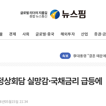
이번주 국내 주요 금융일정
美, 이란전 출구전략 
강릉·동해·삼척 시간당
울
경제
사회
글로벌·중국
해외투자
산업
증권·
폐기물 수거하다 참변
서울 중랑구 주택가서 
李대통령 "결혼 때문에 
속보
여수 오동도 인근 해상
추미애, '위안부' 피해
인천 선재도 갯벌서 해루
 정상회담 실망감·국채금리 급등에
인천서 말다툼 중 어머니
'화합' 꺼낸 김민석에
李대통령, ISA 개편 
동해중부 전 해상 풍랑
26년05월15일 21:34