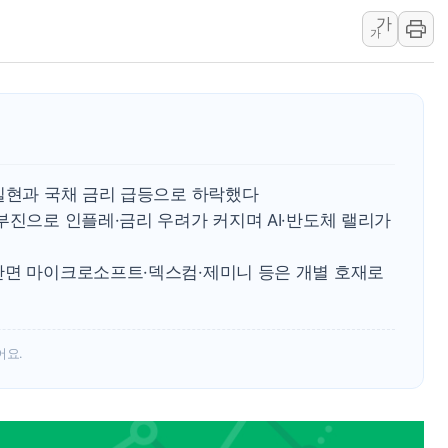
연일 폭염에 온열질환 
가
中 전방위 아파트 부양
가
인제 용대리 계곡서 수
동해시, 11~14일 '
강원 중·남부 동해안 
청양 밭에서 일하던 9
폭염에 車 운전면허 기
익실현과 국채 금리 급등으로 하락했다
부진으로 인플레·금리 우려가 커지며 AI·반도체 랠리가
반면 마이크로소프트·덱스컴·제미니 등은 개별 호재로
어요.