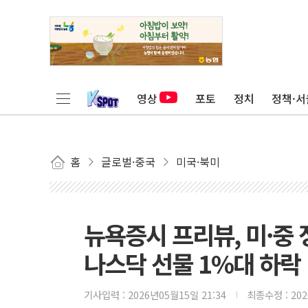
영상
포토
정치
정책·서
홈
글로벌·중국
미국·북미
뉴욕증시 프리뷰, 미·중
나스닥 선물 1%대 하락
기사입력 :
2026년05월15일 21:34
최종수정 :
20