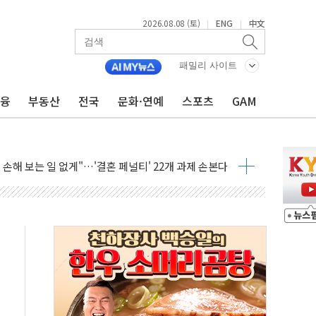
2026.08.08 (토)
ENG
中文
|
|
(8.10~8.14)
만지작…공습 한계·탄약 부족 현실화
패밀리 사이트
 최대 50㎜ 폭우…강원 동해안 강한 비 어어져
금융
부동산
전국
문화·연예
스포츠
GAM
…60대 환경미화원 수거차에 치여 사망
흉기 난동…60대 남성 2명 숨져
손해 보는 일 없게"…'결혼 페널티' 22개 과제 손본다
서 모터보트 전복…1명 사망·1명 실종
자 기림의 날 참석..."국제적 시민 연대로 목소리 내야"
질 중 실종 60대 나흘만에 숨진 채 발견
 흉기 살해 10대 아들 체포
 '뻔뻔' 받아친 정청래…제주 연설서 신경전 고조
재검토 지시…與 "적극 환영"·野 "졸속 국정"
주의보…10일까지 최대 3.5m 높은 물결