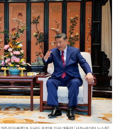
가주석(오른쪽)과 도널드 트럼프 미국 대통령 [사진=로이터 뉴스핌]