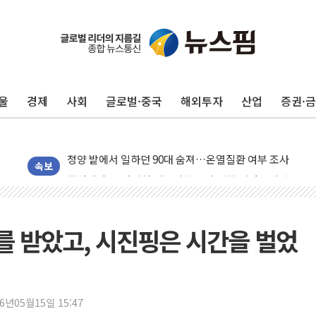
울
경제
사회
글로벌·중국
해외투자
산업
증권·
동해시, 11~14일 '별똥별 멍' 운영…페르세우스 유성우 
속보
강원 중·남부 동해안 시간당 50mm 이상 폭우…호우경보
청양 밭에서 일하던 90대 숨져…온열질환 여부 조사
폭염에 車 운전면허 기능시험 오전 집중 편성…체감온도 3
 받았고, 시진핑은 시간을 벌었
李대통령, 'ISA·주가누르기 방지법' 전면 재검토 지시
'호우 특보' 경북 울진 시간당 20~30mm 강한 비...가뭄 
주말 무더위·열대야 지속…내륙 곳곳 소나기
26년05월15일 15:47
오세훈 "용산공원 주택 검토, 민주당 스스로 원칙 뒤집는 