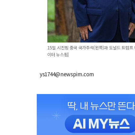
15일 시진핑 중국 국가주석(왼쪽)과 도널드 트럼프
이터 뉴스핌]
ys1744@newspim.com