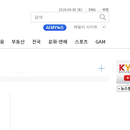
2026.08.08 (토)
ENG
中文
|
|
패밀리 사이트
금융
부동산
전국
문화·연예
스포츠
GAM
관측
 발효
8도 넘으면 중단
해소될 듯
것"