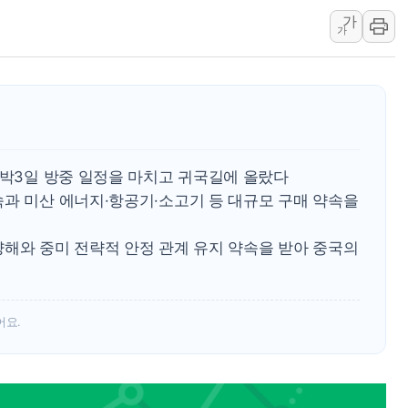
가
충북 주말 무더위 지속…청주·진천 35도, 곳곳 소나기
가
10월 보완수사권 폐지·공소청 출범…피해자들 '범죄 사각
한상협, 업계 개인정보 보안 새판 짠다…'자율규제단체' 
민주당, 오늘 제주·인천 경선 발표...김민석 '재역전' vs 정
뉴욕증시, 고용 쇼크에 금리 인상 우려 후퇴…S&P500 
트럼프, 쿡 연준 이사 해임 재추진…"26일까지 의혹 소명"
2박3일 방중 일정을 마치고 귀국길에 올랐다
유럽증시, 美 고용 예상 밖 부진에 연준 금리 인상 가능성 
속과 미산 에너지·항공기·소고기 등 대규모 구매 약속을
미 연준 매파 기세 꺾이나…고용 감소에 9월 동결 전망 우
[종합] 이슬람 수니파 3국, '공동방위협정' 체결… 이스라
양해와 중미 전략적 안정 관계 유지 약속을 받아 중국의
트럼프, 백신·자폐증 행정명령 검토…"이르면 다음 주"
美 항소법원, 백악관 무도회장 공사 중단 명령…트럼프 제
이란 핵심 원유 수출항 '하르그섬', 최근 1주일 이상 '올스
어요.