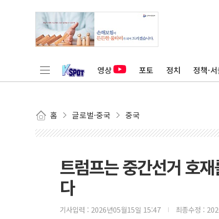
영상
포토
정치
정책·서
홈
글로벌·중국
중국
트럼프는 중간선거 호재를
다
기사입력 :
2026년05월15일 15:47
최종수정 :
20