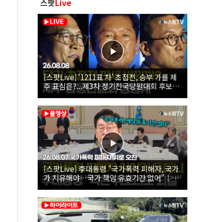
스팟
Live
[스팟Live] ‘1211표 차’ 초접전, 승부 가를 제
주 표심은?...제3차 정기전국당원대회 후보자
제주 합동연설회 생중계 | 26.08.08
[스팟Live] 李대통령 "국가폭력 피해자, 국가
가 치유해야…국가 책임 유효기간 없어"｜
26.08.07 국가폭력 피해자 위로 오찬