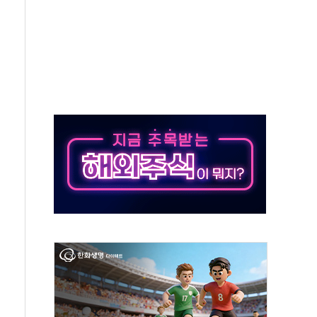
지대' 우려
타진
청래 '격차 확대'
최고치
 요구
낮아지며 상승… STOXX 600 지수는 나흘 연속 최고치
세
엘·이란 위협에 맞설 자체 억지력 강화
동
톱'… 美 해상봉쇄 영향