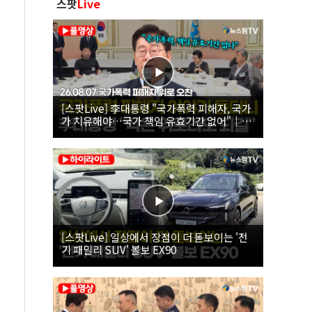
스팟
Live
[스팟Live] 李대통령 "국가폭력 피해자, 국가
가 치유해야…국가 책임 유효기간 없어"｜
26.08.07 국가폭력 피해자 위로 오찬
[스팟Live] 일상에서 장점이 더 돋보이는 '전
기 패밀리 SUV' 볼보 EX90