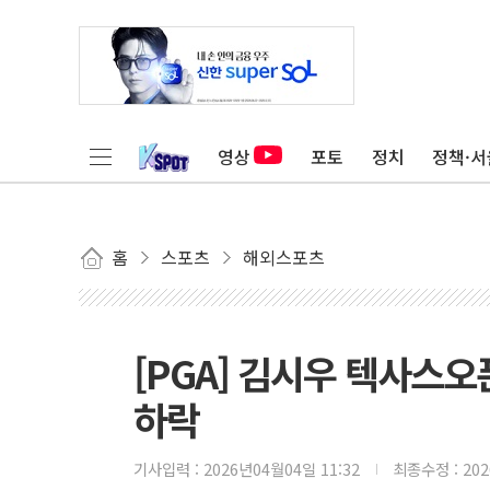
영상
포토
정치
정책·서
홈
스포츠
해외스포츠
[PGA] 김시우 텍사스오픈
하락
기사입력 :
2026년04월04일 11:32
최종수정 :
20