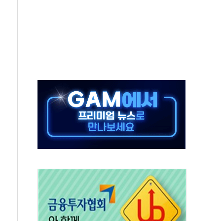
해도 놀랍지 않아"
태양광 착공…여의도 1.6배 규모
...금융주 낙폭 커
부정책 아냐" 해명
~9일 최대 100mm 호우