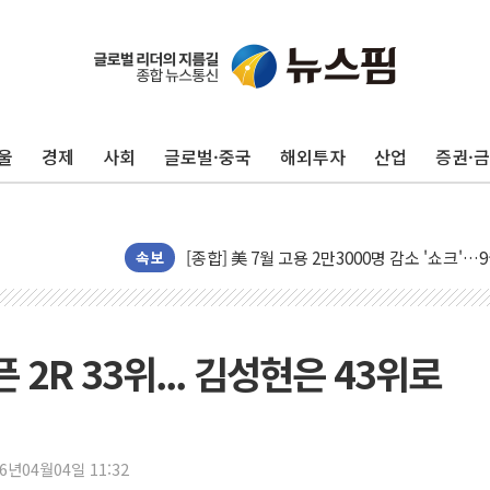
美 항소법원, 백악관 무도회장 공사 중단 명
이란의 핵심 원유 수출항 '하르그섬', 최근 1
美 고용 쇼크에 엔화 장중 급등…시장은 "또 
울
경제
사회
글로벌·중국
해외투자
산업
증권·
[AI MY 뉴스] 뉴욕 반도체주 프리뷰...美 고
뉴욕증시 프리뷰, 美 고용 쇼크에 금리 인상 
[종합] 美 7월 고용 2만3000명 감소 '쇼크'
[사진] 이슬람 수니파 3개국, 공동방위협정 
속보
뉴욕증시 개장 전 특징주...아틀라시안·클
보훈부, 미 DPAA와 MOU… "6·25 미군 실
트럼프 "금리 내려야"…파월 때와 달리 워시엔
 2R 33위... 김성현은 43위로
특정 정치인 측근 포항시 정책특보 내정설...포
李 "해남 태양광, 대한민국 다음 100년 밑거
李 대통령, '6시간 마라톤 부동산 2차 회의'
26년04월04일 11:32
트럼프, 中 겨냥 폴리실리콘 관세 15% 부과