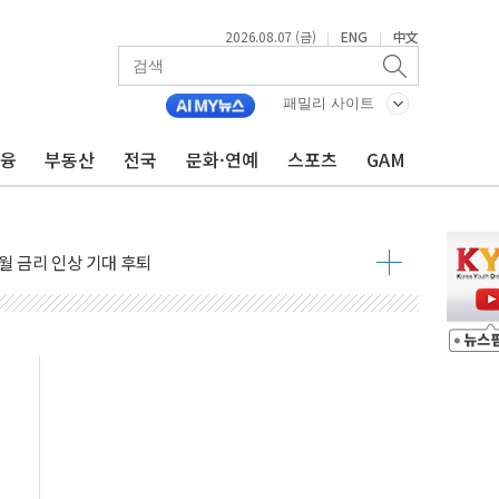
2026.08.07 (금)
ENG
中文
|
|
령…트럼프 제동
주일 이상 '올스톱'… 美 해상봉쇄 영향
패밀리 사이트
개입했나" 촉각
금융
부동산
전국
문화·연예
스포츠
GAM
용 쇼크에 반도체주 '활짝'
우려 후퇴…나스닥 선물 1%대 상승
…9월 금리 인상 기대 후퇴
체결
라우드플레어·태양광주↑ VS 트레이드데스크·웬디스↓
종자 7359명 끝까지 찾겠다"
 톤 낮춰
항시 '시끌'
름…수도권 집중 완화 전환점"
 주재… "전폭적 공급 확대·속도전 총력"
…美 태양광주 급등