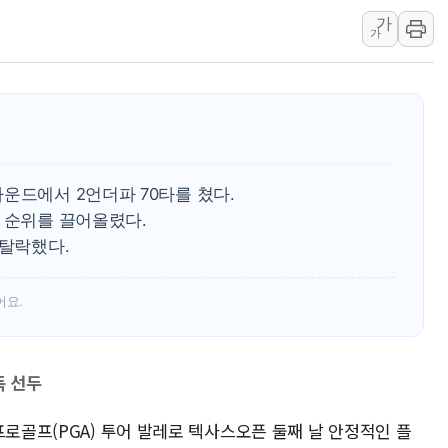
가
[사진] 빈살만과 에르도안의 만남
가
이란와이어 "이란 최고지도자 위독…곧 사망
남동발전, 해남군에 국내 최대 규모 400MW 
[인도증시] 중동 불안 속 유가 상승에 소폭 하락
황희 '폐버스 청년주택' SNS 글 역풍에 "정
폭염 누그러지고 가뭄 숙지나...경북동해안권 8
운드에서 2언더파 70타를 쳤다.
 순위를 끌어올렸다.
 탈락했다.
어요.
독 선두
프로골프(PGA) 투어 발레로 텍사스오픈 둘째 날 안정적인 플