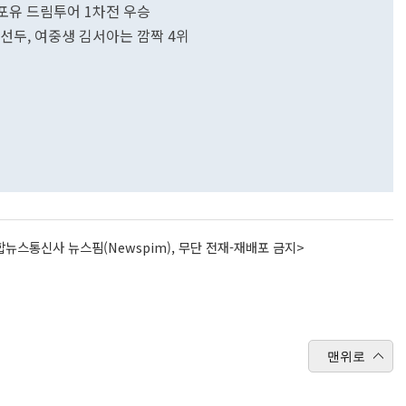
·올포유 드림투어 1차전 우승
속 선두, 여중생 김서아는 깜짝 4위
뉴스통신사 뉴스핌(Newspim), 무단 전재-재배포 금지>
맨위로