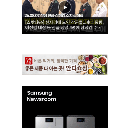
[스팟Live] 한자리에 모인 장군들...李대통령,
이상렬 대장 등 진급 장성 4명에 삼정검 수치
직접 수여｜26.08.07 장성 진급·삼정검 수치
수여식