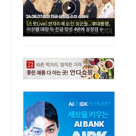
[스팟Live] 한자리에 모인 장군들...李대통령,
이상렬 대장 등 진급 장성 4명에 삼정검 수치
직접 수여｜26.08.07 장성 진급·삼정검 수치
수여식