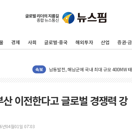
트럼프 "금리 내려야"…파월 때와 달리 워시엔
특정 정치인 측근 포항시 정책특보 내정설...포
李 "해남 태양광, 대한민국 다음 100년 밑거
李 대통령, '6시간 마라톤 부동산 2차 회의' 
트럼프, 中 겨냥 폴리실리콘 관세 15% 부과
울
경제
사회
글로벌·중국
해외투자
산업
증권·
[사진] 빈살만과 에르도안의 만남
이란와이어 "이란 최고지도자 위독…곧 사망해
남동발전, 해남군에 국내 최대 규모 400MW 
속보
[인도증시] 중동 불안 속 유가 상승에 소폭 하락
황희 '폐버스 청년주택' SNS 글 역풍에 "정부
폭염 누그러지고 가뭄 숙지나...경북동해안권 8
 부산 이전한다고 글로벌 경쟁력 강
사우디·튀르키예·파키스탄, '공동방위협정' 체
신길동 신축도 3.3㎡당 7250만원…써밋 클라
용산공원·그린벨트로 또 충돌…반복되는 국토부
26년04월01일 07:03
[AI 부동산 투데이] 특공 전략도 '극과 극'…