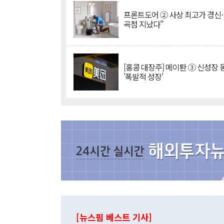
프론트도어 ② 사상 최고가 경신
곡점 지났다"
[홍콩 대장주] 메이퇀 ③ 신성장
'폭발적 성장'
[뉴스핌 베스트 기사]