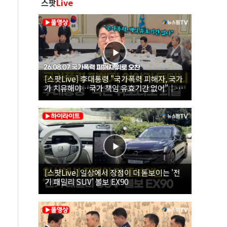
스팟
Live
[스팟Live] 李대통령 "국가폭력 피해자, 국가
가 치유해야…국가 책임 유효기간 없어"｜
26.08.07 국가폭력 피해자 위로 오찬
[스팟Live] 일상에서 장점이 더 돋보이는 '전
기 패밀리 SUV' 볼보 EX90