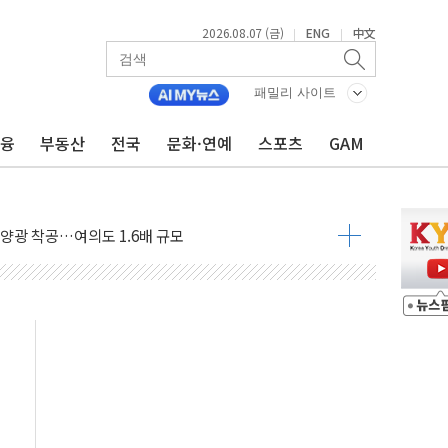
 톤 낮춰
2026.08.07 (금)
ENG
中文
|
|
항시 '시끌'
름…수도권 집중 완화 전환점"
패밀리 사이트
주재… "전폭적 공급 확대·속도전 총력"
…美 태양광주 급등
금융
부동산
전국
문화·연예
스포츠
GAM
도 놀랍지 않아"
태양광 착공…여의도 1.6배 규모
...금융주 낙폭 커
정책 아냐" 해명
~9일 최대 100mm 호우
결… 수니파 국가들의 새 안보 협력 구도
비온 59㎡ 18억원대
-서울시 '정책 엇박자'
생애최초만 경쟁 치열