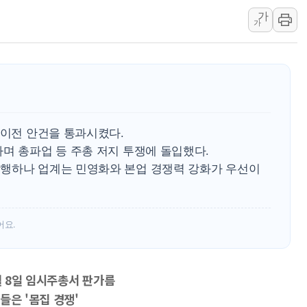
[코인시황] 비트코인 6만4000달러대 횡보…고
가
가
[베트남 증시] 유동성 부진 지속, 강보합 마감
'찜통더위'에 전력수요 역대 최고치 경신…한낮 
후티 반군, 예멘 정부군과 사우디 동시 공격…
42.5도 역대급 폭염…동물들도 특별식으로 여
 이전 안건을 통과시켰다.
며 총파업 등 주총 저지 투쟁에 돌입했다.
행하나 업계는 민영화와 본업 경쟁력 강화가 우선이
어요.
월 8일 임시주총서 판가름
들은 '몸집 경쟁'