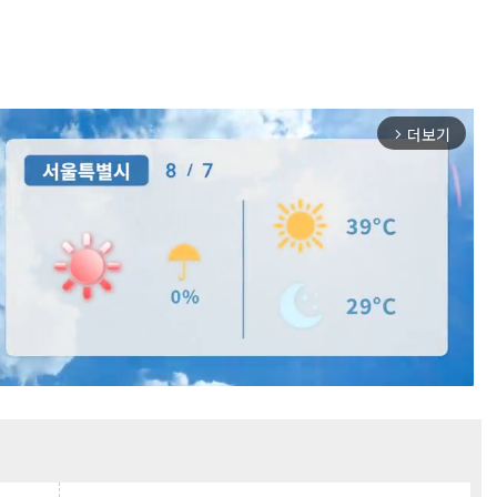
더보기
arrow_forward_ios
Mute