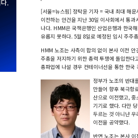
[서울=뉴스핌] 정탁윤 기자 = 국내 최대 해
이전하는 안건을 지난 30일 이사회에서 통과
나다. HMM은 국책은행인 산업은행과 한국해
유롭지 못하다. 5월 8일로 예정된 임시 주주
HMM 노조는 사측이 합의 없이 본사 이전 안
주총을 저지하기 위한 총력 투쟁에 돌입한다고
총파업에 나설 경우 컨테이너선을 통한 한국 
정부가 노조의 반대를
만들어 향후 북극항로
산으로 이전했고, 중
기기로 했다. 다만 
두르는 것 아니냔 우
이전을 공약했다.
반면 노조는 본사 이