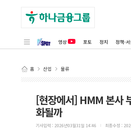
영상
포토
정치
정책·서
홈
산업
물류
[현장에서] HMM 본사
화될까
기사입력 :
2026년03월31일 14:46
최종수정 :
20