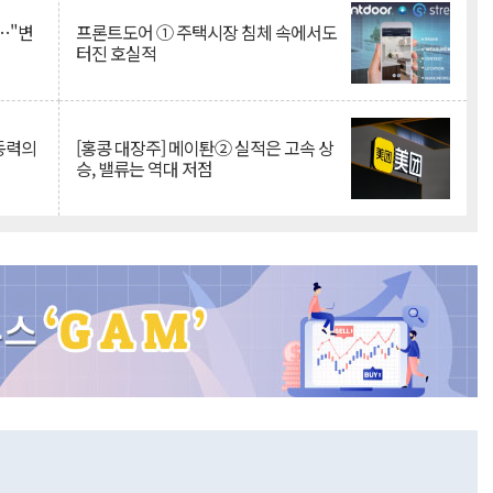
…"변
프론트도어 ① 주택시장 침체 속에서도
터진 호실적
 동력의
[홍콩 대장주] 메이퇀② 실적은 고속 상
승, 밸류는 역대 저점