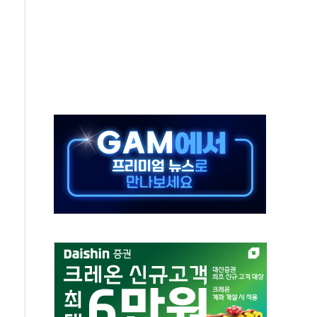
래·ETF 매수에도 고유가·금리·입법 지연 '삼중 부담'
...석유·가스주 올랐지만 빈그룹이 상쇄
총수요 104.3GW 기록
 위기 고조되는 또 다른 중동 화약고
름나기 [뉴스핌 줌인]