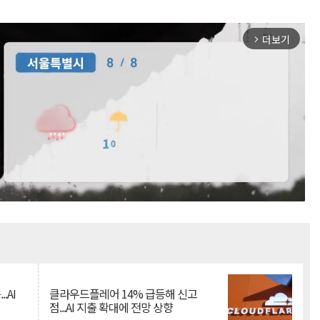
더보기
arrow_forward_ios
Mute
.AI
클라우드플레어 14% 급등해 신고
점...AI 지출 확대에 전망 상향