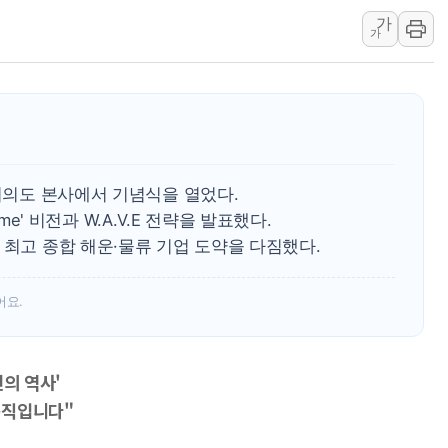
가
[사진] 이슬람 수니파 3개국, 공동방위협정 체결
가
뉴욕증시 개장 전 특징주...아틀라시안·클라우드플레어
보훈부, 미 DPAA와 MOU… "6·25 미군 실종자 7359명
트럼프 "금리 내려야"…파월 때와 달리 워시엔 톤 낮춰
특정 정치인 측근 포항시 정책특보 내정설...포항시 '시끌'
李 "해남 태양광, 대한민국 다음 100년 밑거름…수도권 집
 여의도 본사에서 기념식을 열었다.
time' 비전과 W.A.V.E 전략을 발표했다.
 최고 종합 해운·물류 기업 도약을 다짐했다.
어요.
전의 역사'
 움직입니다"