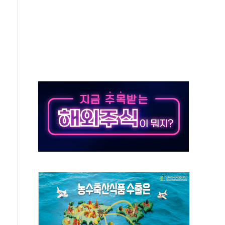
·태양광주↑ VS 트레이드데스크·웬디스↓
 끝까지 찾겠다"
중 완화 전환점"