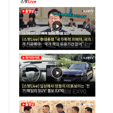
스팟
Live
[스팟Live] 李대통령 "국가폭력 피해자, 국가
가 치유해야…국가 책임 유효기간 없어"｜
26.08.07 국가폭력 피해자 위로 오찬
[스팟Live] 일상에서 장점이 더 돋보이는 '전
기 패밀리 SUV' 볼보 EX90