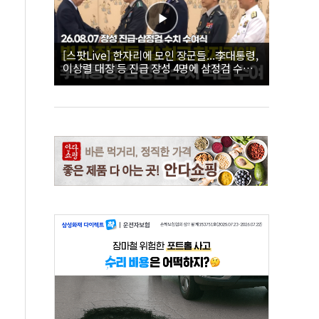
[스팟Live] 한자리에 모인 장군들...李대통령,
이상렬 대장 등 진급 장성 4명에 삼정검 수치
직접 수여｜26.08.07 장성 진급·삼정검 수치
수여식