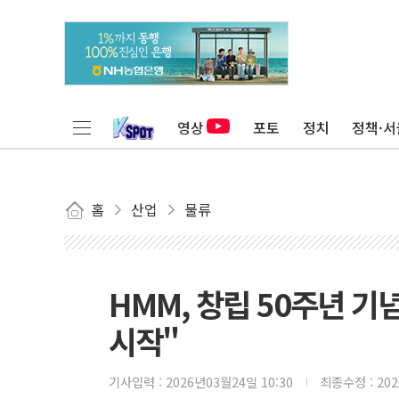
영상
포토
정치
정책·서
홈
산업
물류
HMM, 창립 50주년 기념
시작"
기사입력 :
2026년03월24일 10:30
최종수정 :
20