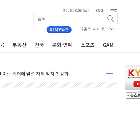
2026.08.08 (토)
ENG
中文
|
|
 정청래 격차 확대'
타진
패밀리 사이트
최고치
금융
부동산
전국
문화·연예
스포츠
GAM
 요구
낮아지며 상승… STOXX 600 지수는 나흘 연속 최고치
세
엘·이란 위협에 맞설 자체 억지력 강화
동
톱'… 美 해상봉쇄 영향
각
체주 '활짝'
스닥 선물 1%대 상승
상 기대 후퇴