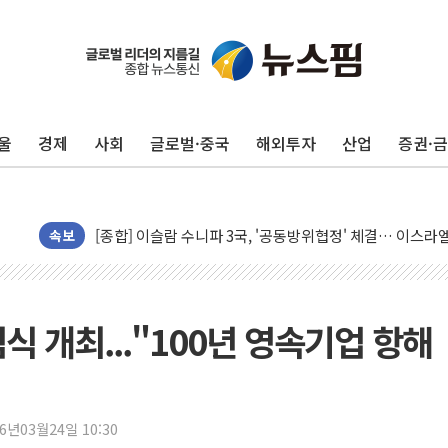
민주, 오늘 제주·인천 경선 결과 발표...'김민석 재역전 vs
한상협, 업계 개인정보 보안 새판 짠다…'자율규제단체' 
뉴욕증시, 고용 쇼크에 금리 인상 우려 후퇴…S&P500 
울
경제
사회
글로벌·중국
해외투자
산업
증권·
트럼프, 쿡 연준 이사 해임 재추진…"26일까지 의혹 소명"
유럽증시, 美 고용 예상 밖 부진에 연준 금리 인상 가능성 
미 연준 매파 기세 꺾이나…고용 감소에 9월 동결 전망 우
[종합] 이슬람 수니파 3국, '공동방위협정' 체결… 이스라
속보
트럼프, 백신·자폐증 행정명령 검토…"이르면 다음 주"
美 항소법원, 백악관 무도회장 공사 중단 명령…트럼프 제
이란 핵심 원유 수출항 '하르그섬', 최근 1주일 이상 '올스
식 개최..."100년 영속기업 항해
美 고용 쇼크에 엔화 장중 급등…시장은 "또 개입했나" 촉
[AI MY 뉴스] 뉴욕 반도체주 프리뷰...美 고용 쇼크에 반도
뉴욕증시 프리뷰, 美 고용 쇼크에 금리 인상 우려 후퇴…나
26년03월24일 10:30
[종합] 美 7월 고용 2만3000명 감소 '쇼크'…9월 금리 인