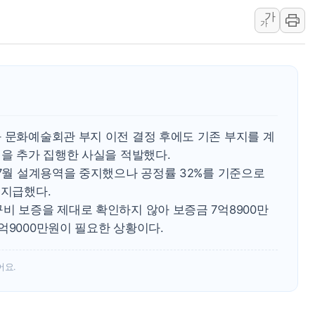
가
사우디·튀르키예·파키스탄, '공동방위협정' 체
가
신길동 신축도 3.3㎡당 7250만원…써밋 클라
용산공원·그린벨트로 또 충돌…반복되는 국토부
[AI 부동산 투데이] 특공 전략도 '극과 극'…
[코인시황] 비트코인 6만4000달러대 횡보…고
[베트남 증시] 유동성 부진 지속, 강보합 마감
과 문화예술회관 부지 이전 결정 후에도 기존 부지를 계
'찜통더위'에 전력수요 역대 최고치 경신…한낮 
원을 추가 집행한 사실을 적발했다.
후티 반군, 예멘 정부군과 사우디 동시 공격…
 7월 설계용역을 중지했으나 공정률 32%를 기준으로
42.5도 역대급 폭염…동물들도 특별식으로 여
 지급했다.
비 보증을 제대로 확인하지 않아 보증금 7억8900만
억9000만원이 필요한 상황이다.
어요.