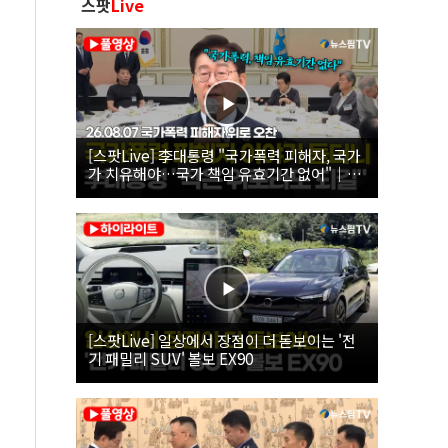
스팟
Live
[스팟Live] 李대통령 "국가폭력 피해자, 국가
가 치유해야…국가 책임 유효기간 없어"｜
26.08.07 국가폭력 피해자 위로 오찬
[스팟Live] 일상에서 장점이 더 돋보이는 '전
기 패밀리 SUV' 볼보 EX90