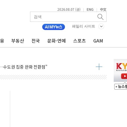
2026.08.07 (금)
ENG
中文
|
|
패밀리 사이트
금융
부동산
전국
문화·연예
스포츠
GAM
 톤 낮춰
항시 '시끌'
름…수도권 집중 완화 전환점"
주재… "전폭적 공급 확대·속도전 총력"
…美 태양광주 급등
도 놀랍지 않아"
태양광 착공…여의도 1.6배 규모
...금융주 낙폭 커
정책 아냐" 해명
~9일 최대 100mm 호우