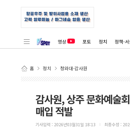
영상
포토
정치
정책·서
홈
정치
청와대·감사원
감사원, 상주 문화예술회
매입 적발
기사입력 :
2026년03월31일 18:13
최종수정 :
20