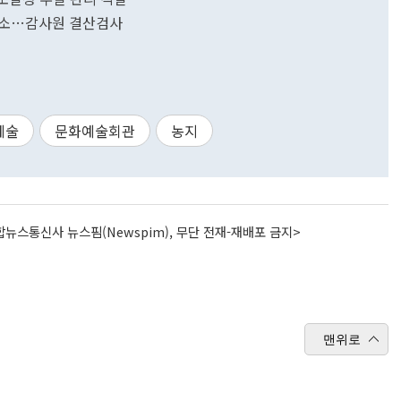
축소…감사원 결산검사
예술
문화예술회관
농지
뉴스통신사 뉴스핌(Newspim), 무단 전재-재배포 금지>
맨위로