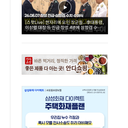
[스팟Live] 한자리에 모인 장군들...李대통령,
이상렬 대장 등 진급 장성 4명에 삼정검 수치
직접 수여｜26.08.07 장성 진급·삼정검 수치
수여식