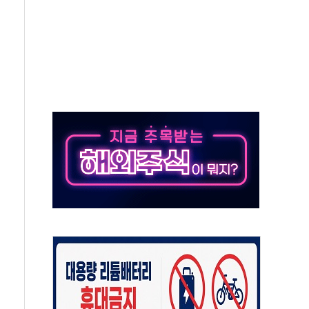
결… 수니파 국가들의 새 안보 협력 구도
비온 59㎡ 18억원대
-서울시 '정책 엇박자'
생애최초만 경쟁 치열
래·ETF 매수에도 고유가·금리·입법 지연 '삼중 부담'
...석유·가스주 올랐지만 빈그룹이 상쇄
총수요 104.3GW 기록
 위기 고조되는 또 다른 중동 화약고
름나기 [뉴스핌 줌인]