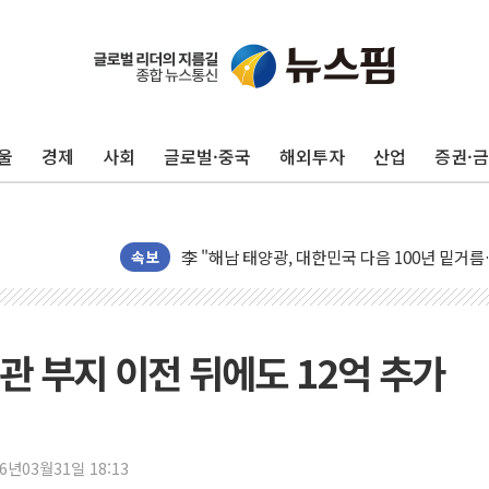
울
경제
사회
글로벌·중국
해외투자
산업
증권·
트럼프 "금리 내려야"…파월 때와 달리 워시엔
특정 정치인 측근 포항시 정책특보 내정설...포
李 "해남 태양광, 대한민국 다음 100년 밑거
李 대통령, '6시간 마라톤 부동산 2차 회의' 
속보
트럼프, 中 겨냥 폴리실리콘 관세 15% 부과
[사진] 빈살만과 에르도안의 만남
이란와이어 "이란 최고지도자 위독…곧 사망해
관 부지 이전 뒤에도 12억 추가
남동발전, 해남군에 국내 최대 규모 400MW 
[인도증시] 중동 불안 속 유가 상승에 소폭 하락
황희 '폐버스 청년주택' SNS 글 역풍에 "정부
26년03월31일 18:13
폭염 누그러지고 가뭄 숙지나...경북동해안권 8