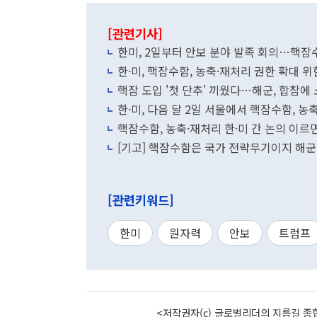
[관련기사]
한미, 2일부터 안보 분야 발족 회의…핵잠
한·미, 핵잠수함, 농축·재처리 권한 확대 
핵잠 도입 '첫 단추' 끼웠다…해군, 합참에
한·미, 다음 달 2일 서울에서 핵잠수함, 
핵잠수함, 농축·재처리 한·미 간 논의 이르
[기고] 핵잠수함은 국가 전략무기이지 해
[관련키워드]
한미
원자력
안보
트럼프
<저작권자(c) 글로벌리더의 지름길 종합