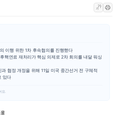
가
경찰, '강북구 오피스텔 살
가
전국 그늘막 4만개 육박 7
"취약계층에 더 가혹한 
美·日 환율공조에 유럽 패
구리값 사상 최고치…'닥
에어프레미아, 호치민 노선 
의 이행 위한 1차 후속협의를 진행했다
후핵연료 재처리가 핵심 의제로 2차 회의를 내달 워싱
진과 협정 개정을 위해 11일 미국 중간선거 전 구체적
고 있다
어요.
조율