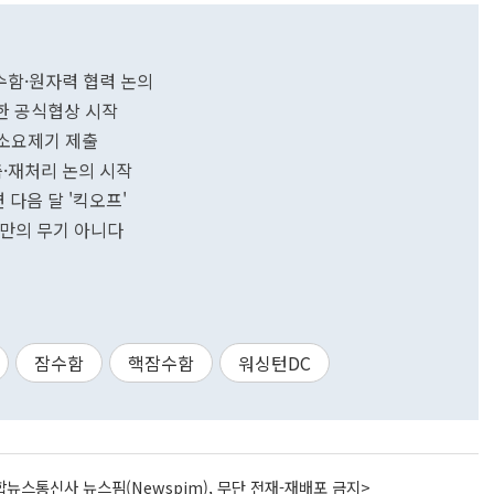
수함·원자력 협력 논의
위한 공식협상 시작
 소요제기 제출
농축·재처리 논의 시작
면 다음 달 '킥오프'
군만의 무기 아니다
잠수함
핵잠수함
워싱턴DC
뉴스통신사 뉴스핌(Newspim), 무단 전재-재배포 금지>