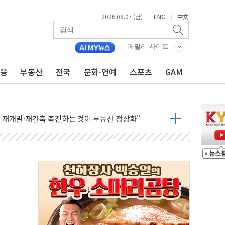
2026.08.07 (금)
ENG
中文
|
|
 하락…내린 종목이 두 배 넘어
위…김성환 기후부 장관 "예측범위 벗어나도 즉시대응"
패밀리 사이트
예측"…건설연, AI 위험기상 기술 개발
금융
부동산
전국
문화·연예
스포츠
GAM
·인증제도 개선 수혜 기대"
져…대전서 50대 일용직 추락 사망
고 재개발·재건축 촉진하는 것이 부동산 정상화"
저 이전 감사 무마' 유병호 감사위원 구속 기소
년 AI 팩토리 매출 본격화
개입...4월 말 '56조원' 사상 최대
스타트업 지원 프로그램 성료
의' 차가원 대표 구속 송치
국민만 잡아"
 임성근 전 사단장 항소심도 징역 3년 선고
위원회 전체회의서 발언하는 장동혁 대표