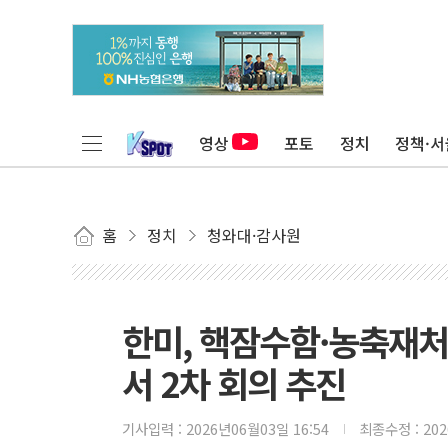
영상
포토
정치
정책·서
홈
정치
청와대·감사원
한미, 핵잠수함·농축재
서 2차 회의 추진
기사입력 :
2026년06월03일 16:54
최종수정 :
20