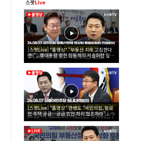
스팟
Live
[스팟Live] *풀영상* "부동산 지옥 고집한다
면!"...李대통령 향한 장동혁의 서슬퍼런 일갈
| 26.08.07 국민의힘 부동산정책 정상화 특별
위원회 전체회의
[스팟Live] *풀영상* 한병도 “국민의힘, 말로
만 주택 공급…공급 법안 처리 협조하라”｜
26.08.07 더불어민주당 원내대책회의