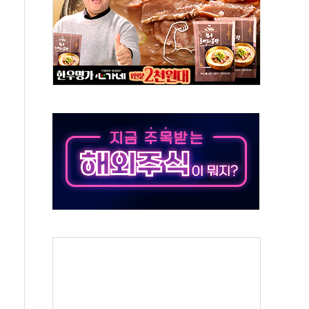
인' 50대 남성 구속 송치
년 새 7배 늘었다...폭염 대책비는 8.6배 증가
여름"…구윤철, 쪽방촌 폭염 대응상황 점검
싱… '유로화 팔아 엔화 부양' 사후 통보만
터 코퍼'가 말하는 경기 신호가 달라졌다
재개...3년 2개월 만