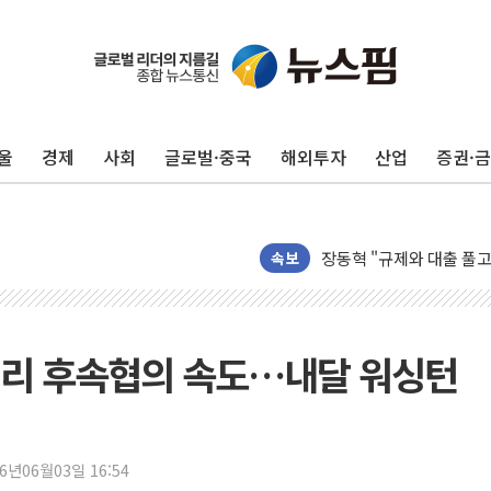
코스피·코스닥 오전 동반
'입추'인데 연일 찜통더
"최대 2시간 앞서 침수 
울
경제
사회
글로벌·중국
해외투자
산업
증권·
유니슨 "국내생산세액공제
창호 교체하다 난간 무너
장동혁 "규제와 대출 풀
[속보] 종합특검, '尹 관
속보
AI에 승부 건 네이버…내
日, 4~6월 105조원 환시 
오렌지플래닛 창업재단, 
처리 후속협의 속도…내달 워싱턴
경찰, '300억대 사기 혐
장동혁 "집값 올려놓고 
[속보] '해병 순직 책임'
26년06월03일 16:54
부동산정책 정상화 특별