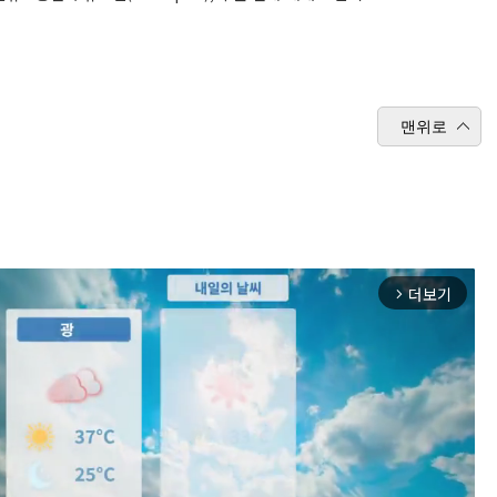
맨위로
더보기
arrow_forward_ios