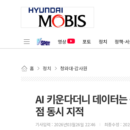
영상
포토
정치
정책·서
홈
정치
청와대·감사원
AI 키운다더니 데이터는
점 동시 지적
기사입력 :
2026년03월26일 22:46
최종수정 :
20