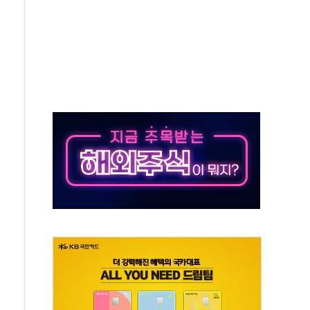
...석유·가스주 올랐지만 빈그룹이 상쇄
총수요 104.3GW 기록
 위기 고조되는 또 다른 중동 화약고
름나기 [뉴스핌 줌인]
 실시
 온열질환자 2872명
 與 내부서 '총선·대선 직격탄' 우려
궤도'