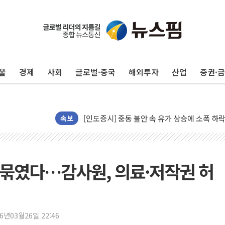
울
경제
사회
글로벌·중국
해외투자
산업
증권·
이란와이어 "이란 최고지도자 위독…곧 사망해
남동발전, 해남군에 국내 최대 규모 400MW 
[인도증시] 중동 불안 속 유가 상승에 소폭 하락
속보
황희 '폐버스 청년주택' SNS 글 역풍에 "정부
폭염 누그러지고 가뭄 숙지나...경북동해안권 8
사우디·튀르키예·파키스탄, '공동방위협정' 체
 묶였다…감사원, 의료·저작권 허
신길동 신축도 3.3㎡당 7250만원…써밋 클라
용산공원·그린벨트로 또 충돌…반복되는 국토부
[AI 부동산 투데이] 특공 전략도 '극과 극'…
[코인시황] 비트코인 6만4000달러대 횡보…고
26년03월26일 22:46