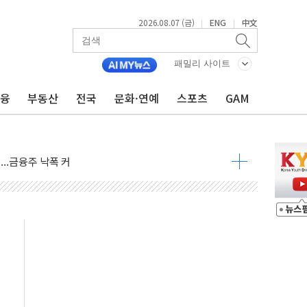
2026.08.07 (금)
ENG
中文
|
|
패밀리 사이트
금융
부동산
전국
문화·연예
스포츠
GAM
도 놀랍지 않아"
태양광 착공…여의도 1.6배 규모
...금융주 낙폭 커
정책 아냐" 해명
~9일 최대 100mm 호우
결… 수니파 국가들의 새 안보 협력 구도
비온 59㎡ 18억원대
-서울시 '정책 엇박자'
생애최초만 경쟁 치열
래·ETF 매수에도 고유가·금리·입법 지연 '삼중 부담'