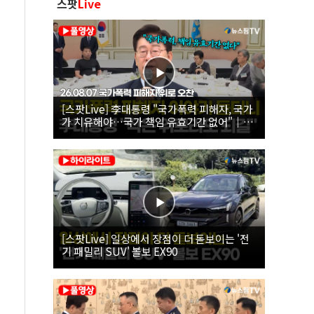
스팟
Live
[스팟Live] 李대통령 "국가폭력 피해자, 국가
가 치유해야…국가 책임 유효기간 없어"｜
26.08.07 국가폭력 피해자 위로 오찬
[스팟Live] 일상에서 장점이 더 돋보이는 '전
기 패밀리 SUV' 볼보 EX90