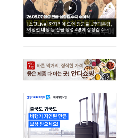
[스팟Live] 한자리에 모인 장군들...李대통령,
이상렬 대장 등 진급 장성 4명에 삼정검 수치
직접 수여｜26.08.07 장성 진급·삼정검 수치
수여식