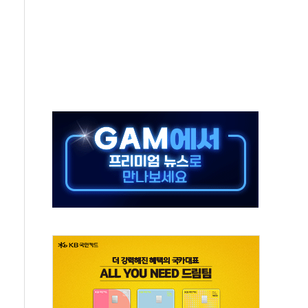
체주 '활짝'
스닥 선물 1%대 상승
상 기대 후퇴
·태양광주↑ VS 트레이드데스크·웬디스↓
 끝까지 찾겠다"
중 완화 전환점"