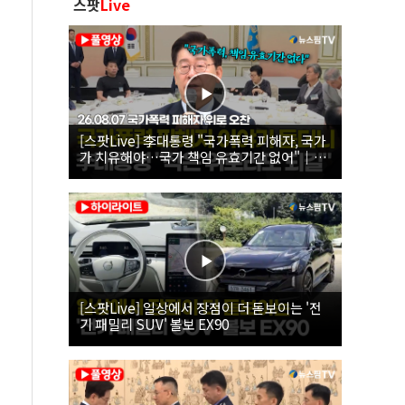
스팟
Live
[스팟Live] 李대통령 "국가폭력 피해자, 국가
가 치유해야…국가 책임 유효기간 없어"｜
26.08.07 국가폭력 피해자 위로 오찬
[스팟Live] 일상에서 장점이 더 돋보이는 '전
기 패밀리 SUV' 볼보 EX90