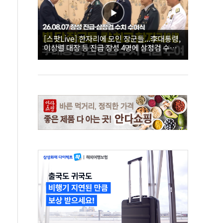
[스팟Live] 한자리에 모인 장군들...李대통령,
이상렬 대장 등 진급 장성 4명에 삼정검 수치
직접 수여｜26.08.07 장성 진급·삼정검 수치
수여식