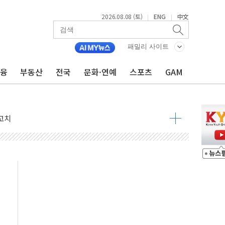
2026.08.08 (토)
ENG
中文
|
|
패밀리 사이트
금융
부동산
전국
문화·연예
스포츠
GAM
 정청래 격차 확대'
타진
최고치
 요구
낮아지며 상승… STOXX 600 지수는 나흘 연속 최고치
세
엘·이란 위협에 맞설 자체 억지력 강화
동
톱'… 美 해상봉쇄 영향
각