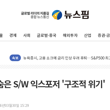
울
경제
사회
글로벌·중국
해외투자
산업
증권·
민주, 오늘 제주·인천 경선 결과 발표...'김민석 재역전 vs
한상협, 업계 개인정보 보안 새판 짠다…'자율규제단체' 
뉴욕증시, 고용 쇼크에 금리 인상 우려 후퇴…S&P500 
트럼프, 쿡 연준 이사 해임 재추진…"26일까지 의혹 소명"
속보
유럽증시, 美 고용 예상 밖 부진에 연준 금리 인상 가능성 
미 연준 매파 기세 꺾이나…고용 감소에 9월 동결 전망 우
[종합] 이슬람 수니파 3국, '공동방위협정' 체결… 이스라
 숨은 S/W 익스포저 '구조적 위기'
트럼프, 백신·자폐증 행정명령 검토…"이르면 다음 주"
美 항소법원, 백악관 무도회장 공사 중단 명령…트럼프 제
이란 핵심 원유 수출항 '하르그섬', 최근 1주일 이상 '올스
26년03월30일 15:29
美 고용 쇼크에 엔화 장중 급등…시장은 "또 개입했나" 촉