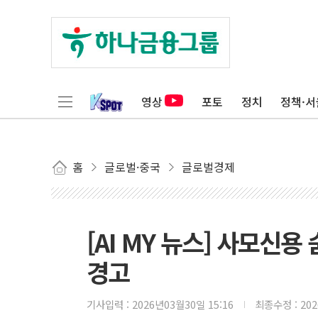
영상
포토
정치
정책·서
홈
글로벌·중국
글로벌경제
[AI MY 뉴스] 사모신용
경고
기사입력 :
2026년03월30일 15:16
최종수정 :
20