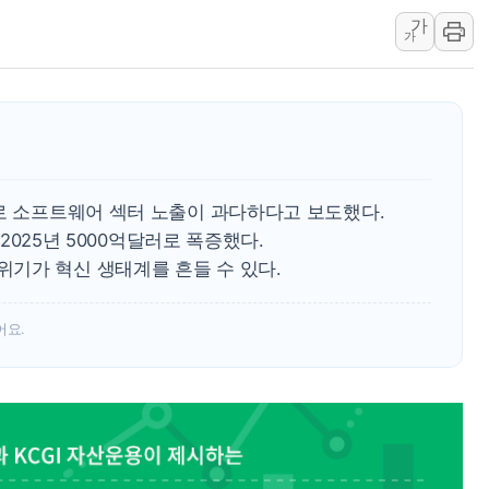
가
[AI MY 뉴스] 뉴욕 반도체주 프리뷰...美 고용 쇼크에 반도
가
뉴욕증시 프리뷰, 美 고용 쇼크에 금리 인상 우려 후퇴…나
[종합] 美 7월 고용 2만3000명 감소 '쇼크'…9월 금리 인
[사진] 이슬람 수니파 3개국, 공동방위협정 체결
뉴욕증시 개장 전 특징주...아틀라시안·클라우드플레어
보훈부, 미 DPAA와 MOU… "6·25 미군 실종자 7359명
으로 소프트웨어 섹터 노출이 과다하다고 보도했다.
트럼프 "금리 내려야"…파월 때와 달리 워시엔 톤 낮춰
 2025년 5000억달러로 폭증했다.
특정 정치인 측근 포항시 정책특보 내정설...포항시 '시끌'
기가 혁신 생태계를 흔들 수 있다.
李 "해남 태양광, 대한민국 다음 100년 밑거름…수도권 집
어요.