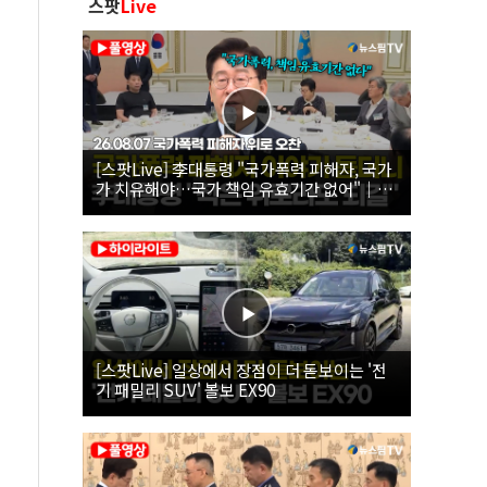
스팟
Live
[스팟Live] 李대통령 "국가폭력 피해자, 국가
가 치유해야…국가 책임 유효기간 없어"｜
26.08.07 국가폭력 피해자 위로 오찬
[스팟Live] 일상에서 장점이 더 돋보이는 '전
기 패밀리 SUV' 볼보 EX90