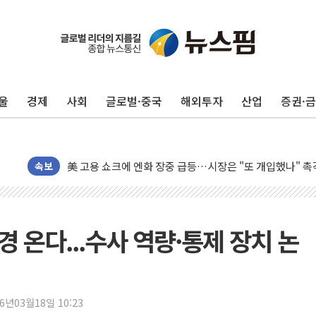
유럽증시, 美 고용 예상 밖 부진에 연준 금리 인상 가능성 
미 연준 매파 기세 꺾이나…고용 감소에 9월 동결 전망 우
[종합] 이슬람 수니파 3국, '공동방위협정' 체결… 이스라
울
경제
사회
글로벌·중국
해외투자
산업
증권·
트럼프, 백신·자폐증 행정명령 검토…"이르면 다음 주"
美 항소법원, 백악관 무도회장 공사 중단 명령…트럼프 제
이란 핵심 원유 수출항 '하르그섬', 최근 1주일 이상 '올스
美 고용 쇼크에 엔화 장중 급등…시장은 "또 개입했나" 촉
속보
[AI MY 뉴스] 뉴욕 반도체주 프리뷰...美 고용 쇼크에 반도
뉴욕증시 프리뷰, 美 고용 쇼크에 금리 인상 우려 후퇴…나
[종합] 美 7월 고용 2만3000명 감소 '쇼크'…9월 금리 인
경 온다...수사 역량·통제 장치 논
[사진] 이슬람 수니파 3개국, 공동방위협정 체결
뉴욕증시 개장 전 특징주...아틀라시안·클라우드플레어
보훈부, 미 DPAA와 MOU… "6·25 미군 실종자 7359명
26년03월18일 10:23
트럼프 "금리 내려야"…파월 때와 달리 워시엔 톤 낮춰