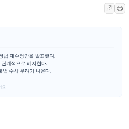
가
특정 정치인 측근 포항시 정책특보 내정설...포항시 '시끌'
가
李 "해남 태양광, 대한민국 다음 100년 밑거름…수도권 집
李 대통령, '6시간 마라톤 부동산 2차 회의' 주재… "전폭
트럼프, 中 겨냥 폴리실리콘 관세 15% 부과…美 태양광주
[사진] 빈살만과 에르도안의 만남
이란와이어 "이란 최고지도자 위독…곧 사망해도 놀랍지 
청법 재수정안을 발표했다.
 단계적으로 폐지한다.
불법 수사 우려가 나온다.
어요.