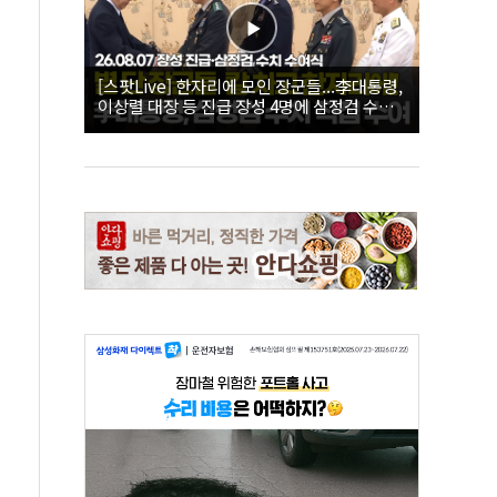
[스팟Live] 한자리에 모인 장군들...李대통령,
이상렬 대장 등 진급 장성 4명에 삼정검 수치
직접 수여｜26.08.07 장성 진급·삼정검 수치
수여식