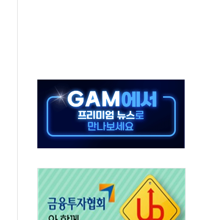
중 완화 전환점"
적 공급 확대·속도전 총력"
 급등
않아"