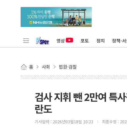
영상
포토
정치
정책·서
홈
사회
법원·검찰
검사 지휘 뺀 2만여 특사
란도
기사입력 :
2026년03월18일 10:23
최종수정 :
20