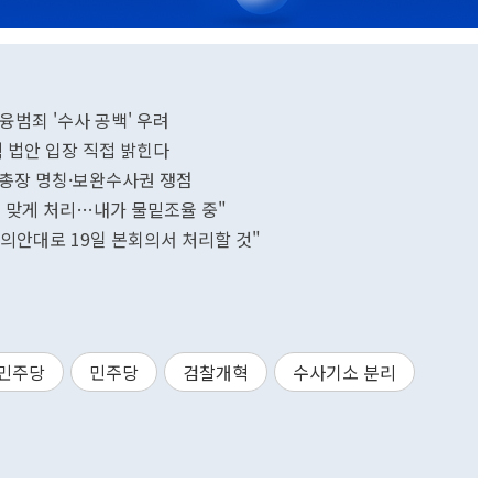
융범죄 '수사 공백' 우려
 법안 입장 직접 밝힌다
검찰총장 명칭·보완수사권 쟁점
 맞게 처리…내가 물밑조율 중"
협의안대로 19일 본회의서 처리할 것"
민주당
민주당
검찰개혁
수사기소 분리