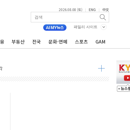
2026.08.08 (토)
ENG
中文
|
|
낮아지며 상승… STOXX 600 지수는 나흘 연속 최고치
세
패밀리 사이트
엘·이란 위협에 맞설 자체 억지력 강화
금융
부동산
전국
문화·연예
스포츠
GAM
동
톱'… 美 해상봉쇄 영향
각
체주 '활짝'
스닥 선물 1%대 상승
상 기대 후퇴
·태양광주↑ VS 트레이드데스크·웬디스↓
 끝까지 찾겠다"