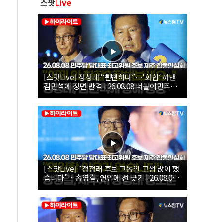
스팟
Live
[스팟Live] 정청래 “뻔뻔하다”…‘화합’ 꺼낸
김민석에 정면 반격 | 26.08.08 더불어민주당
당대표·최고위원 후보 제주 합동연설회
[스팟Live] “정청래 후보 그동안 고생 많이 했
습니다”…송영길, 연임에 선 긋기 | 26.08.08
더불어민주당 당대표·최고위원 후보 제주 합
동연설회