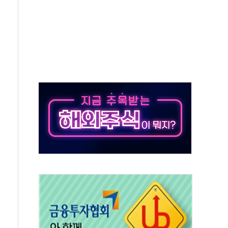
사망 23명…정부, 비상대응기구 가동
, 수도 베이징도 부동산 규제 철폐
위 상승으로 피서객 7명 고립…전원 구조
별똥별 멍' 운영…페르세우스 유성우 관측
시간당 50mm 이상 폭우…호우경보 발효
0대 숨져…온열질환 여부 조사
능시험 오전 집중 편성…체감온도 38도 넘으면 중단
누르기 방지법' 전면 재검토 지시
시간당 20~30mm 강한 비...가뭄 해소될 듯