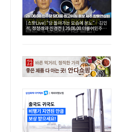
[스팟Live] “당 돌아가는 모습에 분노”…김민
석, 정청래와 신경전 | 26.08.08 더불어민주당
당대표·최고위원 후보 제주 합동연설회