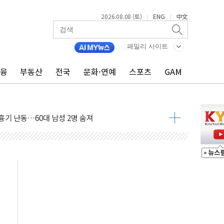
2026.08.08 (토)
ENG
中文
|
|
패밀리 사이트
금융
부동산
전국
문화·연예
스포츠
GAM
 최대 50㎜ 폭우…강원 동해안 강한 비 어어져
…60대 환경미화원 수거차에 치여 사망
흉기 난동…60대 남성 2명 숨져
손해 보는 일 없게"…'결혼 페널티' 22개 과제 손본다
서 모터보트 전복…1명 사망·1명 실종
자 기림의 날 참석..."국제적 시민 연대로 목소리 내야"
질 중 실종 60대 나흘만에 숨진 채 발견
 흉기 살해 10대 아들 체포
 '뻔뻔' 받아친 정청래…제주 연설서 신경전 고조
재검토 지시…與 "적극 환영"·野 "졸속 국정"
주의보…10일까지 최대 3.5m 높은 물결