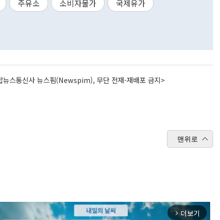
주유소
소비자물가
국제유가
뉴스통신사 뉴스핌(Newspim), 무단 전재-재배포 금지>
맨위로
더보기
arrow_forward_ios