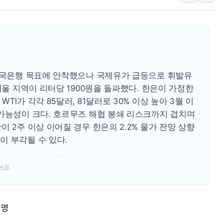
연일 폭염에 온열질환 
中 전방위 아파트 부양
인제 용대리 계곡서 수
동해시, 11~14일 '
강원 중·남부 동해안 
 한국은행 목표에 안착했으나 국제유가 급등으로 휘발유
청양 밭에서 일하던 9
서울 지역이 리터당 1900원을 돌파했다. 한은이 가정한
I가 각각 85달러, 81달러로 30% 이상 높아 3월 이
폭염에 車 운전면허 기
 가능성이 크다. 호르무즈 해협 봉쇄 리스크까지 겹치며
李대통령, 'ISA·주가
 2주 이상 이어질 경우 한은의 2.2% 물가 전망 상향
'호우 특보' 경북 울진 
이 부각될 수 있다.
어요.
조명