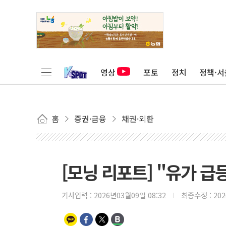
영상
포토
정치
정책·서
홈
증권·금융
채권·외환
[모닝 리포트] "유가 급
기사입력 :
2026년03월09일 08:32
최종수정 :
20