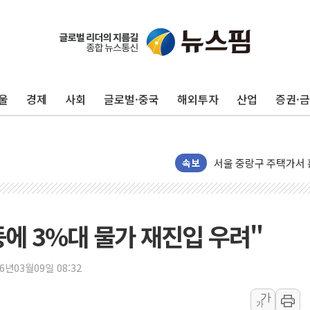
울
경제
사회
글로벌·중국
해외투자
산업
증권·
강릉·동해·삼척 시간당
폐기물 수거하다 참변
서울 중랑구 주택가서 
속보
李대통령 "결혼 때문에 
여수 오동도 인근 해상
추미애, '위안부' 피해
등에 3%대 물가 재진입 우려"
인천 선재도 갯벌서 해루
인천서 말다툼 중 어머니
'화합' 꺼낸 김민석에
26년03월09일 08:32
李대통령, ISA 개편 
가
가
동해중부 전 해상 풍랑