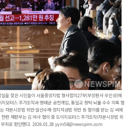
 대합실을 찾은 시민들이 서울중앙지법 형사합의27부(부장판사 우인성)에
이치모터스 주가조작과 명태균 공천개입, 통일교 청탁·뇌물 수수 의혹 혐
부는 자본시장법 위반·알선수재·정치자금법 위반 등 혐의를 받는 김 씨에
다. 한편 재판부는 김 여사 혐의 중 도이치모터스 주가조작(자본시장법 위
죄로 판단했다. 2026.01.28 yym58@newspim.com