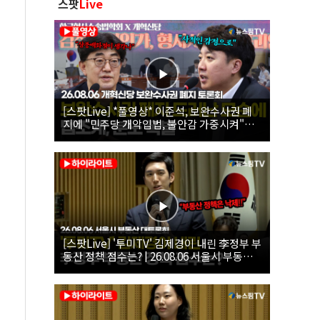
스팟
Live
[스팟Live] *풀영상* 이준석, 보완수사권 폐
지에 "민주당 개악입법, 불안감 가중시켜"｜
26.08.06 개혁신당 보완수사권 폐지 토론회
[스팟Live] '투미TV' 김제경이 내린 李정부 부
동산 정책 점수는? | 26.08.06 서울시 부동산
대토론회