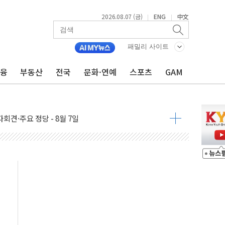
2026.08.07 (금)
ENG
中文
|
|
우 5거래일 랠리 '마침표'
의 막바지.."美와 직접 협상 없어"
패밀리 사이트
민석 후보 - 8월 7일
금융
부동산
전국
문화·연예
스포츠
GAM
차 회의…주택 공급 대책 막바지 조율할 듯
회견·주요 정당 - 8월 7일
 제한 추진…美 "통행 막을 권한 없어"
 상승… "2분기 기업 순이익 21% 증가" 전망
 나토 회원국 공격 검토… 거짓 깃발 작전"
재회…로봇·AI 데이터센터·모빌리티 구체화
·아이온큐·도어대시↑ VS 샌디스크·피그마·앱러빈↓
 반대…상법·자본시장법 개정 논의"
 차익실현 속 혼조세...웨스턴디지털·샌디스크↓
에 긴급 안보 점검회의