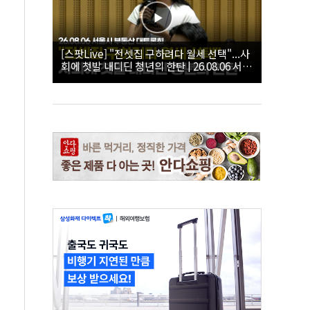
[스팟Live] "전셋집 구하려다 월세 선택"...사
회에 첫발 내디딘 청년의 한탄 | 26.08.06 서울
시 부동산 대토론회