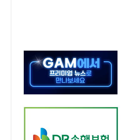
호르무즈 재개방 기대에 강세
조까지, 상승...호실적 보고 기업 상승세 뚜렷
인 '사파리' 공격… 시민들 공포감 극대화 전략
' 임시 주총 기대감에 홀로 상한가…마진 잔액은 사상 최고
버리지 위험수위…숨은 차입이 더 큰 변수"
대응 1단계 진압 중