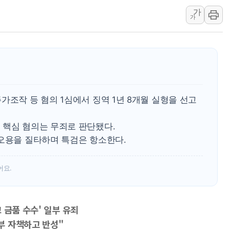
가
금값 7주 만에 최고…美 고용 둔화·
가
[인도증시] 중동 긴장 완화에 실적 호
러, 1인칭시점 드론으로 우크라 민간
[베트남 증시] 지수 하락 속 'DGC
'월가의 황제' 다이먼 "금융시장 레
양주 섬유염색공장서 화재 1명 중상…
가조작 등 혐의 1심에서 징역 1년 8개월 실형을 선고
 핵심 혐의는 무죄로 판단됐다.
 오용을 질타하며 특검은 항소한다.
어요.
 금품 수수' 일부 유죄
부 자책하고 반성"