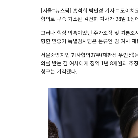
[서울=뉴스핌] 홍석희 박민경 기자 = 도이치
혐의로 구속 기소된 김건희 여사가 28일 1심
그러나 핵심 의혹이었던 주가조작 및 여론조사 
형한 민중기 특별검사팀은 본류인 김 여사 재
서울중앙지법 형사합의27부(재판장 우인성)는
의를 받는 김 여사에게 징역 1년 8개월과 추징
청구는 기각됐다.