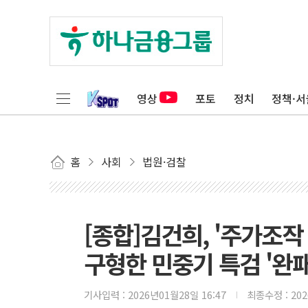
영상
포토
정치
정책·서
홈
사회
법원·검찰
[종합]김건희, '주가조작
구형한 민중기 특검 '완패
기사입력 :
2026년01월28일 16:47
최종수정 :
20