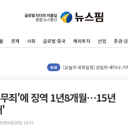
뉴욕증시, 유가·금리 부담에 하락…다
이란, 오만과 호르무즈 해협 재개방 합
[민주 당권주자 일정] 송영길·정청래·김
울
경제
사회
글로벌·중국
해외투자
산업
증권·
李대통령, 오늘 부동산 정책 점검 2
[오늘의 정치일정] 8월 7일(금)
[오늘의 국회일정] 상임위·세미나·기자
이란, 美·이스라엘 선박 호르무즈 통항
속보
유럽증시, 견조한 실적 소화하며 대부분
리투아니아 국방 "러, 우크라 드론으로
구광모, 내주 실리콘밸리서 젠슨 황 
 무죄'에 징역 1년8개월…15년
뉴욕증시 개장 전 특징주...모더나
'
김정관 장관 "영업이익 N% 성과급
뉴욕증시 프리뷰, 미 주가선물 AI주
26년04월28일 10:01
청와대, 북한 단거리 탄도미사일 발사