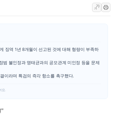
가
보훈부, 미 DPAA와 MOU… "6·25 미군 실종자 7359명
가
트럼프 "금리 내려야"…파월 때와 달리 워시엔 톤 낮춰
특정 정치인 측근 포항시 정책특보 내정설...포항시 '시끌'
李 "해남 태양광, 대한민국 다음 100년 밑거름…수도권 집
李 대통령, '6시간 마라톤 부동산 2차 회의' 주재… "전폭
트럼프, 中 겨냥 폴리실리콘 관세 15% 부과…美 태양광주
 징역 1년 8개월이 선고된 것에 대해 형량이 부족하
[사진] 빈살만과 에르도안의 만남
이란와이어 "이란 최고지도자 위독…곧 사망해도 놀랍지 
정범 불인정과 명태균과의 공모관계 미인정 등을 문제
결이라며 특검의 즉각 항소를 촉구했다.
어요.
결"