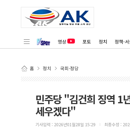
영상
포토
정치
정책·서
홈
정치
국회·정당
민주당 "김건희 징역 1
세우겠다"
기사입력 :
2026년01월28일 15:29
최종수정 :
20