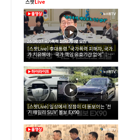
스팟
Live
[스팟Live] 李대통령 "국가폭력 피해자, 국가
가 치유해야…국가 책임 유효기간 없어"｜
26.08.07 국가폭력 피해자 위로 오찬
[스팟Live] 일상에서 장점이 더 돋보이는 '전
기 패밀리 SUV' 볼보 EX90