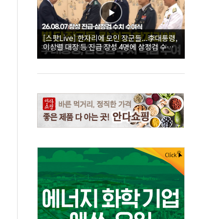
[스팟Live] 한자리에 모인 장군들...李대통령,
이상렬 대장 등 진급 장성 4명에 삼정검 수치
직접 수여｜26.08.07 장성 진급·삼정검 수치
수여식