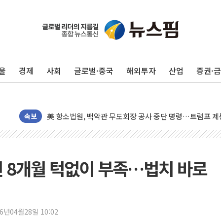
유럽증시, 美 고용 예상 밖 부진에 연준 금리 인상 가능성 
울
경제
사회
글로벌·중국
해외투자
산업
증권·
미 연준 매파 기세 꺾이나…고용 감소에 9월 동결 전망 우
[종합] 이슬람 수니파 3국, '공동방위협정' 체결… 이스라
트럼프, 백신·자폐증 행정명령 검토…"이르면 다음 주"
美 항소법원, 백악관 무도회장 공사 중단 명령…트럼프 제
속보
이란 핵심 원유 수출항 '하르그섬', 최근 1주일 이상 '올스
美 고용 쇼크에 엔화 장중 급등…시장은 "또 개입했나" 촉
[AI MY 뉴스] 뉴욕 반도체주 프리뷰...美 고용 쇼크에 반도
년 8개월 턱없이 부족…법치 바로
뉴욕증시 프리뷰, 美 고용 쇼크에 금리 인상 우려 후퇴…나
[종합] 美 7월 고용 2만3000명 감소 '쇼크'…9월 금리 인
[사진] 이슬람 수니파 3개국, 공동방위협정 체결
26년04월28일 10:02
뉴욕증시 개장 전 특징주...아틀라시안·클라우드플레어