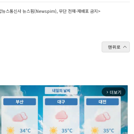
뉴스통신사 뉴스핌(Newspim), 무단 전재-재배포 금지>
맨위로
더보기
arrow_forward_ios