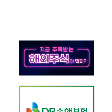
 끝까지 찾겠다"
중 완화 전환점"
적 공급 확대·속도전 총력"
 급등
않아"