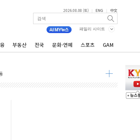
2026.08.08 (토)
ENG
中文
|
|
패밀리 사이트
낮아지며 상승… STOXX 600 지수는 나흘 연속 최고치
금융
부동산
전국
문화·연예
스포츠
GAM
세
엘·이란 위협에 맞설 자체 억지력 강화
동
톱'… 美 해상봉쇄 영향
각
체주 '활짝'
스닥 선물 1%대 상승
상 기대 후퇴
·태양광주↑ VS 트레이드데스크·웬디스↓