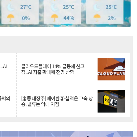
Mute
.AI
클라우드플레어 14% 급등해 신고
점...AI 지출 확대에 전망 상향
 동력의
[홍콩 대장주] 메이퇀② 실적은 고속 상
승, 밸류는 역대 저점