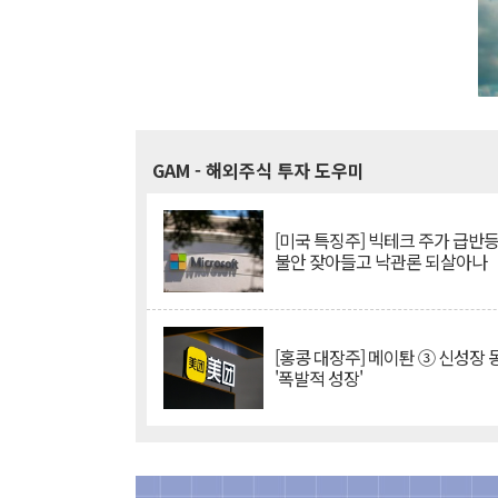
GAM
- 해외주식 투자 도우미
[미국 특징주] 빅테크 주가 급반등..
불안 잦아들고 낙관론 되살아나
[홍콩 대장주] 메이퇀 ③ 신성장
'폭발적 성장'