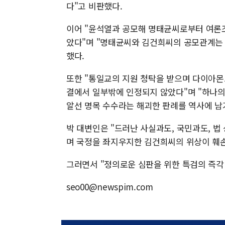
다"고 비판했다.
이어 "윤석열과 공모해 명태균씨로부터 여론
았다"며 "명태균씨와 김건희씨의 공모관계는
했다.
또한 "통일교의 지원 청탁을 받으며 다이아몬
결에서 일부밖에 인정되지 않았다"며 "하나의
알선 명목 수수라는 해괴한 판례를 역사에 남
박 대변인은 "드러난 사실과도, 국민과도, 법
며 국정을 좌지우지한 김건희씨의 위상이 훼
그러면서 "정의로운 심판을 위한 특검의 즉각
seo00@newspim.com