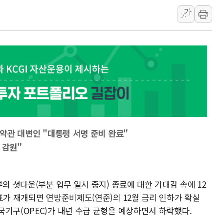
가
[인도증시] 중동 불안 속 유가 상승에 소폭 하락
가
황희 '폐버스 청년주택' SNS 글 역풍에 "정
폭염 누그러지고 가뭄 숙지나...경북동해안권 8
사우디·튀르키예·파키스탄, '공동방위협정' 
신길동 신축도 3.3㎡당 7250만원…써밋 클라
용산공원·그린벨트로 또 충돌…반복되는 국토부
백악관 대변인 "대통령 서명 준비 완료"
 감원"
의 셧다운(부분 업무 일시 중지) 종료에 대한 기대감 속에 12
표가 재개되면 연방준비제도(연준)의 12월 금리 인하가 확실
국기구(OPEC)가 내년 수급 균형을 예상하면서 하락했다.