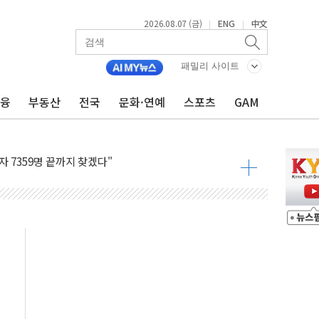
2026.08.07 (금)
ENG
中文
|
|
용 쇼크에 반도체주 '활짝'
우려 후퇴…나스닥 선물 1%대 상승
패밀리 사이트
…9월 금리 인상 기대 후퇴
금융
부동산
전국
문화·연예
스포츠
GAM
체결
라우드플레어·태양광주↑ VS 트레이드데스크·웬디스↓
종자 7359명 끝까지 찾겠다"
 톤 낮춰
항시 '시끌'
름…수도권 집중 완화 전환점"
 주재… "전폭적 공급 확대·속도전 총력"
…美 태양광주 급등
해도 놀랍지 않아"
태양광 착공…여의도 1.6배 규모