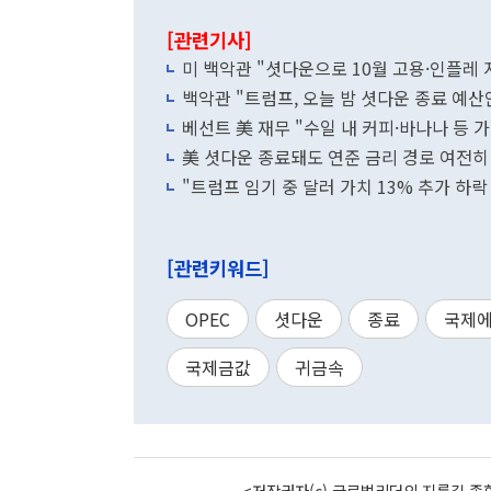
[관련기사]
미 백악관 "셧다운으로 10월 고용·인플레 
백악관 "트럼프, 오늘 밤 셧다운 종료 예산안
베선트 美 재무 "수일 내 커피·바나나 등 
美 셧다운 종료돼도 연준 금리 경로 여전히 
"트럼프 임기 중 달러 가치 13% 추가 하락
[관련키워드]
OPEC
셧다운
종료
국제
국제금값
귀금속
<저작권자(c) 글로벌리더의 지름길 종합