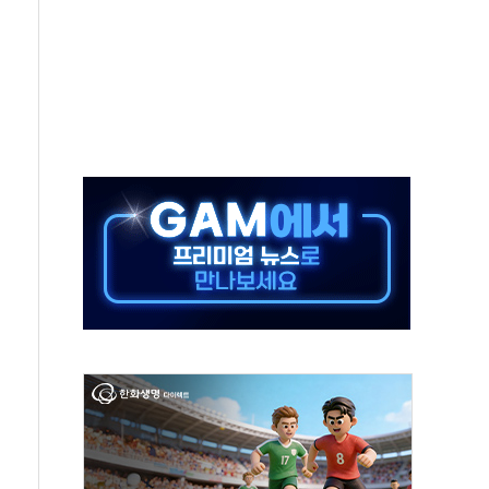
...금융주 낙폭 커
부정책 아냐" 해명
~9일 최대 100mm 호우
체결… 수니파 국가들의 새 안보 협력 구도
비온 59㎡ 18억원대
-서울시 '정책 엇박자'