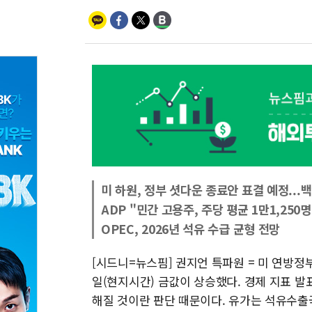
미 하원, 정부 셧다운 종료안 표결 예정...
ADP "민간 고용주, 주당 평균 1만1,250명
OPEC, 2026년 석유 수급 균형 전망
[시드니=뉴스핌] 권지언 특파원 = 미 연방정부
일(현지시간) 금값이 상승했다. 경제 지표 발
해질 것이란 판단 때문이다. 유가는 석유수출