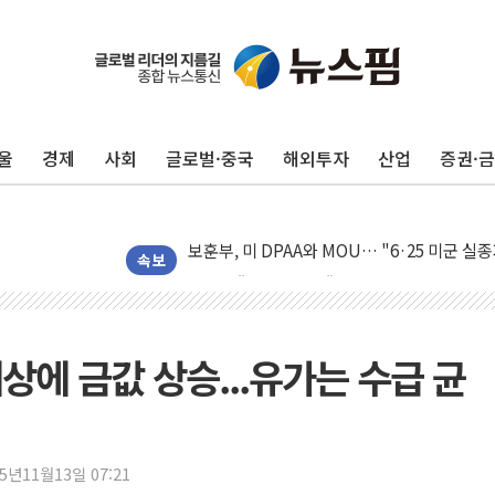
[AI MY 뉴스] 뉴욕 반도체주 프리뷰...美 고
뉴욕증시 프리뷰, 美 고용 쇼크에 금리 인상 
[종합] 美 7월 고용 2만3000명 감소 '쇼크'
울
경제
사회
글로벌·중국
해외투자
산업
증권·
[사진] 이슬람 수니파 3개국, 공동방위협정 
뉴욕증시 개장 전 특징주...아틀라시안·클
보훈부, 미 DPAA와 MOU… "6·25 미군 실
트럼프 "금리 내려야"…파월 때와 달리 워시엔
속보
특정 정치인 측근 포항시 정책특보 내정설...포
李 "해남 태양광, 대한민국 다음 100년 밑거
李 대통령, '6시간 마라톤 부동산 2차 회의'
예상에 금값 상승...유가는 수급 균
트럼프, 中 겨냥 폴리실리콘 관세 15% 부과
[사진] 빈살만과 에르도안의 만남
이란와이어 "이란 최고지도자 위독…곧 사망
25년11월13일 07:21
남동발전, 해남군에 국내 최대 규모 400MW 