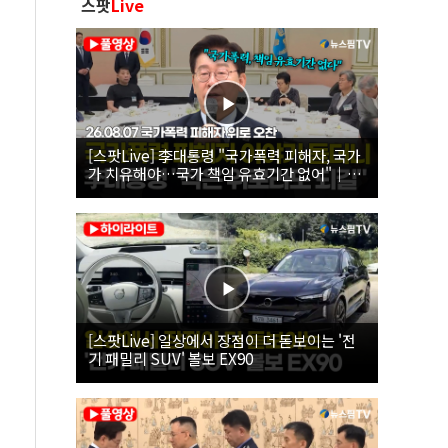
스팟
Live
[스팟Live] 李대통령 "국가폭력 피해자, 국가
가 치유해야…국가 책임 유효기간 없어"｜
26.08.07 국가폭력 피해자 위로 오찬
[스팟Live] 일상에서 장점이 더 돋보이는 '전
기 패밀리 SUV' 볼보 EX90