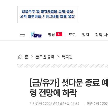
영상
포토
정치
정책·서
홈
글로벌·중국
특파원
[금/유가] 셧다운 종료 
형 전망에 하락
기사입력 :
2025년11월13일 05:39
최종수정 :
20