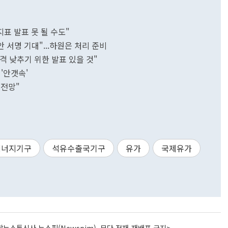
지표 발표 못 될 수도"
 서명 기대"...하원은 처리 준비
가격 낮추기 위한 발표 있을 것"
'안갯속'
 전망"
에너지기구
석유수출국기구
유가
국제유가
뉴스통신사 뉴스핌(Newspim), 무단 전재-재배포 금지>