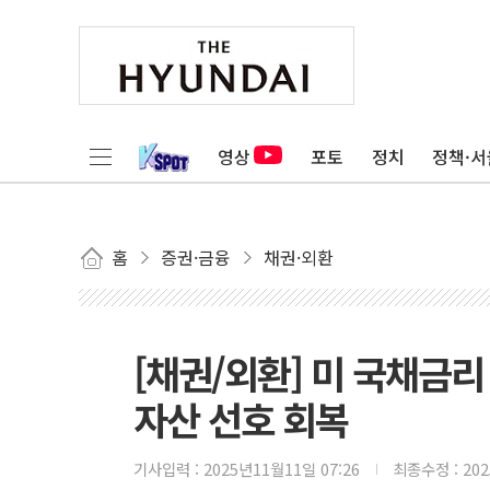
영상
포토
정치
정책·서
홈
증권·금융
채권·외환
[채권/외환] 미 국채금
자산 선호 회복
기사입력 :
2025년11월11일 07:26
최종수정 :
20