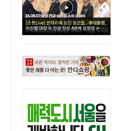
[스팟Live] 한자리에 모인 장군들...李대통령,
이상렬 대장 등 진급 장성 4명에 삼정검 수치
직접 수여｜26.08.07 장성 진급·삼정검 수치
수여식