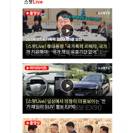
스팟
Live
[스팟Live] 李대통령 "국가폭력 피해자, 국가
가 치유해야…국가 책임 유효기간 없어"｜
26.08.07 국가폭력 피해자 위로 오찬
[스팟Live] 일상에서 장점이 더 돋보이는 '전
기 패밀리 SUV' 볼보 EX90