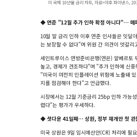
미 국채 10년물 금리 차트, 자료=야후 파이낸스, 2025
◆
연준 "12월 추가 인하 확정 아니다"… 매
10월 말 금리 인하 이후 연준 인사들은 잇달아
는 보장할 수 없다"며 위원 간 의견이 엇갈리
세인트루이스 연방준비은행(연은) 알베르토 
높고, 경제가 견조하다"며 "추가 인하에 신중
"미국이 여전히 인플레이션 위험에 노출돼 있는
지를 점검해야 한다"고 언급했다.
시장에서는 12월 기준금리 25bp 인하 가능성
렵다"는 평가가 우세하다.
◆
셧다운 41일째… 상원, 정부 재개안 첫 관
미국 상원은 9일 임시예산안(CR) 처리에 필요