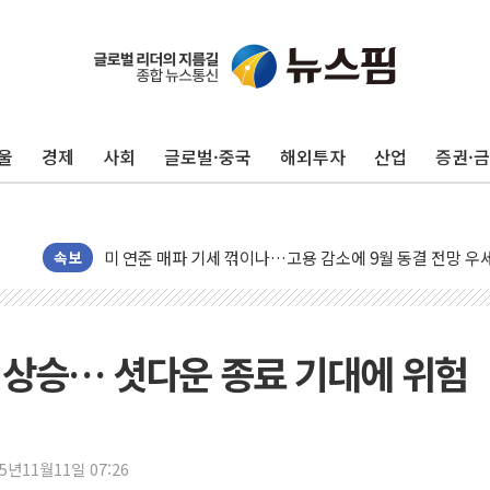
민주, 오늘 제주·인천 경선 결과 발표...'김민석 재역전 vs
한상협, 업계 개인정보 보안 새판 짠다…'자율규제단체' 
뉴욕증시, 고용 쇼크에 금리 인상 우려 후퇴…S&P500 
울
경제
사회
글로벌·중국
해외투자
산업
증권·
트럼프, 쿡 연준 이사 해임 재추진…"26일까지 의혹 소명"
유럽증시, 美 고용 예상 밖 부진에 연준 금리 인상 가능성 
미 연준 매파 기세 꺾이나…고용 감소에 9월 동결 전망 우
[종합] 이슬람 수니파 3국, '공동방위협정' 체결… 이스라
속보
트럼프, 백신·자폐증 행정명령 검토…"이르면 다음 주"
美 항소법원, 백악관 무도회장 공사 중단 명령…트럼프 제
이란 핵심 원유 수출항 '하르그섬', 최근 1주일 이상 '올스
리 상승… 셧다운 종료 기대에 위험
美 고용 쇼크에 엔화 장중 급등…시장은 "또 개입했나" 촉
[AI MY 뉴스] 뉴욕 반도체주 프리뷰...美 고용 쇼크에 반도
뉴욕증시 프리뷰, 美 고용 쇼크에 금리 인상 우려 후퇴…나
25년11월11일 07:26
[종합] 美 7월 고용 2만3000명 감소 '쇼크'…9월 금리 인