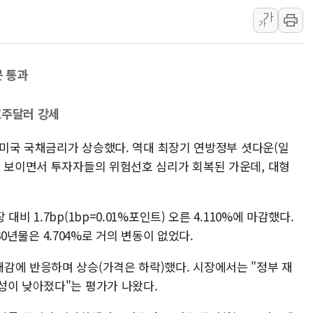
가
[사진] 이슬람 수니파 3개국, 공동방위협정 체결
가
뉴욕증시 개장 전 특징주...아틀라시안·클라우드플레어
보훈부, 미 DPAA와 MOU… "6·25 미군 실종자 7359명
문 통과
트럼프 "금리 내려야"…파월 때와 달리 워시엔 톤 낮춰
특정 정치인 측근 포항시 정책특보 내정설...포항시 '시끌'
호주달러 강세
李 "해남 태양광, 대한민국 다음 100년 밑거름…수도권 집
) 미국 국채금리가 상승했다. 역대 최장기 연방정부 셧다운(일
을 보이면서 투자자들의 위험선호 심리가 회복된 가운데, 대형
비 1.7bp(1bp=0.01%포인트) 오른 4.110%에 마감했다.
 30년물은 4.704%로 거의 변동이 없었다.
감에 반응하며 상승(가격은 하락)했다. 시장에서는 "정부 재
성이 낮아졌다"는 평가가 나왔다.