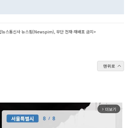
뉴스통신사 뉴스핌(Newspim), 무단 전재-재배포 금지>
맨위로
더보기
arrow_forward_ios