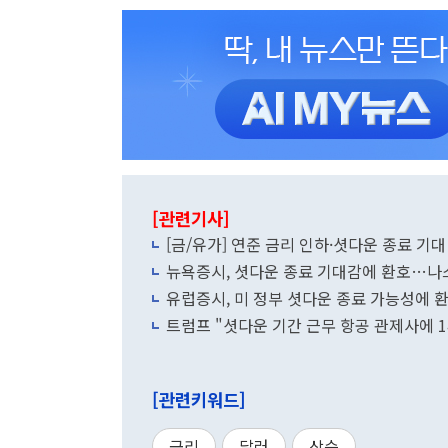
[관련기사]
[금/유가] 연준 금리 인하·셧다운 종료 기
뉴욕증시, 셧다운 종료 기대감에 환호…나스
유럽증시, 미 정부 셧다운 종료 가능성에 
트럼프 "셧다운 기간 근무 항공 관제사에 1
[관련키워드]
금리
달러
상승