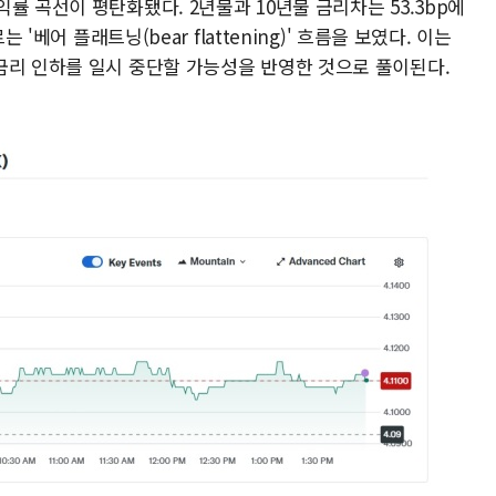
률 곡선이 평탄화됐다. 2년물과 10년물 금리차는 53.3bp에
 '베어 플래트닝(bear flattening)' 흐름을 보였다. 이는
금리 인하를 일시 중단할 가능성을 반영한 것으로 풀이된다.