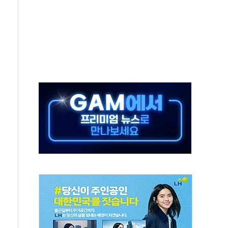
·태양광주↑ VS 트레이드데스크·웬디스↓
 끝까지 찾겠다"
중 완화 전환점"