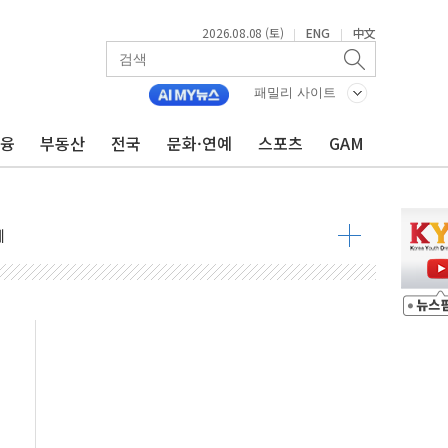
2026.08.08 (토)
ENG
中文
|
|
 정청래 격차 확대'
타진
패밀리 사이트
최고치
금융
부동산
전국
문화·연예
스포츠
GAM
 요구
낮아지며 상승… STOXX 600 지수는 나흘 연속 최고치
세
엘·이란 위협에 맞설 자체 억지력 강화
동
톱'… 美 해상봉쇄 영향
각
체주 '활짝'
스닥 선물 1%대 상승
상 기대 후퇴