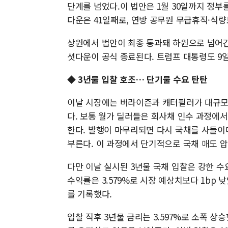
단계를 넘었다.이 법안은 1월 30일까지 정부를
다운은 41일째로, 연방 공무원 무급휴직·식량
상원에서 법안이 최종 통과돼 하원으로 넘어간
셧다운이 공식 종료된다. 트럼프 대통령도 9일
◆
3년물 입찰 호조… 단기물 수요 탄탄
이날 시장에는 버라이즌과 캐터필러가 대규모
다. 보통 월가 딜러들은 회사채 인수 과정에
한다. 발행이 마무리되면 다시 국채를 사들이며 헤
부른다. 이 과정에서 단기적으로 국채 매도 
다만 이날 실시된 3년물 국채 입찰은 강한 수
수익률은 3.579%로 시장 예상치보다 1bp 낮
를 기록했다.
입찰 직후 3년물 금리는 3.597%로 소폭 