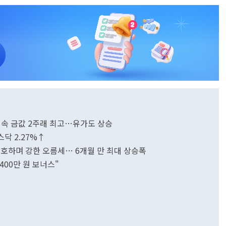
대 속 금값 2주래 최고…유가도 상승
닥 2.27%↑
환호하며 강한 오름세… 6개월 만 최대 상승폭
400만 원 보너스"