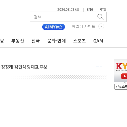
2026.08.08 (토)
ENG
中文
|
|
패밀리 사이트
금융
부동산
전국
문화·연예
스포츠
GAM
산사태 주의보'...경북도, 호우 피해·통제구간 없어
%p' 차 재역전 성공...金 45.42% vs 鄭 44.56%
·정청래·김민석 당대표 후보
 정청래에 승리...47.75% vs 42.08%
과 발표...김민석 47.75% 정청래 42.08%
표...김민석 45.09% 정청래 43.27% 송영길 11.63%
표...김민석 52.64% 정청래 39.89% 송영길 7.47%
0~8.14)
…공습 한계·탄약 부족 현실화