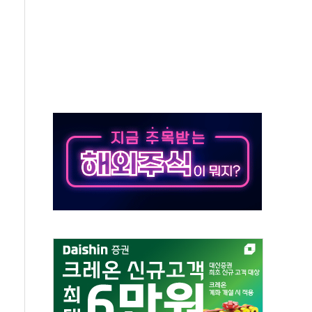
50㎜ 폭우…강원 동해안 강한 비 이어져
 환경미화원 수거차에 치여 사망
동…60대 남성 2명 숨져
보는 일 없게"…'결혼 페널티' 22개 과제 손본다
터보트 전복…1명 사망·1명 실종
의 날 참석..."국제적 시민 연대로 목소리 내야"
 실종 60대 나흘만에 숨진 채 발견
 살해 10대 아들 체포
' 받아친 정청래…제주 연설서 신경전 고조
지시…與 "적극 환영"·野 "졸속 국정"