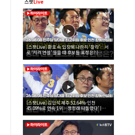
스팟
Live
[스팟Live] 환호 속 입장해 나란히 ‘찰칵’…서
로 ‘저격 연설’ 들을 때 후보들 표정은? |
26.08.08 더불어민주당 당대표·최고위원 후
보 인천 합동연설회
[스팟Live] 김민석 제주 52.64%·인천
45.09%로 연속 1위…정청래 따돌렸다’ |
26.08.08 더불어민주당 당대표·최고위원 후
보 인천 합동연설회