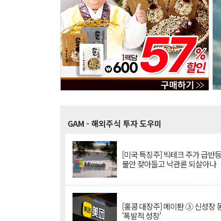
GAM
- 해외주식 투자 도우미
[미국 특징주] 빅테크 주가 급반등..
불안 잦아들고 낙관론 되살아나
[홍콩 대장주] 메이퇀 ③ 신성장
'폭발적 성장'