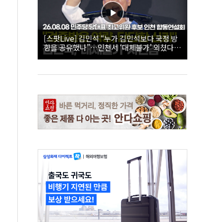
[스팟Live] 김민석 “누가 김민석보다 국정 방
향을 공유했나”…인천서 ‘대체불가’ 외쳤다 |
26.08.08 더불어민주당 당대표·최고위원 후
보 인천 합동연설회