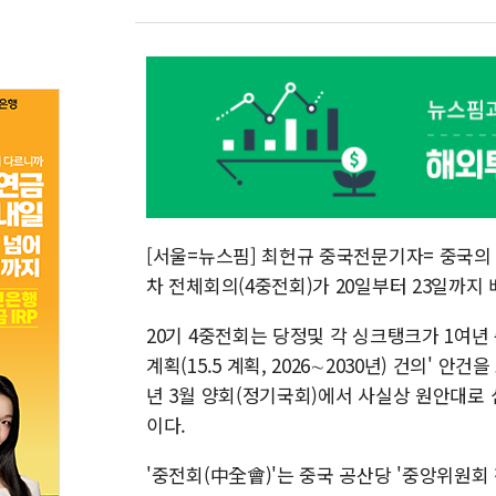
[서울=뉴스핌] 최헌규 중국전문기자= 중국의 
차 전체회의(4중전회)가 20일부터 23일까지
20기 4중전회는 당정및 각 싱크탱크가 1여년
계획(15.5 계획, 2026∼2030년) 건의' 
년 3월 양회(정기국회)에서 사실상 원안대로
이다.
'중전회(中全會)'는 중국 공산당 '중앙위원회