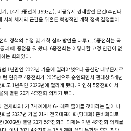
, 14기 3중전회 1993년), 비공유제 경제발전 문건(후진타
국 경제 사회 체제의 근간을 뒤흔든 혁명적인 개혁 정책 결정들이
.
전회 정책의 수정 및 개혁 심화 방안을 다루고, 5중전회는 국
(통과)에 중점을 둬 왔다. 6중전회는 이렇다할 고정 안건이 없
비하는 회의였다.
 출범 1년만인 2023년 가을에 열려야했으나 공산당 내부문제로
. 이런 연유로 4중전회가 2025년으로 순연되면서 관례상 5개년
전회도 1년뒤인 2026년에 열리게 됐다. 자연히 5중전회에서
은 올해 열린 20기 4중전회 의제가 됐다.
 전체회의)'가 7차례에서 6차례로 줄어들 것이라는 말이 나
중전회를 2027년 가을 21차 전국대표대회(당대회) 준비회의로
년(2026년) 열릴 20기 5중전회의 의제는 이번 4중전회 의제를
 이번 20기 4중전회는 15.5 계획 심의 통과와 함께 첨단