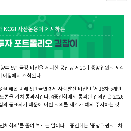
강릉·동해·삼척 시간당 최대 
폐기물 수거하다 참변…60대
서울 중랑구 주택가서 흉기 난
李대통령 "결혼 때문에 손해 
여수 오동도 인근 해상서 모
추미애, '위안부' 피해자 기림
인천 선재도 갯벌서 해루질 중
인천서 말다툼 중 어머니 흉기
향후 5년 국정 비전을 제시할 공산당 제20기 중앙위원회 제4
'화합' 꺼낸 김민석에 '뻔뻔
 베이징에서 개최된다.
李대통령, ISA 개편 재검토 
 준비해온 미래 5년 국민경제 사회발전 비전인 '제15차 5개년
안건을 토론을 거쳐 통과시킨다. 4중전회에서 통과된 건의안은 2026
 심의 공표되기 때문에 이번 회의를 세계가 예의 주시하는 것
 전체회의'를 줄여 부르는 말이다. 1중전회는 '중앙위원회 1차