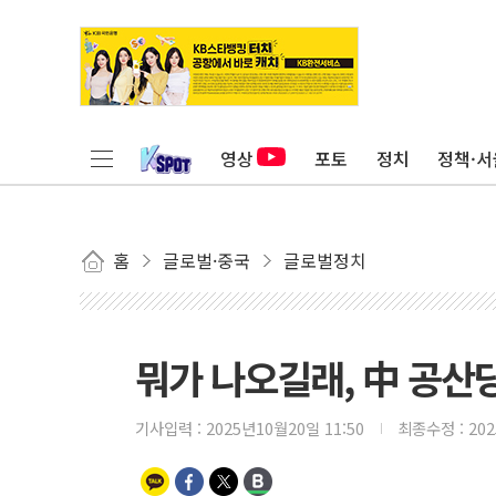
영상
포토
정치
정책·서
홈
글로벌·중국
글로벌정치
뭐가 나오길래, 中 공산
기사입력 :
2025년10월20일 11:50
최종수정 :
20