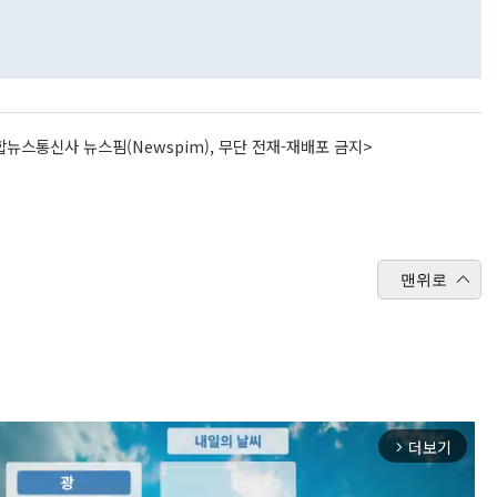
뉴스통신사 뉴스핌(Newspim), 무단 전재-재배포 금지>
맨위로
더보기
arrow_forward_ios