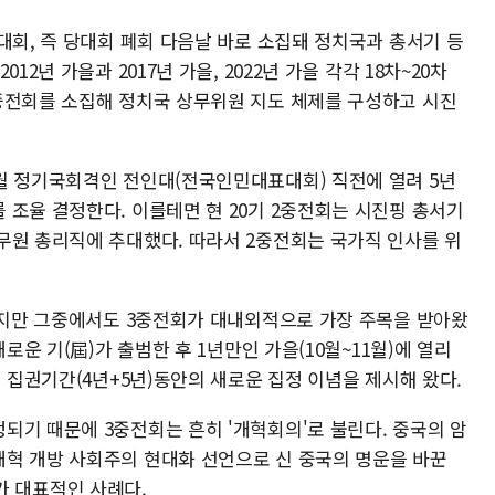
대회, 즉 당대회 폐회 다음날 바로 소집돼 정치국과 총서기 등
2년 가을과 2017년 가을, 2022년 가을 각각 18차~20차
중전회를 소집해 정치국 상무위원 지도 체제를 구성하고 시진
월 정기국회격인 전인대(전국인민대표대회) 직전에 열려 5년
 조율 결정한다. 이를테면 현 20기 2중전회는 시진핑 총서기
무원 총리직에 추대했다. 따라서 2중전회는 국가직 인사를 위
최하지만 그중에서도 3중전회가 대내외적으로 가장 주목을 받아왔
로운 기(屆)가 출범한 후 1년만인 가을(10월~11월)에 열리
년 집권기간(4년+5년)동안의 새로운 집정 이념을 제시해 왔다.
되기 때문에 3중전회는 흔히 '개혁회의'로 불린다. 중국의 암
혁 개방 사회주의 현대화 선언으로 신 중국의 명운을 바꾼
일)가 대표적인 사례다.