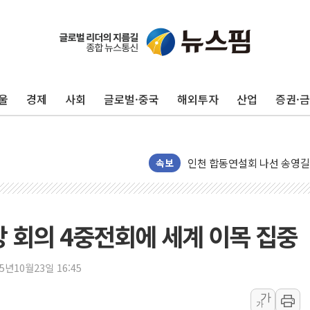
울
경제
사회
글로벌·중국
해외투자
산업
증권·
울진·영덕 '호우특보'-포항 '
[종합] 김민석, 정청래에 '0.86
인천 합동연설회 나선 송영길
속보
김민석, 2주차 제주·인천 경선서
인사하는 김민석 당대표 후보
[속보] 민주, 제주·인천 경선 결
당 회의 4중전회에 세계 이목 집중
[속보] 민주, 인천 경선 결과 발
[속보] 민주, 제주 경선 결과 발
25년10월23일 16:45
이번주 국내 주요 금융일정(8.1
가
美, 이란전 출구전략 만지작
가