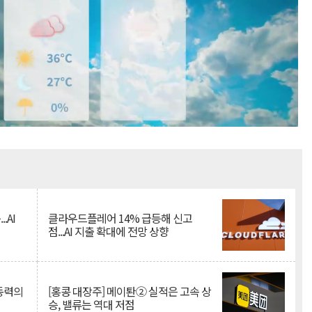
Mute
.AI
클라우드플레어 14% 급등해 신고
점...AI 지출 확대에 전망 상향
 동력의
[홍콩 대장주] 메이퇀② 실적은 고속 상
승, 밸류는 역대 저점