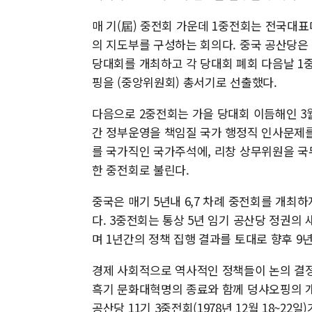
매 기(屆) 중전회 가운데 1중전회는 전국대표
의 지도부를 구성하는 회의다. 중국 공산당은 201
당대회를 개최하고 각 당대회 폐회 다음날 1
핑을 (중앙위원회) 총서기로 선출했다.
다음으로 2중전회는 가을 당대회 이듬해인 3
간 정부운영을 책임질 국가 행정직 인사문제를
를 국가직인 국가주석에, 리창 상무위원을 국
한 중전회로 불린다.
중국은 매기 5년내 6,7 차례 중전회를 개
다. 3중전회는 통상 5년 임기 공산당 정권의 새
며 1년간의 정책 집행 결과를 토대로 향후 9
경제 사회적으로 역사적인 정책들이 논의 결정
흑기 문화대혁명의 종료와 함께 덩샤오핑의 개
공산당 11기 3중전회(1978년 12월 18~22