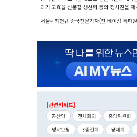
과기 고효율 신품질 생산력 등의 청사진을 제
서울= 최헌규 중국전문기자(전 베이징 특파원) 
[관련키워드]
공산당
전체회의
중앙위원회
덩샤오핑
3중전회
당대회