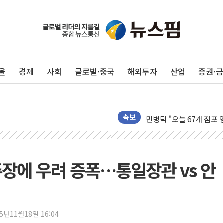
전남광주 화정역 인근 도로
청도 문수리 야산서 산불 
'해병 순직 책임' 임성근 
울
경제
사회
글로벌·중국
해외투자
산업
증권·
헥토이노베이션, 상반기 매
우리은행, 고창해상풍력에 
NH농협은행, 모두투어 
민병덕 "오늘 67개 점포
속보
하나금융이 쏘아 올린 CI
종합특검, '尹 관저 이전 
코스피·코스닥 오전 동반
주장에 우려 증폭…통일장관 vs 안
'입추'인데 연일 찜통더
"최대 2시간 앞서 침수 
유니슨 "국내생산세액공제
25년11월18일 16:04
창호 교체하다 난간 무너