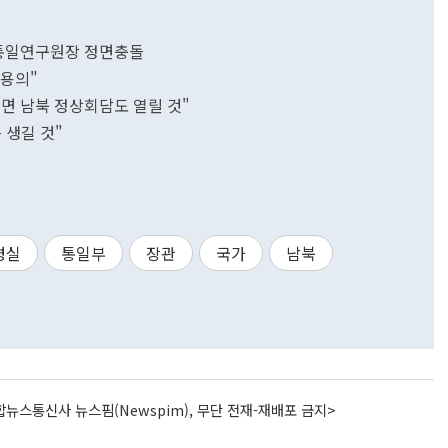
s 통일연구원장 정면충돌
 용의"
면 남북 정상회담도 열릴 것"
 생길 것"
령실
통일부
장관
국가
남북
뉴스통신사 뉴스핌(Newspim), 무단 전재-재배포 금지>