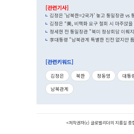
[관련기사]
김정은 '남북한=2국가' 놓고 통일장관 v
김정은 "美, 비핵화 요구 철회 시 마주앉을
정세현 전 통일장관 "북미 정상회담 이뤄지
李대통령 "남북관계 특별한 진전 없지만 틈
[관련키워드]
김정은
북한
정동영
대통
남북관계
<저작권자(c) 글로벌리더의 지름길 종합