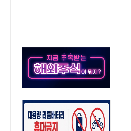
고 재개발·재건축 촉진하는 것이 부동산 정상화"
저 이전 감사 무마' 유병호 감사위원 구속 기소
년 AI 팩토리 매출 본격화
개입...4월 말 '56조원' 사상 최대
스타트업 지원 프로그램 성료
의' 차가원 대표 구속 송치