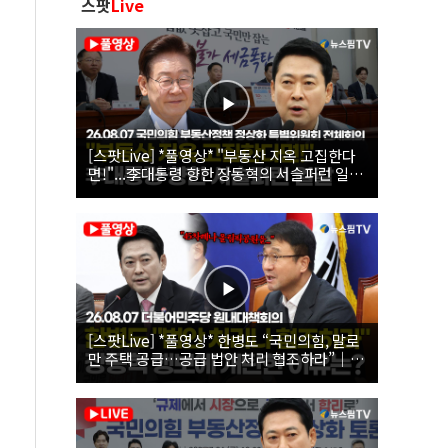
스팟
Live
[스팟Live] *풀영상* "부동산 지옥 고집한다
면!"...李대통령 향한 장동혁의 서슬퍼런 일갈
| 26.08.07 국민의힘 부동산정책 정상화 특별
위원회 전체회의
[스팟Live] *풀영상* 한병도 “국민의힘, 말로
만 주택 공급…공급 법안 처리 협조하라”｜
26.08.07 더불어민주당 원내대책회의