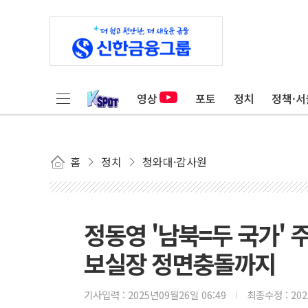
영상
포토
정치
정책·서
홈
정치
청와대·감사원
정동영 '남북=두 국가' 
보실장 정면충돌까지
기사입력 :
2025년09월26일 06:49
최종수정 :
20