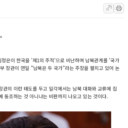
가
장동혁 "규제와 대출 풀
가
[속보] 종합특검, '尹 관
AI에 승부 건 네이버…내
日, 4~6월 105조원 환시 
"
오렌지플래닛 창업재단, 
경찰, '300억대 사기 혐
김정은이 한국을 '제1의 주적'으로 비난하며 남북관계를 '국가
부 장관이 연일 "남북은 두 국가"라는 주장을 펼치고 있어 논
장관의 이런 태도를 두고 일각에서는 남북 대화와 교류에 집
에 동조하는 것 아니냐는 비판까지 나오고 있는 것이다.