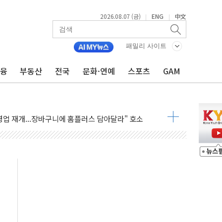
2026.08.07 (금)
ENG
中文
|
|
 4중 추돌…1명 심정지·5명 부상
진화 중...진화헬기 3대 투입
패밀리 사이트
전 사단장 항소심도 징역 3년
금융
부동산
전국
문화·연예
스포츠
GAM
출 첫 2000억원 돌파
4000억 금융 지원
제휴 여행적금 완판
 영업 재개...장바구니에 홈플러스 담아달라" 호소
FO, 금융지주 포용금융 조직개편 신호탄
감사 무마' 유병호 구속 기소
 하락…내린 종목이 두 배 넘어
위…김성환 기후부 장관 "예측범위 벗어나도 즉시대응"
예측"…건설연, AI 위험기상 기술 개발
·인증제도 개선 수혜 기대"
져…대전서 50대 일용직 추락 사망