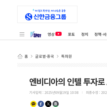
영상
포토
정치
정책·서
홈
글로벌·중국
특파원
엔비디아의 인텔 투자로 
기사입력 :
2025년09월19일 10:08
최종수정 :
20