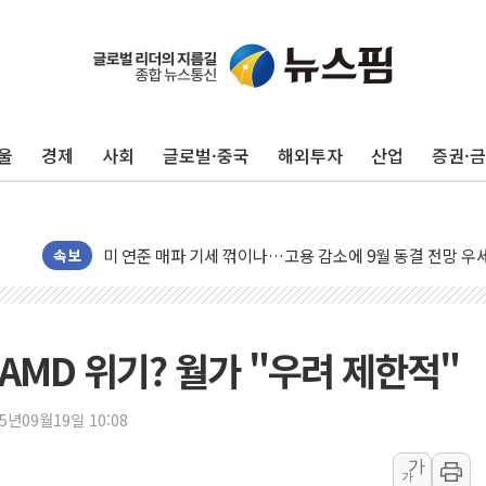
민주, 오늘 제주·인천 경선 결과 발표...'김민석 재역전 vs
한상협, 업계 개인정보 보안 새판 짠다…'자율규제단체' 
뉴욕증시, 고용 쇼크에 금리 인상 우려 후퇴…S&P500 
울
경제
사회
글로벌·중국
해외투자
산업
증권·
트럼프, 쿡 연준 이사 해임 재추진…"26일까지 의혹 소명"
유럽증시, 美 고용 예상 밖 부진에 연준 금리 인상 가능성 
미 연준 매파 기세 꺾이나…고용 감소에 9월 동결 전망 우
[종합] 이슬람 수니파 3국, '공동방위협정' 체결… 이스라
속보
트럼프, 백신·자폐증 행정명령 검토…"이르면 다음 주"
美 항소법원, 백악관 무도회장 공사 중단 명령…트럼프 제
이란 핵심 원유 수출항 '하르그섬', 최근 1주일 이상 '올스
AMD 위기? 월가 "우려 제한적"
美 고용 쇼크에 엔화 장중 급등…시장은 "또 개입했나" 촉
[AI MY 뉴스] 뉴욕 반도체주 프리뷰...美 고용 쇼크에 반도
25년09월19일 10:08
뉴욕증시 프리뷰, 美 고용 쇼크에 금리 인상 우려 후퇴…나
가
가
[종합] 美 7월 고용 2만3000명 감소 '쇼크'…9월 금리 인