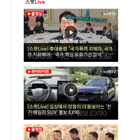
스팟
Live
[스팟Live] 李대통령 "국가폭력 피해자, 국가
가 치유해야…국가 책임 유효기간 없어"｜
26.08.07 국가폭력 피해자 위로 오찬
[스팟Live] 일상에서 장점이 더 돋보이는 '전
기 패밀리 SUV' 볼보 EX90