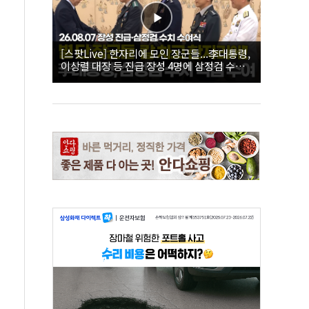
[스팟Live] 한자리에 모인 장군들...李대통령,
이상렬 대장 등 진급 장성 4명에 삼정검 수치
직접 수여｜26.08.07 장성 진급·삼정검 수치
수여식