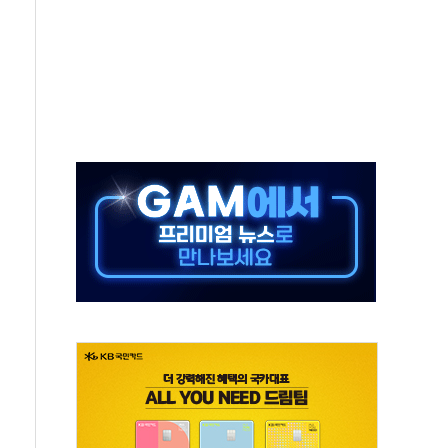
·태양광주↑ VS 트레이드데스크·웬디스↓
 끝까지 찾겠다"
중 완화 전환점"