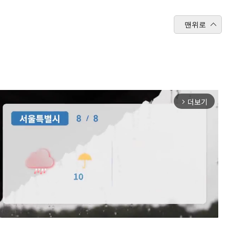
맨위로
더보기
arrow_forward_ios