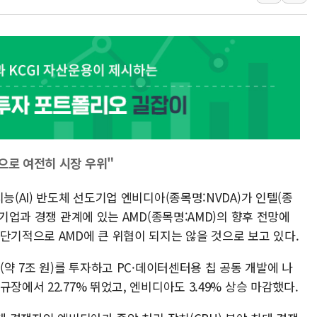
[사진] 이슬람 수니파 3개국, 공동방위협정 체결
뉴욕증시 개장 전 특징주...아틀라시안·클라우드플레어
보훈부, 미 DPAA와 MOU… "6·25 미군 실종자 7359명
트럼프 "금리 내려야"…파월 때와 달리 워시엔 톤 낮춰
특정 정치인 측근 포항시 정책특보 내정설...포항시 '시끌'
李 "해남 태양광, 대한민국 다음 100년 밑거름…수도권 집
으로 여전히 시장 우위"
능(AI) 반도체 선도기업 엔비디아(종목명:NVDA)가 인텔(종
 기업과 경쟁 관계에 있는 AMD(종목명:AMD)의 향후 전망에
단기적으로 AMD에 큰 위협이 되지는 않을 것으로 보고 있다.
(약 7조 원)를 투자하고 PC·데이터센터용 칩 공동 개발에 나
장에서 22.77% 뛰었고, 엔비디아도 3.49% 상승 마감했다.