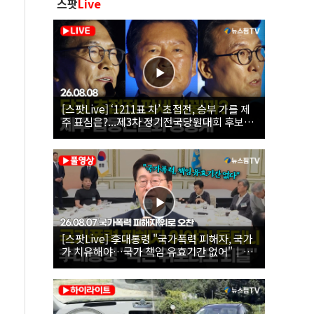
스팟
Live
[스팟Live] ‘1211표 차’ 초접전, 승부 가를 제
주 표심은?...제3차 정기전국당원대회 후보자
제주 합동연설회 생중계 | 26.08.08
[스팟Live] 李대통령 "국가폭력 피해자, 국가
가 치유해야…국가 책임 유효기간 없어"｜
26.08.07 국가폭력 피해자 위로 오찬