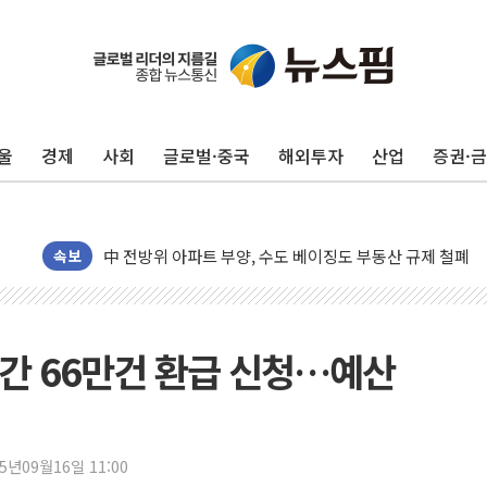
울
경제
사회
글로벌·중국
해외투자
산업
증권·
동해중부 전 해상 풍랑주의보…10일까지 최대 3.5m 높은
연일 폭염에 온열질환 사망 23명…정부, 비상대응기구 가
中 전방위 아파트 부양, 수도 베이징도 부동산 규제 철폐
인제 용대리 계곡서 수위 상승으로 피서객 7명 고립…전원
속보
동해시, 11~14일 '별똥별 멍' 운영…페르세우스 유성우 
강원 중·남부 동해안 시간당 50mm 이상 폭우…호우경보
청양 밭에서 일하던 90대 숨져…온열질환 여부 조사
간 66만건 환급 신청…예산
폭염에 車 운전면허 기능시험 오전 집중 편성…체감온도 3
李대통령, 'ISA·주가누르기 방지법' 전면 재검토 지시
'호우 특보' 경북 울진 시간당 20~30mm 강한 비...가뭄 
25년09월16일 11:00
주말 무더위·열대야 지속…내륙 곳곳 소나기