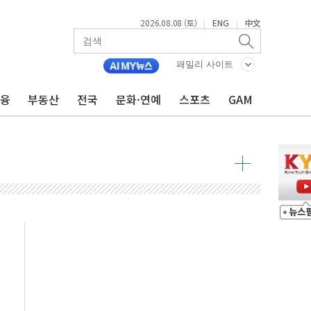
2026.08.08 (토)
ENG
中文
|
|
패밀리 사이트
금융
부동산
전국
문화·연예
스포츠
GAM
 물결
동
 구조
관측
 발효
8도 넘으면 중단
해소될 듯