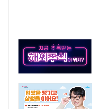
것"
지대' 우려
타진
청래 '격차 확대'
최고치
 요구
낮아지며 상승… STOXX 600 지수는 나흘 연속 최고치
세