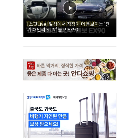
[스팟Live] 일상에서 장점이 더 돋보이는 '전
기 패밀리 SUV' 볼보 EX90