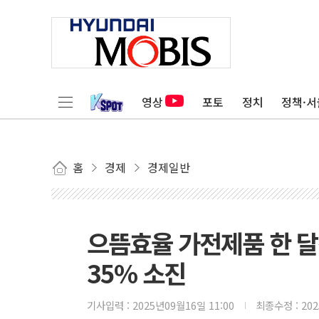
영상
포토
정치
정책·서
홈
경제
경제일반
으뜸효율 가전제품 한 달
35% 소진
기사입력 :
2025년09월16일 11:00
최종수정 :
20