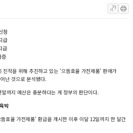
가
오세훈 "용산공원 주택 검토, 민주당 스스로 원칙 뒤집는 
가
충북 주말 무더위 지속…청주·진천 35도, 곳곳 소나기
10월 보완수사권 폐지·공소청 출범…피해자들 '범죄 사각
 신청
한상협, 업계 개인정보 보안 새판 짠다…'자율규제단체' 
 지급
민주당, 오늘 제주·인천 경선 발표...김민석 '재역전' vs 정
지급
뉴욕증시, 고용 쇼크에 금리 인상 우려 후퇴…S&P500 
급증
트럼프, 쿡 연준 이사 해임 재추진…"26일까지 의혹 소명"
유럽증시, 美 고용 예상 밖 부진에 연준 금리 인상 가능성 
비 진작을 위해 추진하고 있는 '으뜸효율 가전제품' 판매가
늘어난 것으로 분석됐다.
미 연준 매파 기세 꺾이나…고용 감소에 9월 동결 전망 우
 연말까지 예산은 충분하다는 게 정부의 판단이다.
 육박
으뜸효율 가전제품' 환급을 개시한 이후 이달 12일까지 한 달간