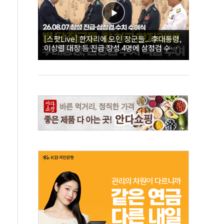
[스팟Live] 한자리에 모인 장군들...李대통령,
이상렬 대장 등 진급 장성 4명에 삼정검 수치
직접 수여｜26.08.07 장성 진급·삼정검 수치
수여식