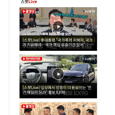
스팟
Live
[스팟Live] 李대통령 "국가폭력 피해자, 국가
가 치유해야…국가 책임 유효기간 없어"｜
26.08.07 국가폭력 피해자 위로 오찬
[스팟Live] 일상에서 장점이 더 돋보이는 '전
기 패밀리 SUV' 볼보 EX90