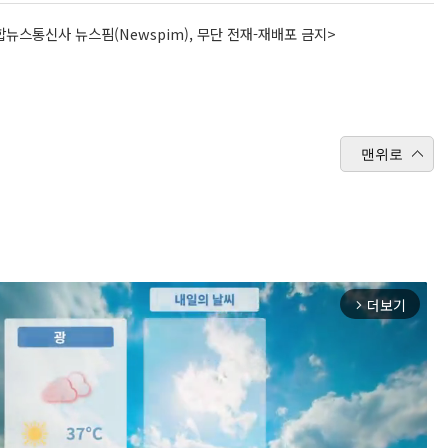
뉴스통신사 뉴스핌(Newspim), 무단 전재-재배포 금지>
맨위로
더보기
arrow_forward_ios