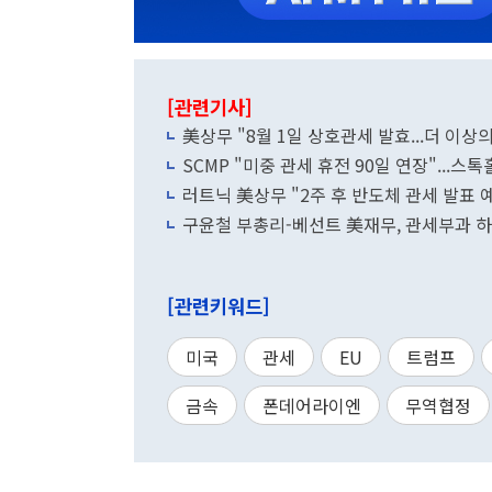
[관련기사]
美상무 "8월 1일 상호관세 발효...더 이상
SCMP "미중 관세 휴전 90일 연장"...스
러트닉 美상무 "2주 후 반도체 관세 발표 
구윤철 부총리-베선트 美재무, 관세부과 하
[관련키워드]
미국
관세
EU
트럼프
금속
폰데어라이엔
무역협정