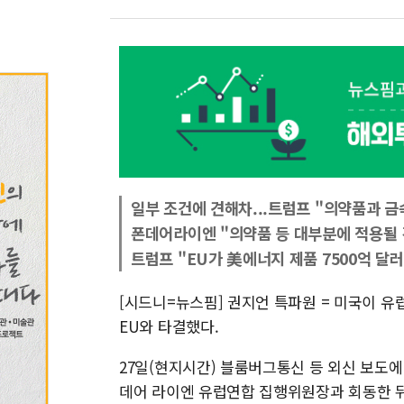
일부 조건에 견해차...트럼프 "의약품과 금
폰데어라이엔 "의약품 등 대부분에 적용될 
트럼프 "EU가 美에너지 제품 7500억 달러 
[시드니=뉴스핌] 권지언 특파원 = 미국이 유
EU와 타결했다.
27일(현지시간) 블룸버그통신 등 외신 보도
데어 라이엔 유럽연합 집행위원장과 회동한 뒤