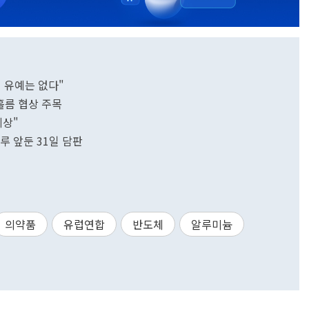
의 유예는 없다"
톡홀름 협상 주목
예상"
루 앞둔 31일 담판
의약품
유럽연합
반도체
알루미늄