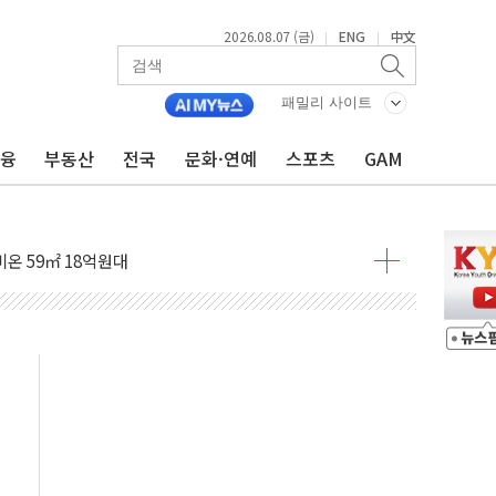
2026.08.07 (금)
ENG
中文
|
|
패밀리 사이트
금융
부동산
전국
문화·연예
스포츠
GAM
~9일 최대 100mm 호우
결… 수니파 국가들의 새 안보 협력 구도
비온 59㎡ 18억원대
-서울시 '정책 엇박자'
생애최초만 경쟁 치열
래·ETF 매수에도 고유가·금리·입법 지연 '삼중 부담'
...석유·가스주 올랐지만 빈그룹이 상쇄
총수요 104.3GW 기록
 위기 고조되는 또 다른 중동 화약고
름나기 [뉴스핌 줌인]
 실시