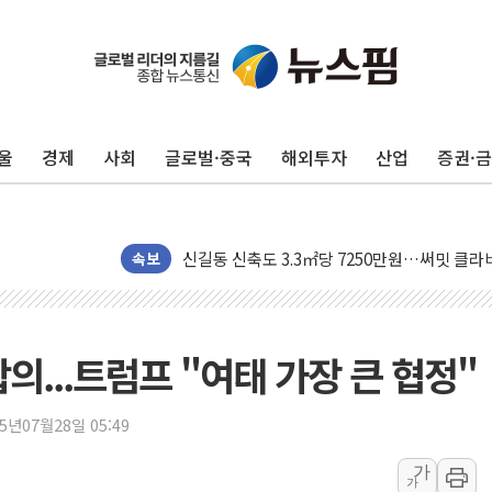
울
경제
사회
글로벌·중국
해외투자
산업
증권·
폭염 누그러지고 가뭄 숙지나...경북동해안권 8
사우디·튀르키예·파키스탄, '공동방위협정' 체
신길동 신축도 3.3㎡당 7250만원…써밋 클라
용산공원·그린벨트로 또 충돌…반복되는 국토부
속보
[AI 부동산 투데이] 특공 전략도 '극과 극'…
[코인시황] 비트코인 6만4000달러대 횡보…고
[베트남 증시] 유동성 부진 지속, 강보합 마감
합의...트럼프 "여태 가장 큰 협정"
'찜통더위'에 전력수요 역대 최고치 경신…한낮 
후티 반군, 예멘 정부군과 사우디 동시 공격…
25년07월28일 05:49
42.5도 역대급 폭염…동물들도 특별식으로 여
가
가
경찰, 9월부터 '가족 사건' 못 맡는다…상피제