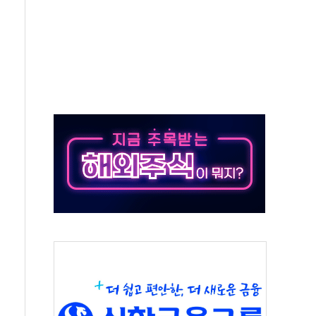
 온열질환자 2872명
 與 내부서 '총선·대선 직격탄' 우려
궤도'
지역 선포
입자…경찰, 현행범 체포
"