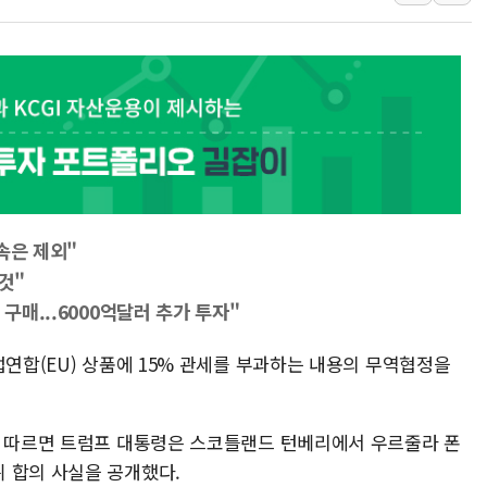
포스코홀딩스, 포스코인터·DX 지분 일부 매각
태국 학교서 중학생 총기 난사...최소 7명 사망
40.2도 찍은 서울 등 폭염중대경보 해제…누적
"文정부 악몽 재현 안돼"...李 부동산 세제안에
신세계사이먼 '대구 프리미엄 아울렛' 건립 '본
李대통령, 호우 피해 경북 안동·의성 특별재난
'변기 수리' 집주인에게 흉기 휘두른 30대 세
속은 제외"
워트, 상반기 영업이익 30억원
것"
프롬바이오, 10일 거래 재개…"재무구조 개편
구매...6000억달러 추가 투자"
럽연합(EU) 상품에 15% 관세를 부과하는 내용의 무역협정을
에 따르면 트럼프 대통령은 스코틀랜드 턴베리에서 우르줄라 폰
 합의 사실을 공개했다.