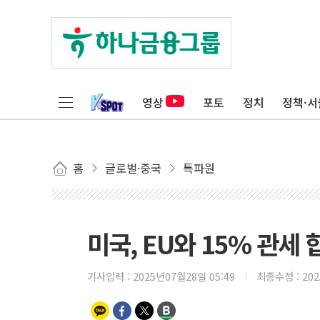
영상
포토
정치
정책·서
홈
글로벌·중국
특파원
미국, EU와 15% 관세 
기사입력 :
2025년07월28일 05:49
최종수정 :
20