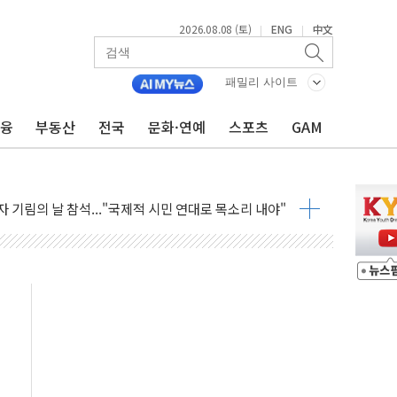
2026.08.08 (토)
ENG
中文
|
|
패밀리 사이트
금융
부동산
전국
문화·연예
스포츠
GAM
서 모터보트 전복…1명 사망·1명 실종
자 기림의 날 참석..."국제적 시민 연대로 목소리 내야"
루질 중 실종 60대 나흘만에 숨진 채 발견
니 흉기 살해 10대 아들 체포
 '뻔뻔' 받아친 정청래…제주 연설서 신경전 고조
재검토 지시…與 "적극 환영"·野 "졸속 국정"
주의보…10일까지 최대 3.5m 높은 물결
 사망 23명…정부, 비상대응기구 가동
, 수도 베이징도 부동산 규제 철폐
수위 상승으로 피서객 7명 고립…전원 구조