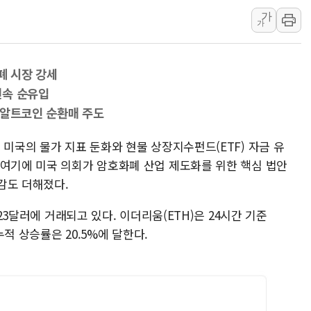
가
동해시, 11~14일 
가
강원 중·남부 동해안
청양 밭에서 일하던 
폐 시장 강세
폭염에 車 운전면허 
연속 순유입
李대통령, 'ISA·주
·알트코인 순환매 주도
'호우 특보' 경북 울진
주말 무더위·열대야 
 미국의 물가 지표 둔화와 현물 상장지수펀드(ETF) 자금 유
 여기에 미국 의회가 암호화폐 산업 제도화를 위한 핵심 법안
오세훈 "용산공원 주택
감도 더해졌다.
충북 주말 무더위 지속
10월 보완수사권 폐
823달러에 거래되고 있다. 이더리움(ETH)은 24시간 기준
누적 상승률은 20.5%에 달한다.