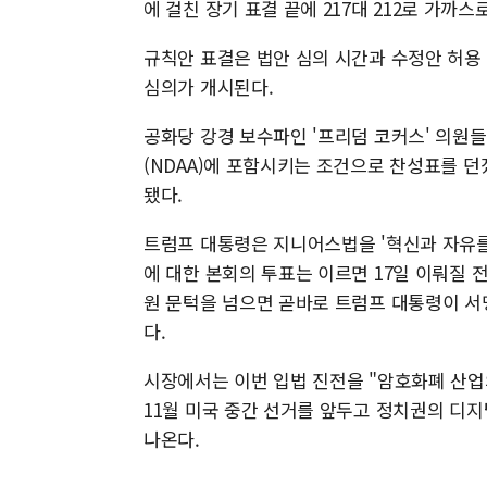
에 걸친 장기 표결 끝에 217대 212로 가까스
규칙안 표결은 법안 심의 시간과 수정안 허용
심의가 개시된다.
공화당 강경 보수파인 '프리덤 코커스' 의원
(NDAA)에 포함시키는 조건으로 찬성표를 던
됐다.
트럼프 대통령은 지니어스법을 '혁신과 자유를
에 대한 본회의 투표는 이르면 17일 이뤄질 
원 문턱을 넘으면 곧바로 트럼프 대통령이 서
다.
시장에서는 이번 입법 진전을 "암호화폐 산업
11월 미국 중간 선거를 앞두고 정치권의 디
나온다.