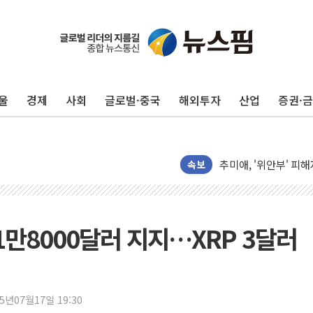
울
경제
사회
글로벌·중국
해외투자
산업
증권·
여수 오동도 인근 해상
추미애, '위안부' 피해
인천 선재도 갯벌서 해
속보
인천서 말다툼 중 어머
'화합' 꺼낸 김민석에
李대통령, ISA 개편 
11만8000달러 지지…XRP 3달러
동해중부 전 해상 풍랑
연일 폭염에 온열질환
中 전방위 아파트 부양
25년07월17일 19:30
인제 용대리 계곡서 