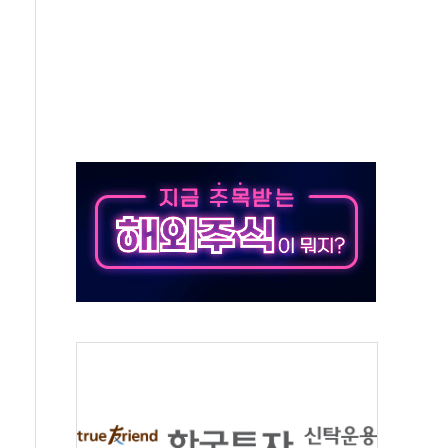
'별똥별 멍' 운영…페르세우스 유성우 관측
 시간당 50mm 이상 폭우…호우경보 발효
90대 숨져…온열질환 여부 조사
기능시험 오전 집중 편성…체감온도 38도 넘으면 중단
가누르기 방지법' 전면 재검토 지시
 시간당 20~30mm 강한 비...가뭄 해소될 듯
지속…내륙 곳곳 소나기
 검토, 민주당 스스로 원칙 뒤집는 것"
…청주·진천 35도, 곳곳 소나기
지·공소청 출범…피해자들 '범죄 사각지대' 우려