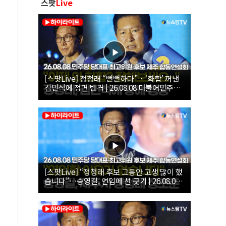
스팟
Live
[스팟Live] 정청래 “뻔뻔하다”…‘화합’ 꺼낸
김민석에 정면 반격 | 26.08.08 더불어민주당
당대표·최고위원 후보 제주 합동연설회
[스팟Live] “정청래 후보 그동안 고생 많이 했
습니다”…송영길, 연임에 선 긋기 | 26.08.08
더불어민주당 당대표·최고위원 후보 제주 합
동연설회