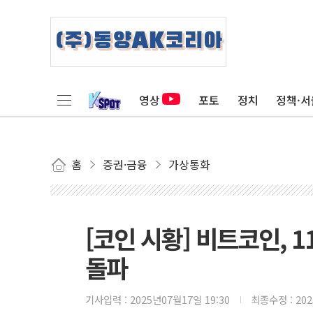
영상
포토
정치
정책·서
홈
증권·금융
가상통화
[코인 시황] 비트코인, 
돌파
기사입력 :
2025년07월17일 19:30
최종수정 :
20