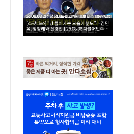
[스팟Live] “당 돌아가는 모습에 분노”…김민
석, 정청래와 신경전 | 26.08.08 더불어민주당
당대표·최고위원 후보 제주 합동연설회