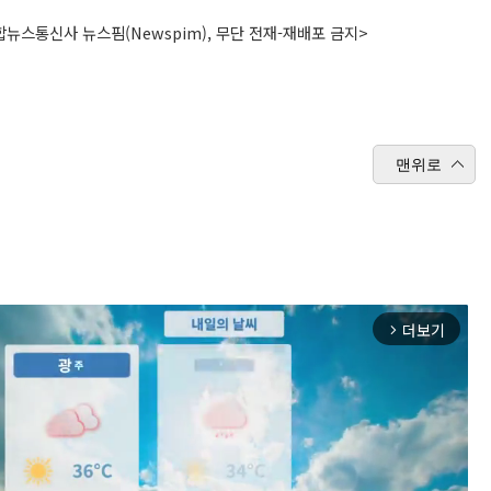
뉴스통신사 뉴스핌(Newspim), 무단 전재-재배포 금지>
맨위로
더보기
arrow_forward_ios