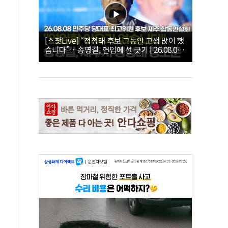
[스팟Live] “정청래 후보 그동안 고생 많이 했
습니다”…송영길, 연임에 선 긋기 | 26.08.08
더불어민주당 당대표·최고위원 후보 제주 합
동연설회