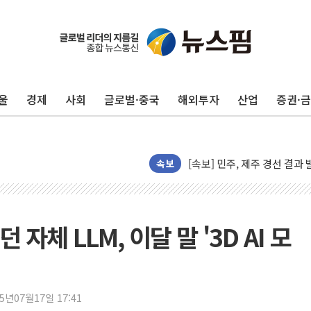
울
경제
사회
글로벌·중국
해외투자
산업
증권·
[속보] 민주, 제주·인천 경선 결
[속보] 민주, 인천 경선 결과 발
[속보] 민주, 제주 경선 결과 발
이번주 국내 주요 금융일정(8.1
속보
美, 이란전 출구전략 만지작
강릉·동해·삼척 시간당 최대 
폐기물 수거하다 참변…60대
자체 LLM, 이달 말 '3D AI 모
서울 중랑구 주택가서 흉기 난
李대통령 "결혼 때문에 손해 
여수 오동도 인근 해상서 모
25년07월17일 17:41
추미애, '위안부' 피해자 기림