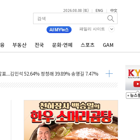
2026.08.08 (토)
ENG
中文
|
|
패밀리 사이트
금융
부동산
전국
문화·연예
스포츠
GAM
과 발표...김민석 47.75% 정청래 42.08%
표...김민석 45.09% 정청래 43.27% 송영길 11.63%
표...김민석 52.64% 정청래 39.89% 송영길 7.47%
0~8.14)
…공습 한계·탄약 부족 현실화
50㎜ 폭우…강원 동해안 강한 비 이어져
 환경미화원 수거차에 치여 사망
동…60대 남성 2명 숨져
보는 일 없게"…'결혼 페널티' 22개 과제 손본다
터보트 전복…1명 사망·1명 실종
의 날 참석..."국제적 시민 연대로 목소리 내야"