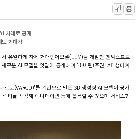
가
인천 선재도 갯벌서 해루질 중
가
인천서 말다툼 중 어머니 흉기
'화합' 꺼낸 김민석에 '뻔뻔
 AI 차례로 공개
李대통령, ISA 개편 재검토 
에도 기대감
동해중부 전 해상 풍랑주의보…
연일 폭염에 온열질환 사망 
계에서 유일하게 자체 거대언어모델(LLM)을 개발한 엔씨소프트
中 전방위 아파트 부양, 수도
달 새로운 AI 모델을 잇달아 공개하며 '소버린(주권) AI' 생태계
인제 용대리 계곡서 수위 상
동해시, 11~14일 '별똥별
M '바르코(VARCO)'를 기반으로 만든 3D 생성형 AI 모델이 공개
D 캐릭터를 생성해 애니메이션 등에 활용할 수 있으며 서비스형