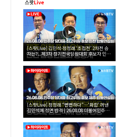
스팟
Live
[스팟Live] 김민석·정청래 ‘초접전’ 2차전 승
자는?...제3차 정기전국당원대회 후보자 인천
합동연설회 생중계 | 26.08.08
[스팟Live] 정청래 “뻔뻔하다”…‘화합’ 꺼낸
김민석에 정면 반격 | 26.08.08 더불어민주당
당대표·최고위원 후보 제주 합동연설회