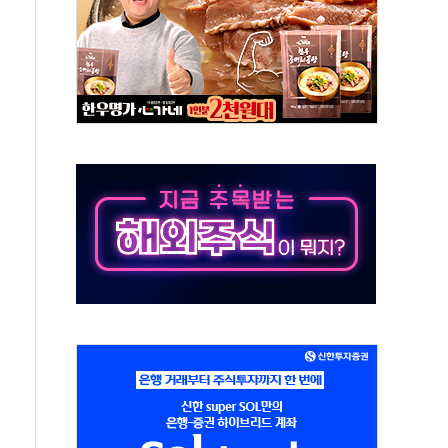
 실종 60대 나흘만에 숨진 채 발견
 살해 10대 아들 체포
' 받아친 정청래…제주 연설서 신경전 고조
지시…與 "적극 환영"·野 "졸속 국정"
10일까지 최대 3.5m 높은 물결
23명…정부, 비상대응기구 가동
 베이징도 부동산 규제 철폐
승으로 피서객 7명 고립…전원 구조
 멍' 운영…페르세우스 유성우 관측