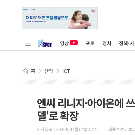
영상
포토
정치
정책·서
홈
산업
ICT
엔씨 리니지·아이온에 쓰던 
델'로 확장
기사입력 :
2025년07월17일 17:41
최종수정 :
20