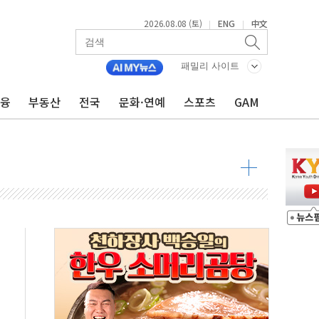
2026.08.08 (토)
ENG
中文
|
|
패밀리 사이트
금융
부동산
전국
문화·연예
스포츠
GAM
해소될 듯
것"
지대' 우려
청래 '격차 확대'
타진
최고치
 요구