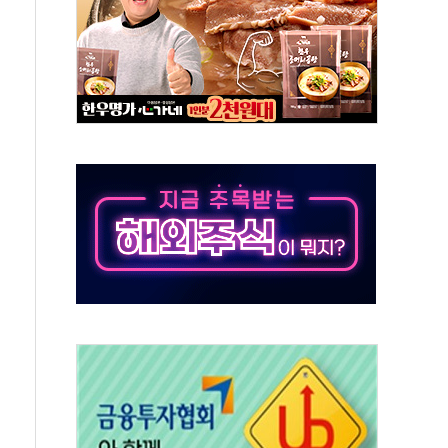
낮아지며 상승… STOXX 600 지수는 나흘 연속 최고치
세
엘·이란 위협에 맞설 자체 억지력 강화
동
톱'… 美 해상봉쇄 영향
각
체주 '활짝'
스닥 선물 1%대 상승
상 기대 후퇴