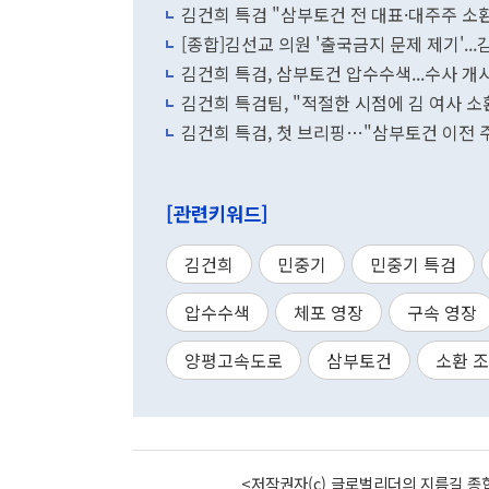
김건희 특검 "삼부토건 전 대표·대주주 
[종합]김선교 의원 '출국금지 문제 제기'..
김건희 특검, 삼부토건 압수수색...수사 개
김건희 특검팀, "적절한 시점에 김 여사 소
김건희 특검, 첫 브리핑…"삼부토건 이전 
[관련키워드]
김건희
민중기
민중기 특검
압수수색
체포 영장
구속 영장
양평고속도로
삼부토건
소환 
<저작권자(c) 글로벌리더의 지름길 종합