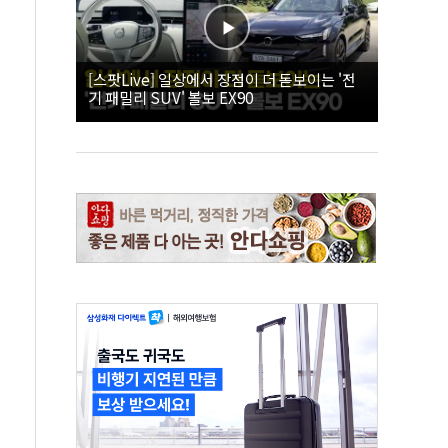
[스팟Live] 일상에서 장점이 더 돋보이는 '전
기 패밀리 SUV' 볼보 EX90