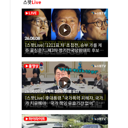
스팟
Live
[스팟Live] ‘1211표 차’ 초접전, 승부 가를 제
주 표심은?...제3차 정기전국당원대회 후보자
제주 합동연설회 생중계 | 26.08.08
[스팟Live] 李대통령 "국가폭력 피해자, 국가
가 치유해야…국가 책임 유효기간 없어"｜
26.08.07 국가폭력 피해자 위로 오찬