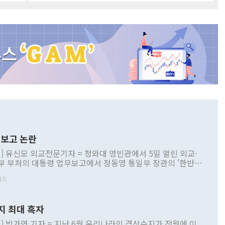
보고 논란
] 유신모 외교전문기자 = 청와대 영빈관에서 5일 열린 외교·
부 부처의 대통령 업무보고에서 정동영 통일부 장관의 '한반도
 구상'과 업무보고 발언이 논란을 빚고 있다. 이날 정 장관의
10
정부 내 조율을 거치지 않은 사안을 정책으로 추진하겠다고 공
는가 하면 사실 관계에 맞지 않은 설명도 있었다. 이재명 대통
로 신중을 기해 달라고 경고했고, 조현 외교부 장관은 '이상
지 최대 흑자
 근거한 비현실적 구상'이라는 비판을 내놨다. 그동안 정 장
책 관련 발언이 물의를 빚은 적은 여러 번 있지만 대통령과 유
] 박가연 기자 = 지난 6월 우리나라의 경상수지가 전월에 이