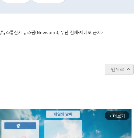
뉴스통신사 뉴스핌(Newspim), 무단 전재-재배포 금지>
맨위로
더보기
arrow_forward_ios