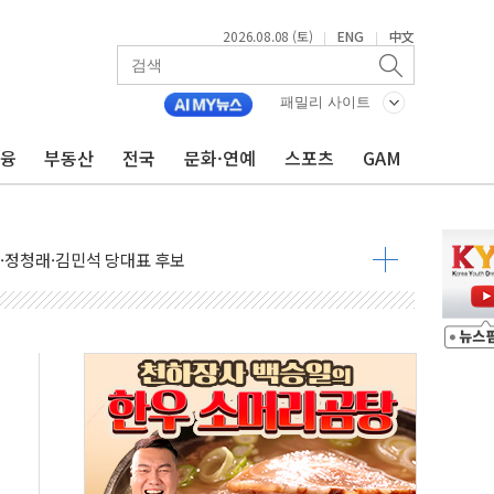
2026.08.08 (토)
ENG
中文
|
|
패밀리 사이트
투입…고수온 양식장 복구·지원 '총력'
금융
부동산
전국
문화·연예
스포츠
GAM
산사태 주의보'...경북도, 호우 피해·통제구간 없어
%p' 차 재역전 성공...金 45.42% vs 鄭 44.56%
·정청래·김민석 당대표 후보
 정청래에 승리...47.75% vs 42.08%
과 발표...김민석 47.75% 정청래 42.08%
표...김민석 45.09% 정청래 43.27% 송영길 11.63%
표...김민석 52.64% 정청래 39.89% 송영길 7.47%
0~8.14)
…공습 한계·탄약 부족 현실화
50㎜ 폭우…강원 동해안 강한 비 이어져