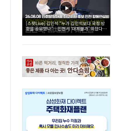
[스팟Live] 김민석 “누가 김민석보다 국정 방
향을 공유했나”…인천서 ‘대체불가’ 외쳤다 |
26.08.08 더불어민주당 당대표·최고위원 후
보 인천 합동연설회