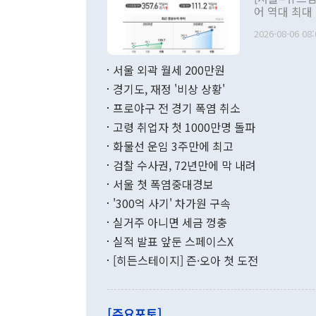
관 부처 장관
어 역대 최대
관의 무리한 
출 호조로 월
다. [정동영 통일부 장관이 지난달 23일 오후 서울 종로구 정부서울청사에
2026-08-06 08:
료=한국은행] 한국은행이 6일 발표한 '2026년 6월 국제수지(잠정)'에
서 취임 1주년 
면 지난 6월
부 장관 권한
1000만달러
서울 외곽 월세 200만원
발전 구상'을
이에 따라 올
적 갈등 해결
경기도, 재정 '비상 상황'
했다. 경상수
결과 혐오의 
9000만달러
프로야구 전 경기 폭염 취소
년간의 CVI
지 기준 상품
고령 취업자 첫 1000만명 돌파
무너졌다고도 
며 월간 기준
현실을 바꾸는
달러로 38.
화물선 운임 3주만에 최고
를 평화 체제
196.9% 급
검찰 수사권, 72년만에 막 내려
함께 4자 대
수출은 160
지만 이 대통
서울 첫 폭염중대경보
(18.6%) 
화공존 정책이
했다. 통관 기
'300억 사기' 차가원 구속
다"고 지적했
(16.4%)
투리가 잡혀 
실거주 아니면 세금 껑충
월(-10억9
쁜 상황이 초
증가와 유류할
실적 발표 앞둔 스페이스X
9·19 군사
기록했지만 
[히든스테이지] 즌·오아 첫 도전
"우리의 선의
로 전환됐다.
으로 약간의 의문
를 기록해 전
관은 업무보고
는 배당수입
주의에 근거한
줄면서 25억
[주요포토]
라며 "여러분