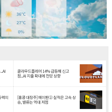
Mute
.AI
클라우드플레어 14% 급등해 신고
점...AI 지출 확대에 전망 상향
 동력의
[홍콩 대장주] 메이퇀② 실적은 고속 상
승, 밸류는 역대 저점