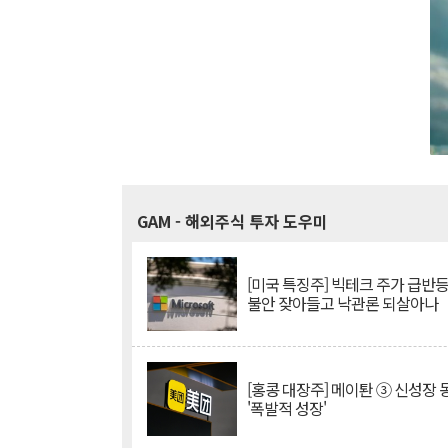
GAM
- 해외주식 투자 도우미
[미국 특징주] 빅테크 주가 급반등..
불안 잦아들고 낙관론 되살아나
[홍콩 대장주] 메이퇀 ③ 신성장
'폭발적 성장'