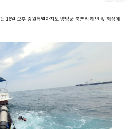
폐기물 수거하다 참변…60대
서울 중랑구 주택가서 흉기 난
는 16일 오후 강원특별자치도 양양군 북분리 해변 앞 해상에
李대통령 "결혼 때문에 손해 
여수 오동도 인근 해상서 모
추미애, '위안부' 피해자 기림
인천 선재도 갯벌서 해루질 중
인천서 말다툼 중 어머니 흉기
'화합' 꺼낸 김민석에 '뻔뻔