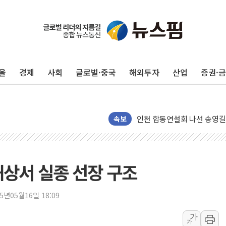
포항시 재난예산 40억 긴급 
울
경제
사회
글로벌·중국
해외투자
산업
증권·
울진·영덕 '호우특보'-포항 '
[종합] 김민석, 정청래에 '0.86
인천 합동연설회 나선 송영길
김민석, 2주차 제주·인천 경선서
속보
인사하는 김민석 당대표 후보
[속보] 민주, 제주·인천 경선 결
[속보] 민주, 인천 경선 결과 발
해상서 실종 선장 구조
[속보] 민주, 제주 경선 결과 발
이번주 국내 주요 금융일정(8.1
25년05월16일 18:09
美, 이란전 출구전략 만지작
가
가
강릉·동해·삼척 시간당 최대 