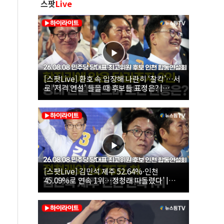
스팟
Live
[스팟Live] 환호 속 입장해 나란히 ‘찰칵’…서
로 ‘저격 연설’ 들을 때 후보들 표정은? |
26.08.08 더불어민주당 당대표·최고위원 후
보 인천 합동연설회
[스팟Live] 김민석 제주 52.64%·인천
45.09%로 연속 1위…정청래 따돌렸다’ |
26.08.08 더불어민주당 당대표·최고위원 후
보 인천 합동연설회