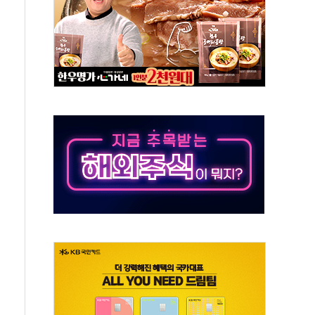
 환경미화원 수거차에 치여 사망
동…60대 남성 2명 숨져
보는 일 없게"…'결혼 페널티' 22개 과제 손본다
터보트 전복…1명 사망·1명 실종
의 날 참석..."국제적 시민 연대로 목소리 내야"
 실종 60대 나흘만에 숨진 채 발견
 살해 10대 아들 체포
' 받아친 정청래…제주 연설서 신경전 고조