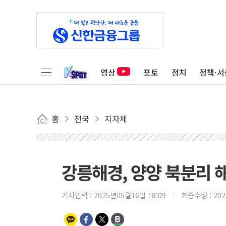
영상
포토
정치
정책·서
홈
전국
지자체
강릉해경, 양양 북분리 
기사입력 :
2025년05월16일 18:09
최종수정 :
20