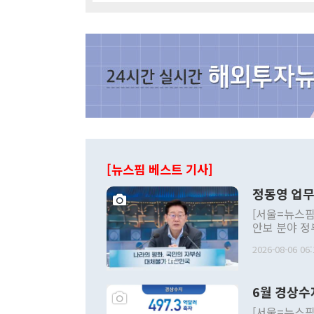
[뉴스핌 베스트 기사]
정동영 업무
[서울=뉴스핌
안보 분야 정
평화공존 발전
2026-08-06 06:
발언 중에는 
언한 것이 있
령은 공개적으
6월 경상수
주의적 희망에
관의 대북 정
[서울=뉴스핌