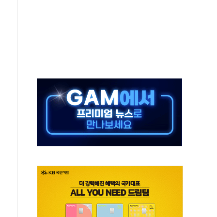
종자 7359명 끝까지 찾겠다"
 톤 낮춰
항시 '시끌'
름…수도권 집중 완화 전환점"
 주재… "전폭적 공급 확대·속도전 총력"
…美 태양광주 급등
해도 놀랍지 않아"
태양광 착공…여의도 1.6배 규모