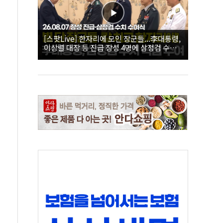
[스팟Live] 한자리에 모인 장군들...李대통령,
이상렬 대장 등 진급 장성 4명에 삼정검 수치
직접 수여｜26.08.07 장성 진급·삼정검 수치
수여식