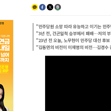
"민주당원 소망 따라 유능하고 이기는 민주
"3년 전, 건곤일척 승부에서 패배…저의 
"23년 전 오늘, 노무현이 민주당 대선 후보
"김동연의 비전이 이재명의 비전…김경수 