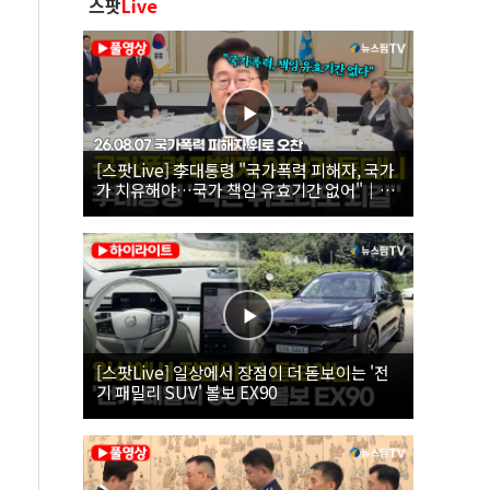
스팟
Live
[스팟Live] 李대통령 "국가폭력 피해자, 국가
가 치유해야…국가 책임 유효기간 없어"｜
26.08.07 국가폭력 피해자 위로 오찬
[스팟Live] 일상에서 장점이 더 돋보이는 '전
기 패밀리 SUV' 볼보 EX90