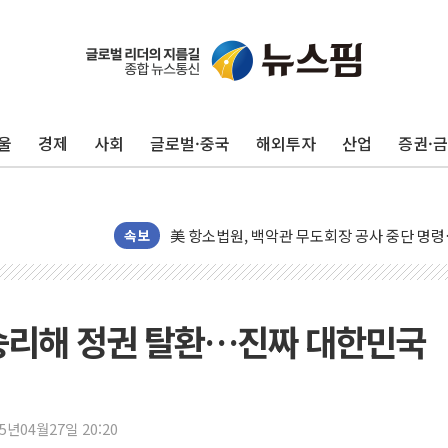
미 연준 매파 기세 꺾이나…고용 감소에 9월 
울
경제
사회
글로벌·중국
해외투자
산업
증권·
[종합] 이슬람 수니파 3국, '공동방위협정' 
트럼프, 백신·자폐증 행정명령 검토…"이르면
美 항소법원, 백악관 무도회장 공사 중단 명
속보
이란 핵심 원유 수출항 '하르그섬', 최근 1주일
美 고용 쇼크에 엔화 장중 급등…시장은 "또 
[AI MY 뉴스] 뉴욕 반도체주 프리뷰...美 고
 승리해 정권 탈환…진짜 대한민국
뉴욕증시 프리뷰, 美 고용 쇼크에 금리 인상 
[종합] 美 7월 고용 2만3000명 감소 '쇼크'
[사진] 이슬람 수니파 3개국, 공동방위협정 
25년04월27일 20:20
뉴욕증시 개장 전 특징주...아틀라시안·클