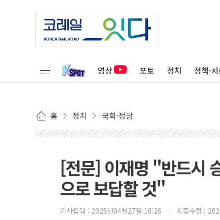
영상
포토
정치
정책·서
홈
정치
국회·정당
[전문] 이재명 "반드시
으로 보답할 것"
기사입력 :
2025년04월27일 18:26
최종수정 :
20