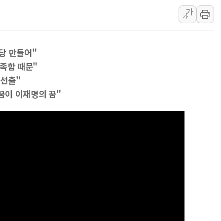
보훈부, 미 DPAA와 MOU… "6·25 미군 실
가
가
트럼프 "금리 내려야"…파월 때와 달리 워시엔
특정 정치인 측근 포항시 정책특보 내정설...포
李 "해남 태양광, 대한민국 다음 100년 밑거
당 만들어"
부족함 때문"
李 대통령, '6시간 마라톤 부동산 2차 회의'
 선출"
트럼프, 中 겨냥 폴리실리콘 관세 15% 부과
꿈이 이재명의 꿈"
[사진] 빈살만과 에르도안의 만남
이란와이어 "이란 최고지도자 위독…곧 사망
남동발전, 해남군에 국내 최대 규모 400MW 