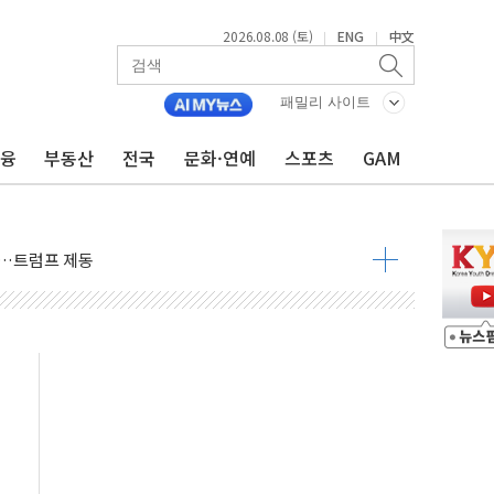
2026.08.08 (토)
ENG
中文
|
|
패밀리 사이트
동결 전망 우세
금융
부동산
전국
문화·연예
스포츠
GAM
체결… 이스라엘·이란 위협에 맞설 자체 억지력 강화
 다음 주"
령…트럼프 제동
 이상 '올스톱'… 美 해상봉쇄 영향
개입했나" 촉각
용 쇼크에 반도체주 '활짝'
우려 후퇴…나스닥 선물 1%대 상승
…9월 금리 인상 기대 후퇴
체결
라우드플레어·태양광주↑ VS 트레이드데스크·웬디스↓