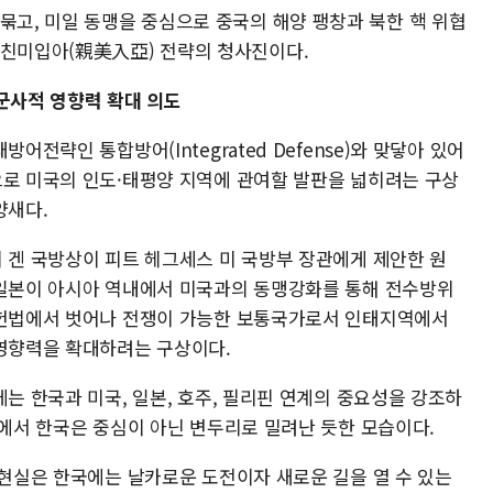
묶고, 미일 동맹을 중심으로 중국의 해양 팽창과 북한 핵 위협
 친미입아(親美入亞) 전략의 청사진이다.
군사적 영향력 확대 의도
방어전략인 통합방어(Integrated Defense)와 맞닿아 있어
로 미국의 인도·태평양 지역에 관여할 발판을 넓히려는 구상
양새다.
 겐 국방상이 피트 헤그세스 미 국방부 장관에게 제안한 원
일본이 아시아 역내에서 미국과의 동맹강화를 통해 전수방위
헌법에서 벗어나 전쟁이 가능한 보통국가로서 인태지역에서
영향력을 확대하려는 구상이다.
는 한국과 미국, 일본, 호주, 필리핀 연계의 중요성을 강조하
속에서 한국은 중심이 아닌 변두리로 밀려난 듯한 모습이다.
 현실은 한국에는 날카로운 도전이자 새로운 길을 열 수 있는