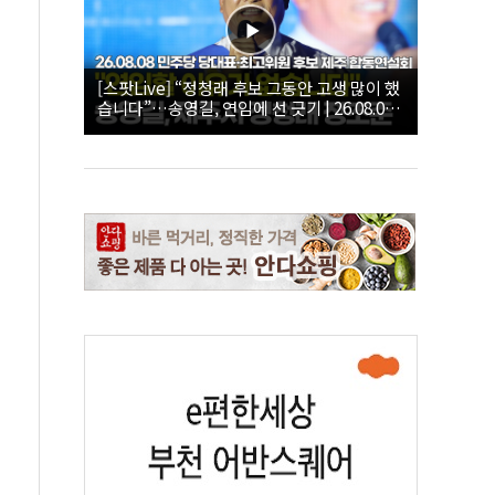
[스팟Live] “정청래 후보 그동안 고생 많이 했
습니다”…송영길, 연임에 선 긋기 | 26.08.08
더불어민주당 당대표·최고위원 후보 제주 합
동연설회