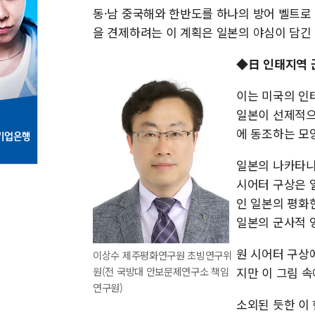
동·남 중국해와 한반도를 하나의 방어 벨트로 
을 견제하려는 이 계획은 일본의 야심이 담긴
◆日 인태지역 
이는 미국의 인태
일본이 선제적으
에 동조하는 모
일본의 나카타니
시어터 구상은 
인 일본의 평화
일본의 군사적 
원 시어터 구상에
이상수 제주평화연구원 초빙연구위
원(전 국방대 안보문제연구소 책임
지만 이 그림 
연구원)
소외된 듯한 이