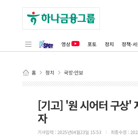
영상
포토
정치
정책·서
홈
정치
국방·안보
[기고] '원 시어터 구
자
기사입력 :
2025년04월23일 15:53
최종수정 :
20