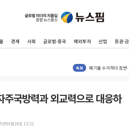
울
경제
사회
글로벌·중국
해외투자
산업
증권·
美, 이란전 출구전략 
강릉·동해·삼척 시간당
폐기물 수거하다 참변
서울 중랑구 주택가서 
속보
李대통령 "결혼 때문에 
여수 오동도 인근 해상
추미애, '위안부' 피해
상' 자주국방력과 외교력으로 대응하
인천 선재도 갯벌서 해루
인천서 말다툼 중 어머니
'화합' 꺼낸 김민석에
25년04월24일 13:22
李대통령, ISA 개편 