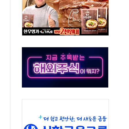
주의보…10일까지 최대 3.5m 높은 물결
사망 23명…정부, 비상대응기구 가동
, 수도 베이징도 부동산 규제 철폐
위 상승으로 피서객 7명 고립…전원 구조
별똥별 멍' 운영…페르세우스 유성우 관측
시간당 50mm 이상 폭우…호우경보 발효
0대 숨져…온열질환 여부 조사
능시험 오전 집중 편성…체감온도 38도 넘으면 중단
누르기 방지법' 전면 재검토 지시