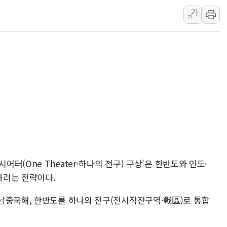
가
동해중부 전 해상 풍랑
가
연일 폭염에 온열질환 
中 전방위 아파트 부양
인제 용대리 계곡서 수
동해시, 11~14일 '
강원 중·남부 동해안 
청양 밭에서 일하던 9
폭염에 車 운전면허 기
李대통령, 'ISA·주가
어터(One Theater·하나의 전구) 구상'은 한반도와 인도·
하려는 전략이다.
남중국해, 한반도를 하나의 전구(전시작전구역·戰區)로 통합