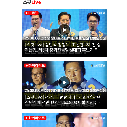
스팟
Live
[스팟Live] 김민석·정청래 ‘초접전’ 2차전 승
자는?...제3차 정기전국당원대회 후보자 인천
합동연설회 생중계 | 26.08.08
[스팟Live] 정청래 “뻔뻔하다”…‘화합’ 꺼낸
김민석에 정면 반격 | 26.08.08 더불어민주당
당대표·최고위원 후보 제주 합동연설회