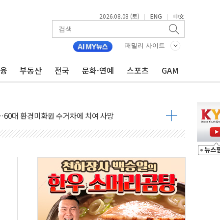
2026.08.08 (토)
ENG
中文
|
|
패밀리 사이트
금융
부동산
전국
문화·연예
스포츠
GAM
만지작…공습 한계·탄약 부족 현실화
 최대 50㎜ 폭우…강원 동해안 강한 비 어어져
…60대 환경미화원 수거차에 치여 사망
흉기 난동…60대 남성 2명 숨져
손해 보는 일 없게"…'결혼 페널티' 22개 과제 손본다
서 모터보트 전복…1명 사망·1명 실종
자 기림의 날 참석..."국제적 시민 연대로 목소리 내야"
질 중 실종 60대 나흘만에 숨진 채 발견
 흉기 살해 10대 아들 체포
 '뻔뻔' 받아친 정청래…제주 연설서 신경전 고조
재검토 지시…與 "적극 환영"·野 "졸속 국정"