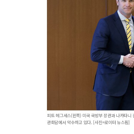
피트 헤그세스(왼쪽) 미국 국방부 장관과 나카타니 겐
관회담에서 악수하고 있다. [사진=로이터 뉴스핌]