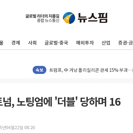
보훈부, 미 DPAA와 MOU… "6·25 미군 실종
트럼프 "금리 내려야"…파월 때와 달리 워시엔
특정 정치인 측근 포항시 정책특보 내정설...포
울
경제
사회
글로벌·중국
해외투자
산업
증권·
李 "해남 태양광, 대한민국 다음 100년 밑거
李 대통령, '6시간 마라톤 부동산 2차 회의' 
트럼프, 中 겨냥 폴리실리콘 관세 15% 부과
속보
[사진] 빈살만과 에르도안의 만남
이란와이어 "이란 최고지도자 위독…곧 사망해
남동발전, 해남군에 국내 최대 규모 400MW 
트넘, 노팅엄에 '더블' 당하며 16
[인도증시] 중동 불안 속 유가 상승에 소폭 하락
황희 '폐버스 청년주택' SNS 글 역풍에 "정부
폭염 누그러지고 가뭄 숙지나...경북동해안권 8
사우디·튀르키예·파키스탄, '공동방위협정' 체
25년04월22일 08:20