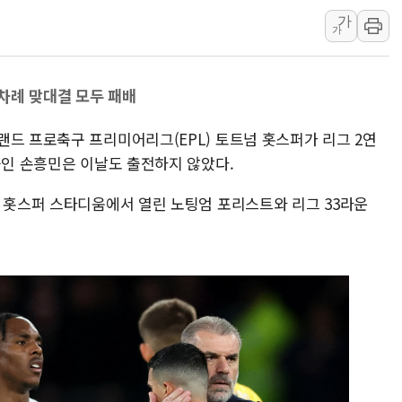
신길동 신축도 3.3㎡당 7250만원…써밋 클라
가
용산공원·그린벨트로 또 충돌…반복되는 국토부
가
[AI 부동산 투데이] 특공 전략도 '극과 극'…
[코인시황] 비트코인 6만4000달러대 횡보…고
 차례 맞대결 모두 패배
[베트남 증시] 유동성 부진 지속, 강보합 마감
'찜통더위'에 전력수요 역대 최고치 경신…한낮 
랜드 프로축구 프리미어리그(EPL) 토트넘 홋스퍼가 리그 2연
중인 손흥민은 이날도 출전하지 않았다.
후티 반군, 예멘 정부군과 사우디 동시 공격…
넘 홋스퍼 스타디움에서 열린 노팅엄 포리스트와 리그 33라운