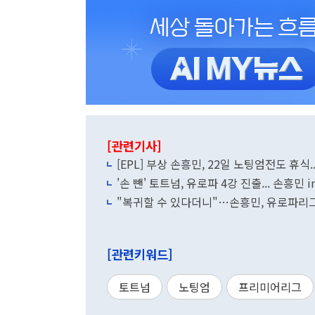
[관련기사]
[EPL] 부상 손흥민, 22일 노팅엄전도 휴식.
'손 뺀' 토트넘, 유로파 4강 진출... 손흥민 
"복귀할 수 있다더니"…손흥민, 유로파리그
[관련키워드]
토트넘
노팅엄
프리미어리그