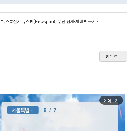
뉴스통신사 뉴스핌(Newspim), 무단 전재-재배포 금지>
맨위로
더보기
arrow_forward_ios