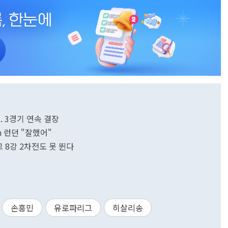
.. 3경기 연속 결장
in 런던 "잘했어"
 8강 2차전도 못 뛴다
손흥민
유로파리그
히살리송