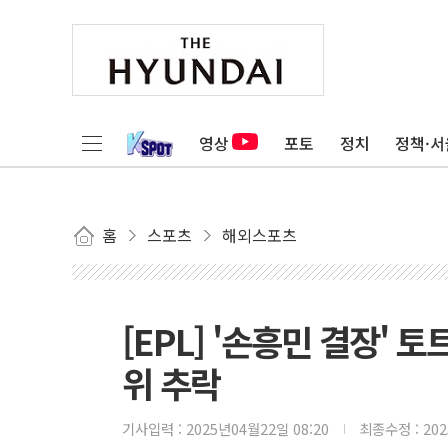
영상
포토
정치
정책·서
홈
스포츠
해외스포츠
[EPL] '손흥민 결장' 토
위 추락
기사입력 :
2025년04월22일 08:20
최종수정 :
20