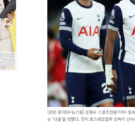
[런던 로이터=뉴스핌] 장환수 스포츠전문기자= 토트
는 '더블'을 당했다. 안지 포스테코클루 감독이 선수들을 