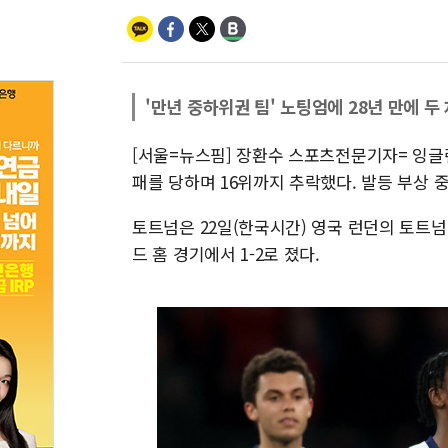
'만년 중하위권 팀' 노팅엄에 28년 만에 두
[서울=뉴스핌] 장환수 스포츠전문기자= 잉글
패를 당하며 16위까지 추락했다. 발등 부상 
토트넘은 22일(한국시간) 영국 런던의 토트
드 홈 경기에서 1-2로 졌다.