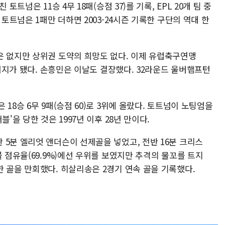
토트넘은 11승 4무 18패(승점 37)를 기록, EPL 20개 팀 중
 토트넘은 1패만 더하면 2003-24시즌 기록한 구단의 역대 한
은 없지만 상위권 도약의 희망도 없다. 이제 유럽축구연맹
 처지가 됐다. 손흥민은 이날도 결장했다. 32라운드 울버햄프턴
18승 6무 9패(승점 60)로 3위에 올랐다. 토트넘이 노팅엄을
'을 당한 것은 1997년 이후 28년 만이다.
5분 엘리엇 앤더슨이 선제골을 넣었고, 전반 16분 크리스
볼 점유율(69.9%)에선 우위를 보였지만 추격의 물꼬를 트지
 골을 만회했다. 히살리송은 2경기 연속 골을 기록했다.