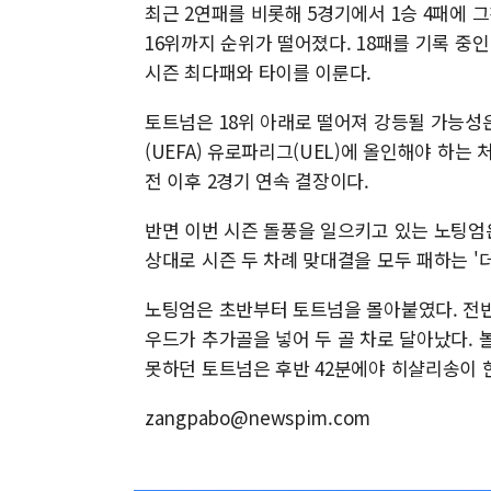
최근 2연패를 비롯해 5경기에서 1승 4패에 그친 
16위까지 순위가 떨어졌다. 18패를 기록 중인
시즌 최다패와 타이를 이룬다.
토트넘은 18위 아래로 떨어져 강등될 가능성
(UEFA) 유로파리그(UEL)에 올인해야 하는
전 이후 2경기 연속 결장이다.
반면 이번 시즌 돌풍을 일으키고 있는 노팅엄은 
상대로 시즌 두 차례 맞대결을 모두 패하는 '더블
노팅엄은 초반부터 토트넘을 몰아붙였다. 전반 
우드가 추가골을 넣어 두 골 차로 달아났다. 
못하던 토트넘은 후반 42분에야 히샬리송이 한
zangpabo@newspim.com