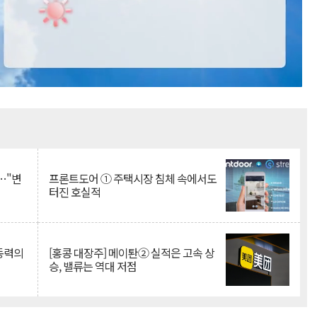
Mute
…"변
프론트도어 ① 주택시장 침체 속에서도
터진 호실적
 동력의
[홍콩 대장주] 메이퇀② 실적은 고속 상
승, 밸류는 역대 저점