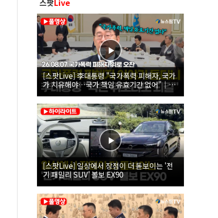
스팟
Live
[스팟Live] 李대통령 "국가폭력 피해자, 국가
가 치유해야…국가 책임 유효기간 없어"｜
26.08.07 국가폭력 피해자 위로 오찬
[스팟Live] 일상에서 장점이 더 돋보이는 '전
기 패밀리 SUV' 볼보 EX90