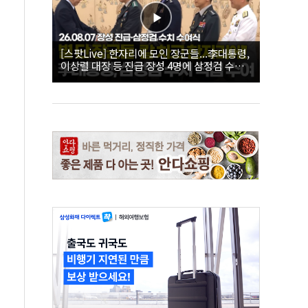
[스팟Live] 한자리에 모인 장군들...李대통령,
이상렬 대장 등 진급 장성 4명에 삼정검 수치
직접 수여｜26.08.07 장성 진급·삼정검 수치
수여식