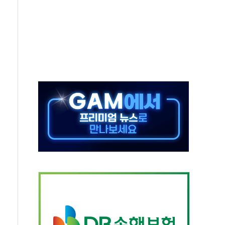
비온 59㎡ 18억원대
-서울시 '정책 엇박자'
생애최초만 경쟁 치열
래·ETF 매수에도 고유가·금리·입법 지연 '삼중 부담'
...석유·가스주 올랐지만 빈그룹이 상쇄
총수요 104.3GW 기록
 위기 고조되는 또 다른 중동 화약고