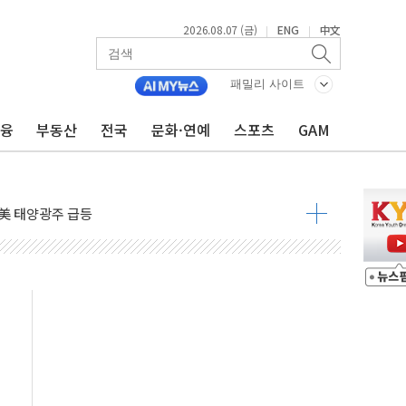
2026.08.07 (금)
ENG
中文
|
|
자 7359명 끝까지 찾겠다"
 톤 낮춰
패밀리 사이트
항시 '시끌'
금융
부동산
전국
문화·연예
스포츠
GAM
름…수도권 집중 완화 전환점"
주재… "전폭적 공급 확대·속도전 총력"
…美 태양광주 급등
도 놀랍지 않아"
태양광 착공…여의도 1.6배 규모
...금융주 낙폭 커
정책 아냐" 해명
~9일 최대 100mm 호우
결… 수니파 국가들의 새 안보 협력 구도