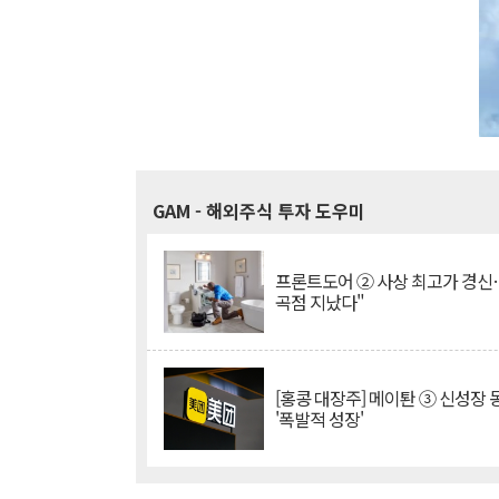
GAM
- 해외주식 투자 도우미
프론트도어 ② 사상 최고가 경신
곡점 지났다"
[홍콩 대장주] 메이퇀 ③ 신성장
'폭발적 성장'