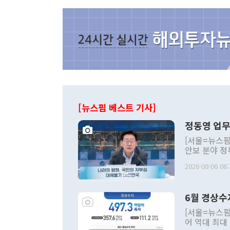
[뉴스핌 베스트 기사]
정동영 업무
[서울=뉴스핌
안보 분야 정
평화공존 발전
2026-08-06 06:
발언 중에는 
언한 것이 있
령은 공개적으
6월 경상수
주의적 희망에
관의 대북 정
[서울=뉴스핌
관 부처 장관
어 역대 최대
관의 무리한 