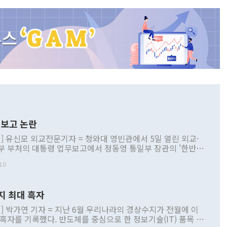
보고 논란
] 유신모 외교전문기자 = 청와대 영빈관에서 5일 열린 외교·
부 부처의 대통령 업무보고에서 정동영 통일부 장관의 '한반도
 구상'과 업무보고 발언이 논란을 빚고 있다. 이날 정 장관의
10
정부 내 조율을 거치지 않은 사안을 정책으로 추진하겠다고 공
는가 하면 사실 관계에 맞지 않은 설명도 있었다. 이재명 대통
로 신중을 기해 달라고 경고했고, 조현 외교부 장관은 '이상
지 최대 흑자
 근거한 비현실적 구상'이라는 비판을 내놨다. 그동안 정 장
책 관련 발언이 물의를 빚은 적은 여러 번 있지만 대통령과 유
] 박가연 기자 = 지난 6월 우리나라의 경상수지가 전월에 이
이 공개적으로 부정적 입장을 표명한 것은 이례적이다. 정 장
 흑자를 기록했다. 반도체를 중심으로 한 정보기술(IT) 품목 수
대북 접근법과 월권을 제어해야 한다는 목소리도 높아지고 있